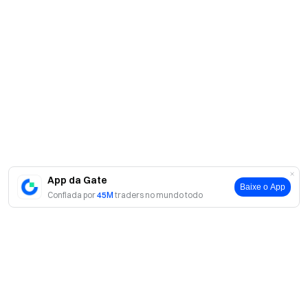
App da Gate
Baixe o App
Confiada por
45M
traders no mundo todo