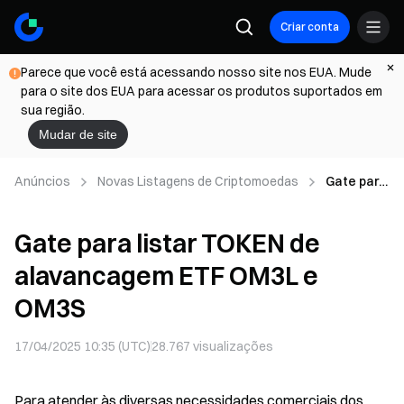
Criar conta
Parece que você está acessando nosso site nos EUA. Mude
para o site dos EUA para acessar os produtos suportados em
sua região.
Mudar de site
Anúncios
Novas Listagens de Criptomoedas
Gate para
listar
TOKEN de
Gate para listar TOKEN de
alavancag
em ETF
alavancagem ETF OM3L e
OM3L e
OM3S
OM3S
17/04/2025 10:35 (UTC)
28.767
visualizações
Para atender às diversas necessidades comerciais dos