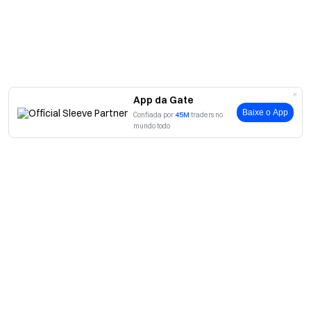
App da Gate
Baixe o App
Confiada por
45M
traders no
mundo todo
Sobre
Sobre nós
Produtos