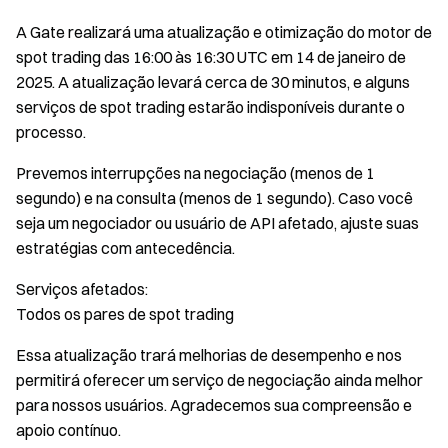
(14 de
janeir
A Gate realizará uma atualização e otimização do motor de
o,
spot trading das 16:00 às 16:30 UTC em 14 de janeiro de
16:00
2025. A atualização levará cerca de 30 minutos, e alguns
-
serviços de spot trading estarão indisponíveis durante o
16:30
processo.
UTC)
Prevemos interrupções na negociação (menos de 1
segundo) e na consulta (menos de 1 segundo). Caso você
seja um negociador ou usuário de API afetado, ajuste suas
estratégias com antecedência.
Serviços afetados:
Todos os pares de spot trading
Essa atualização trará melhorias de desempenho e nos
permitirá oferecer um serviço de negociação ainda melhor
para nossos usuários. Agradecemos sua compreensão e
apoio contínuo.