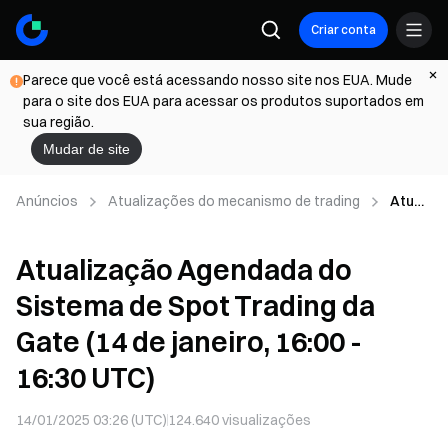
Criar conta
Parece que você está acessando nosso site nos EUA. Mude
para o site dos EUA para acessar os produtos suportados em
sua região.
Mudar de site
Anúncios
Atualizações do mecanismo de trading
Atuali
zaçã
o
Atualização Agendada do
Agen
dada
Sistema de Spot Trading da
do
Siste
Gate (14 de janeiro, 16:00 -
ma de
Spot
16:30 UTC)
Tradin
g da
14/01/2025 03:26 (UTC)
124.640
visualizações
Gate