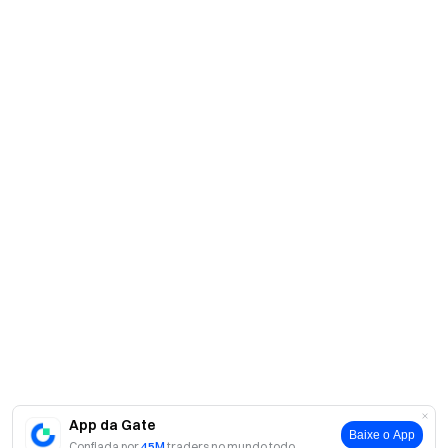
App da Gate
Baixe o App
Confiada por
45M
traders no mundo todo