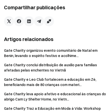
Compartilhar publicações
Artigos relacionados
Gate Charity organizou evento comunitário de Natal em
Esta iniciativa permitiu à Gate Charity estender apoio
Benin, levando o espírito festivo e acolhime...
significativo às pessoas necessitadas, mostrando que até
Gate Charity conclui distribuição de auxílio para famílias
mesmo pequenos gestos podem fazer uma diferença
afetadas pelas enchentes no Vietnã
duradoura. Isso destaca nosso compromisso em capacitar
comunidades vulneráveis e espalhar positividade em
Gate Charity e Leo Club fortalecem a educação em Zè,
beneficiando mais de 80 crianças com materi...
circunstâncias desafiadoras.
Gate Charity leva apoio afetivo e educacional às crianças do
abrigo Cam Ly Shelter Home, no Vietn...
Gate Charity Traz a Educação em Moda à Vida: Workshop