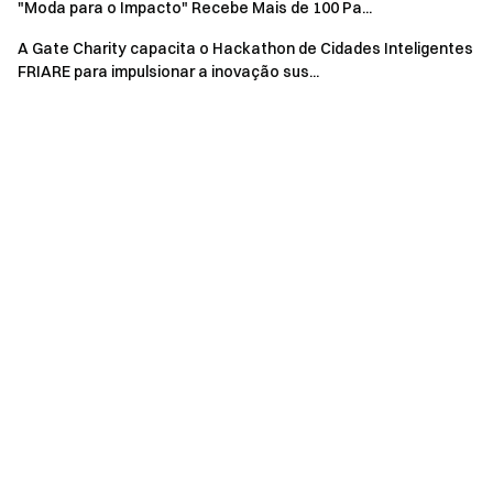
"Moda para o Impacto" Recebe Mais de 100 Pa...
A Gate Charity capacita o Hackathon de Cidades Inteligentes
FRIARE para impulsionar a inovação sus...
Aviso legal
Por favor, note gentilmente que todo o conteúdo
relacionado a esta atividade é apenas para fins de
caridade. Todas as informações são de natureza geral e
não constituem aconselhamento profissional de qualquer
tipo. Nada contido no conteúdo constitui uma solicitação,
recomendação, endosso ou oferta de qualquer pessoa
para usar ou adquirir quaisquer dos seus serviços ou
produtos. A Gate Charity reserva-se o direito de interpretar