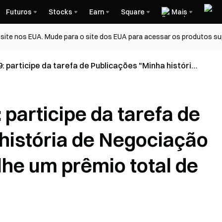
Futuros
Stocks
Earn
Square
Mais
ite nos EUA. Mude para o site dos EUA para acessar os produtos su
: participe da tarefa de Publicações "Minha história
ate" e Compartilhe um prêmio total de 500 USDT
 participe da tarefa de
história de Negociação
lhe um prêmio total de