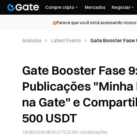
Compre cripto
Mercados
Negociar
Parece que você está acessando nosso s
Anúncios
Latest Events
Gate Booster Fase 9
de Negociação na G
Gate Booster Fase 9:
Publicações "Minha 
na Gate" e Comparti
500 USDT
16/06/2026 08:50 (UTC)
2.581
visualizações