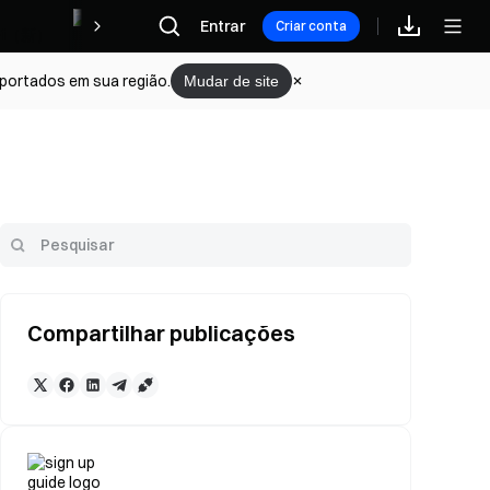
Recompensas
Entrar
Criar conta
portados em sua região.
Mudar de site
Compartilhar publicações