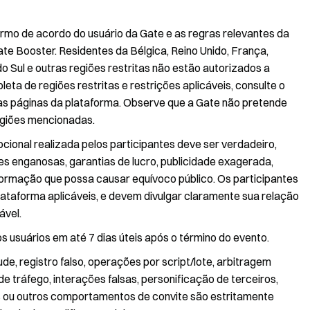
ermo de acordo do usuário da Gate e as regras relevantes da
te Booster. Residentes da Bélgica, Reino Unido, França,
do Sul e outras regiões restritas não estão autorizados a
leta de regiões restritas e restrições aplicáveis, consulte o
as páginas da plataforma. Observe que a Gate não pretende
regiões mencionadas.
ional realizada pelos participantes deve ser verdadeiro,
ões enganosas, garantias de lucro, publicidade exagerada,
formação que possa causar equívoco público. Os participantes
lataforma aplicáveis, e devem divulgar claramente sua relação
ável.
 usuários em até 7 dias úteis após o término do evento.
de, registro falso, operações por script/lote, arbitragem
e tráfego, interações falsas, personificação de terceiros,
is ou outros comportamentos de convite são estritamente