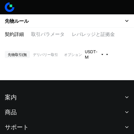
先物ルール
契約詳細
取引パラメータ
レバレッジと証拠金
USDT-
先物取引(無
デリバリー取引
オプション
M
案内
当社について
商品
採用情報
P2P
サポート
ニュースルーム
交換 & ブロック取引