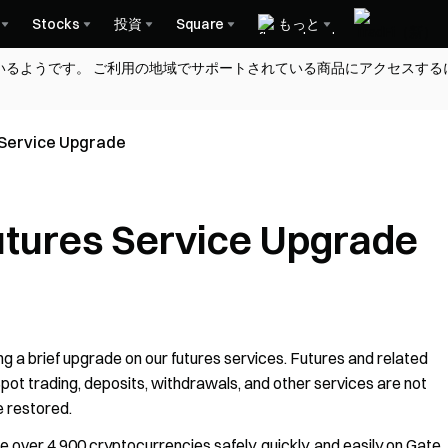
Stocks
投資
Square
もっと
いるようです。 ご利用の地域でサポートされている商品にアクセスする
Service Upgrade
tures Service Upgrade
ng a brief upgrade on our futures services. Futures and related
pot trading, deposits, withdrawals, and other services are not
e restored.
over 4,900 cryptocurrencies safely, quickly, and easily on Gate