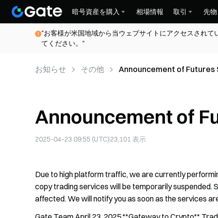
暗号資産を購入
相場情報
取引
先物
"お客様が米国地域から当ウェブサイトにアクセスされて
てください。"
お知らせ
その他
Announcement of Futures 
Announcement of Fu
2025-04-23 09:55 (UTC)
23,101
表示
Due to high platform traffic, we are currently performi
copy trading services will be temporarily suspended. S
affected. We will notify you as soon as the services ar
Gate Team April 23, 2025 **Gateway to Crypto** Trade 