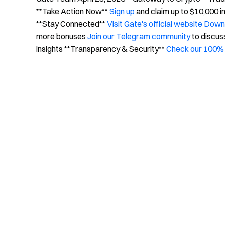
**Take Action Now**
Sign up
and claim up to $10,000 
**Stay Connected**
Visit Gate's official website
Downl
more bonuses
Join our Telegram community
to discus
insights **Transparency & Security**
Check our 100% 