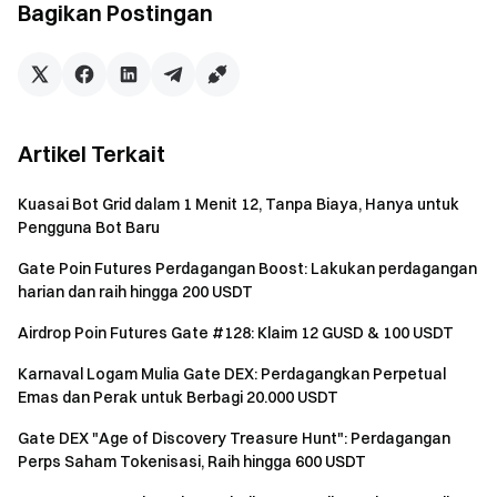
kotak masuk Anda.
Bagikan Postingan
Agar memenuhi syarat untuk bonus futures di Hadiah
3, Anda harus menyelesaikan perdagangan futures
setidaknya 10.000 USDT.
Hadiah dari Hadiah 2 dan Hadiah 3 akan dikreditkan ke
Artikel Terkait
akun pengguna dalam waktu 14 hari kerja setelah acara
berakhir.
Kuasai Bot Grid dalam 1 Menit 12, Tanpa Biaya, Hanya untuk
Pengguna Bot Baru
Pengguna dapat berpartisipasi dalam acara Gate
serupa lainnya tetapi hanya akan menerima satu hadiah
Gate Poin Futures Perdagangan Boost: Lakukan perdagangan
dari aktivitas tersebut.
harian dan raih hingga 200 USDT
Pendaftaran akun palsu jumlah besar, manipulasi
Airdrop Poin Futures Gate #128: Klaim 12 GUSD & 100 USDT
volume berbahaya, perdagangan mandiri, dan aktivitas
Karnaval Logam Mulia Gate DEX: Perdagangkan Perpetual
penipuan lainnya sangat dilarang. Beberapa akun di
Emas dan Perak untuk Berbagi 20.000 USDT
bawah pengguna terverifikasi yang sama akan dianggap
Gate DEX "Age of Discovery Treasure Hunt": Perdagangan
sebagai satu akun. Sub-akun tidak diizinkan untuk
Perps Saham Tokenisasi, Raih hingga 600 USDT
berpartisipasi.