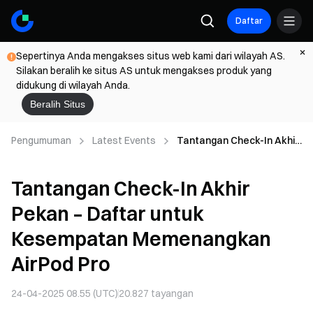
Daftar
Sepertinya Anda mengakses situs web kami dari wilayah AS.
Silakan beralih ke situs AS untuk mengakses produk yang
didukung di wilayah Anda.
Beralih Situs
Pengumuman
Latest Events
Tantangan Check-In Akhir
Pekan – Daftar untuk
Kesempatan
Tantangan Check-In Akhir
Memenangkan AirPod Pro
Pekan – Daftar untuk
Kesempatan Memenangkan
AirPod Pro
24-04-2025 08.55 (UTC)
20.827
tayangan