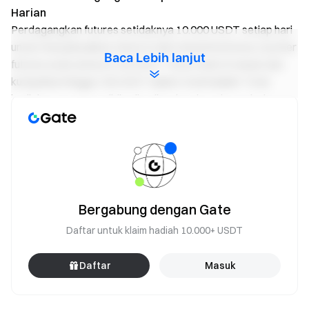
Harian
Perdagangkan futures setidaknya 10.000 USDT setiap hari
untuk menyelesaikan check-in dan menerima bonus voucher
Baca Lebih lanjut
futures acak antara 5-50 USDT. Terus chek-in masuk dan
kumpulkan hingga 150 USDT dalam total hadiah! Total
hadiah 3.000 USDT didistribusikan berdasarkan prinsip
siapa cepat dia dapat. Selain itu, selesaikan 7 perdagangan
(membuka atau menutup posisi) selama acara untuk
mendapatkan bonus futures tambahan sebesar 3-20 USDT.
*Setiap kali Anda membuka atau menutup posisi, itu akan
dihitung sebagai satu perdagangan.
Bergabung dengan Gate
Catatan penting:
Daftar untuk klaim hadiah 10.000+ USDT
Peserta harus mengklik tombol "Daftar Sekarang" di
halaman acara untuk mendaftar acara.
Daftar
Masuk
Pemenang AirPod Pro akan menerima email notifikasi
dalam waktu 5 hari kerja, jadi pastikan untuk memeriksa