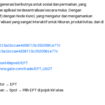
enerasi berikutnya untuk sosial dan permainan, yang
an aplikasi terdesentralisasi secara mulus. Dengan
tif) dengan Node Kunci, yang mengatur dan mengamankan
sasi yang sangat interaktif untuk hiburan, produktivitas, dan di
0b6215a1bccae4d38715c3520581e77c
6215a1bccae4d38715c3520581e77c
ount/deposit/EPT
/www.gate.com/trade/EPT_USDT
etor → EPT
 → Spot → Pilih EPT di pojok kiri atas