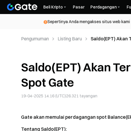
Beli Kripto
Pasar
Perdagangan
Fu
Sepertinya Anda mengakses situs web kami da
Pengumuman
Listing Baru
Saldo(EPT) Akan 
Saldo(EPT) Akan Ter
Spot Gate
19-04-2025 14.16 (UTC)
26.321
tayangan
Gate akan memulai perdagangan spot Balance(EPT)
Tentang Saldo(EPT):