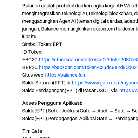
Balance adalah protokol dan kerangka kerja AI+Web3 g
mengintegrasikan teknologi AI, teknologi blockchain, d
menggabungkan Agen AI (teman digital cerdas, adap
jaringan, Balance memungkinkan ekosistem terdesentrali
luar itu.
Simbol Token: EPT
ID Token:
ERC20:
https://etherscan.io/address/0x3dc8e2d8
BEP20:
https://bscscan.com/token/0x3dc8e2d80b
Situs web:
https://balance.fun
Saldo Setoran(EPT) di:
https://www.gate.com/myacc
Saldo Perdagangan(EPT) di Pasar USDT Via:
https:/
Akses Pengguna Aplikasi
:
Saldo(EPT) Setor: Aplikasi Gate → Aset → Spot → S
Saldo(EPT) Perdagangan: Aplikasi Gate → Perdagangan
Tim Gate