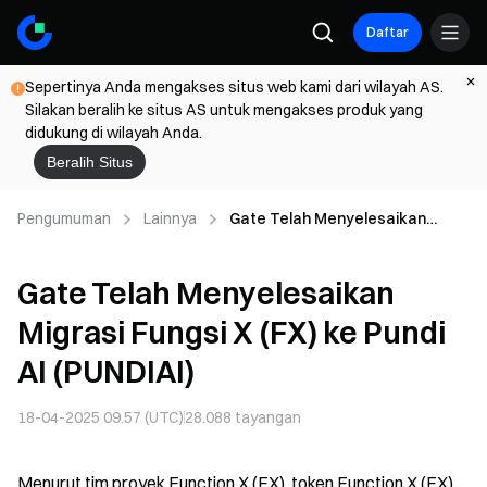
Daftar
Sepertinya Anda mengakses situs web kami dari wilayah AS.
Silakan beralih ke situs AS untuk mengakses produk yang
didukung di wilayah Anda.
Beralih Situs
Pengumuman
Lainnya
Gate Telah Menyelesaikan
Migrasi Fungsi X (FX) ke Pundi AI
(PUNDIAI)
Gate Telah Menyelesaikan
Migrasi Fungsi X (FX) ke Pundi
AI (PUNDIAI)
18-04-2025 09.57 (UTC)
28.088
tayangan
Menurut tim proyek Function X (FX), token Function X (FX)