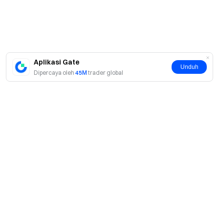
Aplikasi Gate
Unduh
Dipercaya oleh
45M
trader global
Tentang
Tentang Kami
Produk
Karier
P2P