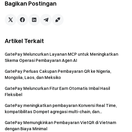
semua atau beberapa layanan dari area terbatas. Mohon
Bagikan Postingan
baca perjanjian pengguna untuk informasi lebih lanjut.
Perjanjian Pengguna
Tim Gate
Artikel Terkait
31 Maret 2025
Gerbang menuju Kripto
GatePay Meluncurkan Layanan MCP untuk Meningkatkan
Perdagangkan lebih dari 3.800 mata uang kripto dengan
Skema Operasi Pembayaran Agen AI
aman, cepat, dan mudah di Gate
GatePay Perluas Cakupan Pembayaran QR ke Nigeria,
Ambil Tindakan Sekarang
Mongolia, Laos, dan Meksiko
Daftar
dan klaim hadiah selamat datang hingga $10,000
GatePay Meluncurkan Fitur Earn Otomatis Imbal Hasil
Undang teman
dan dapatkan komisi 40%
Fleksibel
Tetap Terhubung
Kunjungi situs web resmi Gate
Unduh Aplikasi Gate
|
GatePay meningkatkan pembayaran Konversi Real Time,
kompatibilitas Dompet agregasi multi-chain, dan...
Desktop
Ikuti kami di X (Twitter)
untuk mendapatkan lebih banyak
GatePay Memungkinkan Pembayaran VietQR di Vietnam
bonus
dengan Biaya Minimal