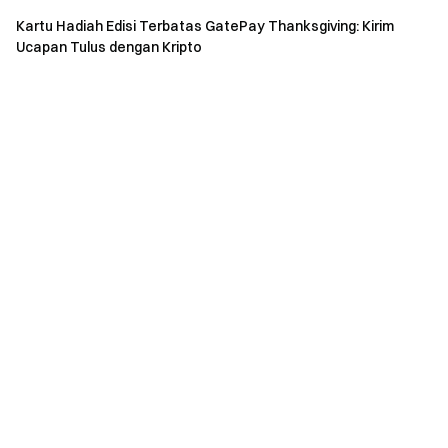
Bergabung dengan komunitas Telegram kami
untuk
Kartu Hadiah Edisi Terbatas GatePay Thanksgiving: Kirim
mendiskusikan topik trending
Ucapan Tulus dengan Kripto
Berinteraksi dengan komunitas global kami
untuk wawasan
terbaru
Transparansi & Keamanan
Periksa 100% Proof of
Reserves kami