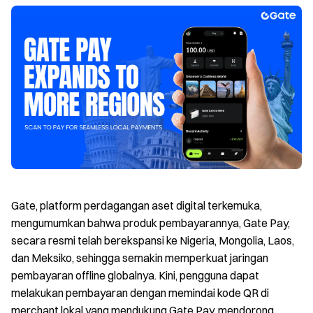
Gate, platform perdagangan aset digital terkemuka,
mengumumkan bahwa produk pembayarannya, Gate Pay,
secara resmi telah berekspansi ke Nigeria, Mongolia, Laos,
dan Meksiko, sehingga semakin memperkuat jaringan
pembayaran offline globalnya. Kini, pengguna dapat
melakukan pembayaran dengan memindai kode QR di
merchant lokal yang mendukung Gate Pay, mendorong