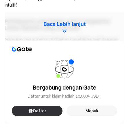
intuitif.
Pembayaran yang Efisien untuk Pengalaman
Baca Lebih lanjut
Lintas Skenario yang Lebih Baik
Gate Pay terus mengoptimalkan kapabilitas pembayaran
QR-nya agar dapat beradaptasi dengan berbagai
lingkungan pembayaran. Dengan mengintegrasikan
infrastruktur pembayaran dasar dengan mekanisme
penyelesaian on-chain, pengguna memperoleh waktu
respons yang cepat dan pemrosesan transaksi yang stabil,
secara signifikan mengurangi hambatan operasional.
Bergabung dengan Gate
Baik untuk pembayaran kecil sehari-hari maupun beragam
Daftar untuk klaim hadiah 10.000+ USDT
layanan lokal, Gate Pay menghadirkan pengalaman
pengguna yang konsisten, memungkinkan aset digital
berkembang dari sekadar alat perdagangan menjadi
Daftar
Masuk
metode pembayaran yang praktis.