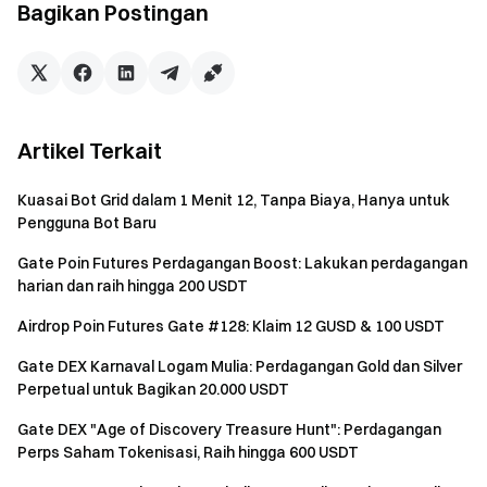
Bagikan Postingan
Artikel Terkait
Kuasai Bot Grid dalam 1 Menit 12, Tanpa Biaya, Hanya untuk
Pengguna Bot Baru
Gate Poin Futures Perdagangan Boost: Lakukan perdagangan
harian dan raih hingga 200 USDT
Airdrop Poin Futures Gate #128: Klaim 12 GUSD & 100 USDT
Gate DEX Karnaval Logam Mulia: Perdagangan Gold dan Silver
Perpetual untuk Bagikan 20.000 USDT
Informasi dasar proyek Trendix(TRDX): (Menurut informasi
resmi yang diungkapkan oleh Trendix(TRDX), silakan
Gate DEX "Age of Discovery Treasure Hunt": Perdagangan
merujuk ke situs web resmi Trendix untuk detail lebih lanjut)
Perps Saham Tokenisasi, Raih hingga 600 USDT
Nama lengkap dalam Bahasa Inggris: Trendix