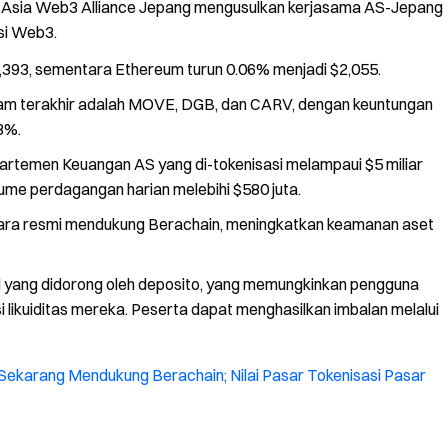
. Asia Web3 Alliance Jepang mengusulkan kerjasama AS-Jepang
si Web3.
87,393, sementara Ethereum turun 0.06% menjadi $2,055.
24 jam terakhir adalah MOVE, DGB, dan CARV, dengan keuntungan
8%.
epartemen Keuangan AS yang di-tokenisasi melampaui $5 miliar
ume perdagangan harian melebihi $580 juta.
ara resmi mendukung Berachain, meningkatkan keamanan aset
el yang didorong oleh deposito, yang memungkinkan pengguna
 likuiditas mereka. Peserta dapat menghasilkan imbalan melalui
Sekarang Mendukung Berachain; Nilai Pasar Tokenisasi Pasar