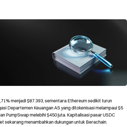
 0,71% menjadi $87.393, sementara Ethereum sedikit turun
ligasi Departemen Keuangan AS yang ditokenisasi melampaui $5
rian PumpSwap melebihi $450 juta. Kapitalisasi pasar USDC
allet sekarang menambahkan dukungan untuk Berachain.