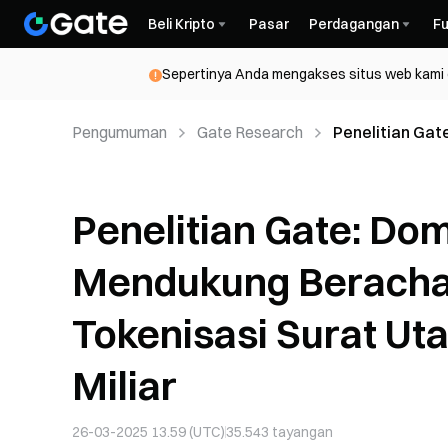
Beli Kripto
Pasar
Perdagangan
Fu
Sepertinya Anda mengakses situs web kami da
Pengumuman
Gate Research
Penelitian Gat
Pasar Tokenisas
Penelitian Gate: Dom
Mendukung Berachain
Tokenisasi Surat Uta
Miliar
26-03-2025 13.59 (UTC)
35.543
tayangan