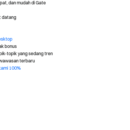
pat, dan mudah di Gate
t datang
sktop
ak bonus
pik-topik yang sedang tren
wawasan terbaru
 kami 100%