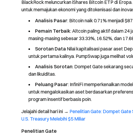
BlackRock meluncurkan iShares Bitcoin ETP di Eropa
untuk memajukan ekonomi yang ditokenisasi dan inova
Analisis Pasar
: Bitcoin naik 0.71% menjadi $
Pemain Terbaik
: Altcoin paling aktif dalam 
masing-masing sebesar 33.33%, 16.52%, dan 17.6
Sorotan Data
Nilai kapitalisasi pasar aset D
untuk pertama kalinya. PumpSwap juga melihat vol
Analisis Sorotan
: Dompet Gate sekarang sec
dan likuiditas.
Peluang Pasar
: InfiniFi memperkenalkan mod
untuk mengalokasikan aset berdasarkan preferensi
program insentif berbasis poin.
Jelajahi detail hari ini →
Penelitian Gate: Dompet Gate 
U.S. Treasury Melebihi $5 Miliar
Penelitian Gate