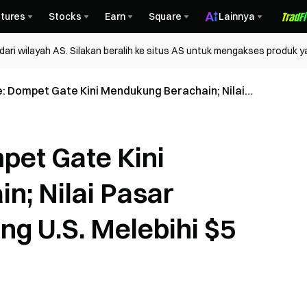
tures
Stocks
Earn
Square
Lainnya
ri wilayah AS. Silakan beralih ke situs AS untuk mengakses produk y
e: Dompet Gate Kini Mendukung Berachain; Nilai
i Surat Utang U.S. Melebihi $5 Miliar
pet Gate Kini
; Nilai Pasar
ng U.S. Melebihi $5