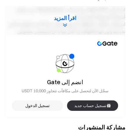
ادخل إلى Gate DEX، وادخل إلى "BountyDrop" عبر صفحة
أنشطة المحفظة للمشاركة.
اقرأ المزيد
استعلام مكافآت LingoAI تخضع مكافآت هذا الحدث للقواعد التي
تحددها وتوزعها LingoAI. إذا كان هناك أي استفسار بخصوص
المكافآت، يمكن للمستخدمين الحصول على الإجابات من خلال
المجتمعات الرسمية لـ LingoAI على وسائل التواصل الاجتماعي.
ملاحظات إضافية
يجب التحقق من جميع المهام خلال فترة الحدث عبر
الضغط على "تحقق" حتى تُحتسب كمشاركة صالحة.
انضم إلى Gate
المهام التي لم يتم التحقق منها خلال فترة الحدث ستُعتبر
سجّل الآن لتحصل على مكافآت تتجاوز 10,000 USDT
لاغية.
يمكن المطالبة بالمكافآت مرة واحدة فقط. إذا شارك
تسجيل حساب جديد
تسجيل الدخول
المستخدم نفسه بعدة عناوين Web3، فسيتم منح
المكافأة للعنوان المؤهل للحصول على أعلى مكافأة.
مشاركة المنشورات
لضمان العدالة، سيخضع جميع المستفيدين من