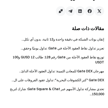
المكافآت إلى مراجعة من المنصة لمنع هجمات Sybil. إذا
شاركت عدة عناوين من الجهاز نفسه، فستُمنح المكافأة
عشوائيًا لعنوان واحد مؤهل.
تحتفظ Gate DEX بالحق النهائي في تفسير هذا الحدث.
مقالات ذات صلة
وأي مشارك يثبت تورطه في الغش أو الاحتيال سيتم
استبعاده من استلام المكافآت.
إتقان بوتات الشبكة في دقيقة واحدة و12 ثانية، بدون أي تكل...
تعزيز تداول نقاط العقود الآجلة في Gate: تداول يوميًا وحقق...
تحذير المخاطر
توزيع نقاط العقود الآجلة من Gate رقم 128: طالب 12 GUSD و100
المشاريع المدرجة في BountyDrop هي مشاريع
USDT
بلوكشين ناشئة لا تزال في مراحلها الأولى، وقد تنطوي
مهرجان Gate DEX للمعادن الثمينة: تداول العقود الآجلة الدائ...
على مخاطر كبيرة من حيث التشغيل والتقنية والامتثال
التنظيمي.
Gate DEX "كنز الكشوفات البحرية": تداول عقود الفروقات على ال...
يتطلّب فهم مشاريع البلوكشين الناشئة وتقييم
تحدي مشاركة تداول الأسهم عبر Gate Square & Chat: شارك لتربح
مخاطرها الجوهرية معرفة تقنية ومالية متقدمة.
150,000...
قد يشهد المشروع الذي تشارك فيه تقلبات حادة في
السعر، وقد ترتفع قيمته أو تنخفض بشكل كبير نتيجة