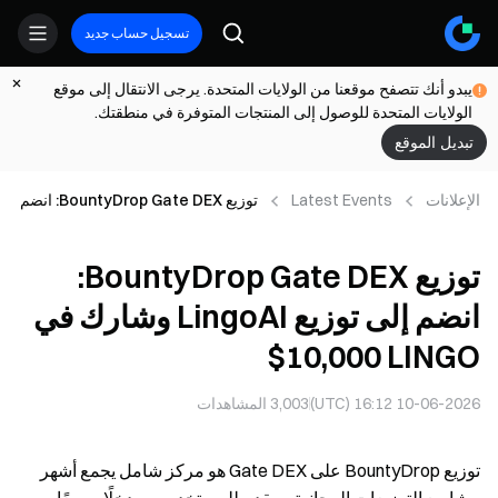
تسجيل حساب جديد
يبدو أنك تتصفح موقعنا من الولايات المتحدة. يرجى الانتقال إلى موقع
الولايات المتحدة للوصول إلى المنتجات المتوفرة في منطقتك.
تبديل الموقع
الإعلانات
Latest Events
توزيع BountyDrop Gate DEX: انضم
إلى توزيع LingoAI وشارك في
‎$10,000 LINGO
توزيع BountyDrop Gate DEX:
انضم إلى توزيع LingoAI وشارك في
‎$10,000 LINGO
10-06-2026 16:12 (UTC)
3,003
المشاهدات
توزيع BountyDrop على Gate DEX هو مركز شامل يجمع أشهر