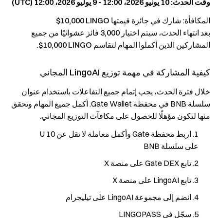
وقت الحدث: ‎10 يونيو 2026، 12:00 - ‎9 يوليو 2026، 12:00 (UTC)
المكافأة: شارك في جائزة قيمتها ‎$10,000 LINGO
بعد انتهاء الحدث، سيتم اختيار 3,000 فائز عشوائيًا من جميع
المشاركين الذين أكملوا المهام لتقاسم ‎$10,000 LINGO.
كيفية المشاركة في مهمة توزيع LingoAI المجاني
خلال فترة الحدث، يجب إتمام جميع التفاعلات باستخدام عنوان
سلسلة BNB في محفظة Gate Wallet. أكمل جميع المهام وتحقق
منها لتكون مؤهلًا للحصول على مكافآت التوزيع المجاني.
اربط محفظة Gate وأكمل معاملة لا تقل عن 10 U
على سلسلة BNB
تابع Gate DEX على منصة X
تابع LingoAI على منصة X
انضم إلى مجموعة LingoAI على تيليجرام
سجّل في LINGOPASS