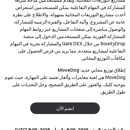
مشاريع التوزيعات المجانية، ويقدّم للمستخدمين مدخلًا سريعًا
للمشاركة في المهام التفاعلية. يمكن للمستخدمين استعراض
أحدث مشاريع التوزيعات المجانية بسهولة، والاطلاع على نظرة
عامة عن المشروع، وآلية التفاعل، والفترة الزمنية للمشاركة،
والوصول مباشرة إلى صفحات المشاريع عبر روابط المهام
للمشاركة الفورية. يمكن للمستخدمين الدخول إلى منصة
BountyDrop من خلال Gate DEX والمشاركة بحرية في المهام
التفاعلية لمشاريع متعددة، مما يزيد من فرص الحصول على
مكافآت التوزيع المجاني.
إطلاق توزيع مجاني جديد:
MoveDog
MoveDog هي لعبة مغامرات وألغاز تعتمد على المهارة، حيث تقوم
بتوجيه كلبك، والعثور على الطريق الصحيح، وحل التحديات على
طول الطريق.
انضم الآن
وقت الحدث: 5 يونيو 2026، 8:00 - 4 يوليو 2026، 8:00 (UTC)