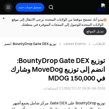
تسجيل حساب جديد
يبدو أنك تتصفح موقعنا من الولايات المتحدة. يرجى الانتقال إلى موقع
الولايات المتحدة للوصول إلى المنتجات المتوفرة في منطقتك.
تبديل الموقع
الإعلانات
Latest Events
توزيع BountyDrop Gate DEX: انضم
إلى توزيع MoveDog وشارك في
150,000 ‎MDOG
توزيع BountyDrop Gate DEX:
انضم إلى توزيع MoveDog وشارك
في 150,000 ‎MDOG
05-06-2026 07:39 (UTC)
3,135
المشاهدات
توزيع BountyDrop على Gate DEX: مركز شامل يجمع أشهر