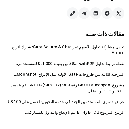
منح المكافأة للعنوان المؤهل للحصول على أعلى مكافأة.
لضمان العدالة، سيخضع جميع المستفيدين من
المكافآت إلى مراجعة من المنصة لمنع هجمات Sybil. إذا
شاركت عدة عناوين من الجهاز نفسه، فستُمنح المكافأة
مقالات ذات صلة
عشوائيًا لعنوان واحد مؤهل.
تحتفظ Gate DEX بالحق النهائي في تفسير هذا الحدث.
تحدي مشاركة تداول الأسهم عبر Gate Square & Chat: شارك لتربح
وأي مشارك يثبت تورطه في الغش أو الاحتيال سيتم
150,000...
استبعاده من استلام المكافآت.
نقطة ترابط تداول P2P: افتح مكافأتين بقيمة 11,000$ للمستخدمي...
تحذير المخاطر
المرحلة الثالثة من طروحات Gate الأولية قبل الإدراج: Moonshot...
المشاريع المدرجة في BountyDrop هي مشاريع
مشروع Gate Launchpool رقم 369: SNDKG (SanDisk). قم بتجميد
BTC أو ETH أو GT لل...
بلوكشين ناشئة لا تزال في مراحلها الأولى، وقد تنطوي
على مخاطر كبيرة من حيث التشغيل والتقنية والامتثال
عرض حصري للمستخدمين الجدد في خدمة التحويل: احصل على 100 US...
التنظيمي.
الرنين المزدوج لـ BTC وETH: قم بالإيداع والتداول للمشاركة...
يتطلّب فهم مشاريع البلوكشين الناشئة وتقييم
مخاطرها الجوهرية معرفة تقنية ومالية متقدمة.