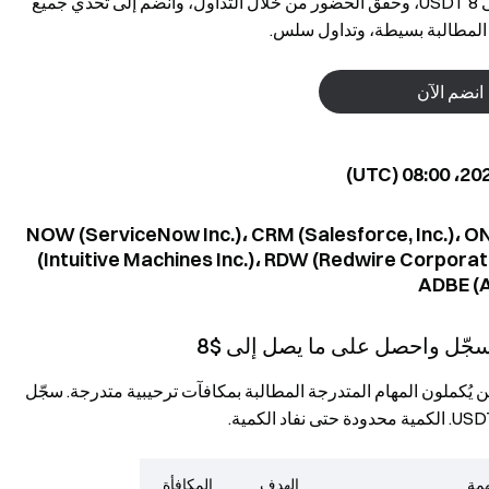
أطلقت Gate توزيعًا مجانيًا لرموز الأسهم. سجّل للحصول على 8 USDT، وحقّق الحضور من خلال التداول، وانضم إلى تحدي جميع
انضم الآن
NOW (ServiceNow Inc.)، CRM (Salesforce, Inc.)، ONDS (Ondas
(Intuitive Machines Inc.)، RDW (Redwire Corpora
ن يُكملون المهام المتدرجة المطالبة بمكافآت ترحيبية متدرجة. سجّل
همة
الهدف
المكافأة