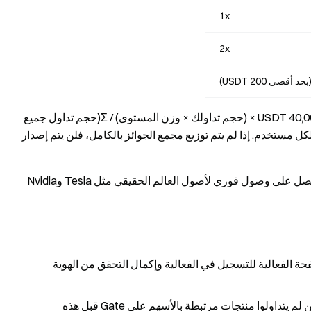
1x
2x
ملاحظة: حجم التداول = الشراءات + المبيعات. مكافأتك = 40,000 USDT × (حجم تداولك × وزن المستوى) / Σ(حجم تداول جميع
مستخدمين المؤهلين × أوزانهم)، مع حد أقصى 200 USDT لكل مستخدم. إذا لم يتم توزيع مجمع الجوائز بالكامل، فلن يتم إصدار
] - [Stocks]. احصل على وصول فوري لأصول العالم الحقيقي مثل Tesla وNvidia
ة الفعالية للتسجيل في الفعالية وإكمال التحقق من الهوية
تعريف "المستخدم الجديد": يشير إلى المستخدمين الذين لم يتداولوا منتجات مرتبطة بالأسهم على Gate قبل هذه