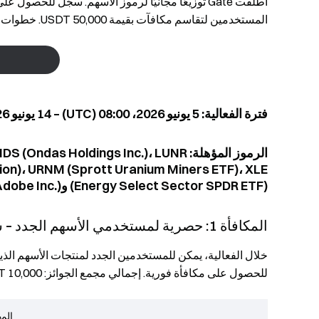
المستخدمين لتقاسم مكافآت بقيمة 50,000 USDT. خطوات المطالبة بسيطة، وتداول سلس.
فترة الفعالية: 5 يونيو 2026، 08:00 (UTC) – 14 يونيو 2026، 08:00 (UTC)
الرموز المؤهلة:  Holdings Inc.)، LUNR
tion)، URNM (Sprott Uranium Miners ETF)، XLE
(Energy Select Sector SPDR ETF) وADBE (Adobe Inc.)
المكافأة 1: حصرية لمستخدمي الأسهم الجدد – سجّل واحصل على ما يصل إلى $8
خلال الفعالية، يمكن للمستخدمين الجدد لمنتجات الأسهم الذي
للحصول على مكافأة فورية. إجمالي مجمع الجوائز: 10,000 USDT. الكمية محدودة حتى نفاد الكمية.
الم