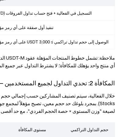
التسجيل في الفعالية + فتح حساب تداول الفروقات (CFD)
تنفيذ أول صفقة على أي رمز م
الوصول إلى حجم تداول تراكمي ≥ 3,000 USDT على أي رمز مؤهل
أي منتج واحد يؤهلك للمكافأة؛ لا يشترط التداول عبر جميع المن
المكافأة 2: تحدي التداول لجميع المستخدمين — عدة مستويات، حتى $200 لكل شخص
لصيغة "وزن المستوى × حصة الحجم الفردي"، مع حد أقصى للمكافأة يبلغ 200 T
حجم التداول التراكمي
مستوى المكافأة