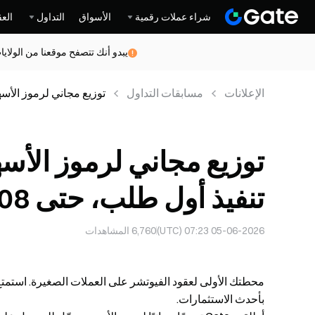
شراء عملات رقمية
الأسواق
التداول
العق
يبدو أنك تتصفح موقعنا من الولاي
الإعلانات
مسابقات التداول
لكل شخص
تنفيذ أول طلب، حتى 208 USDT لكل شخص
05-06-2026 07:23 (UTC)
6,760
المشاهدات
محطتك الأولى لعقود الفيوتشر على العملات الصغيرة. استمت
بأحدث الاستثمارات.