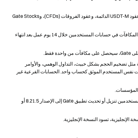
حجم التداول الصالح يشمل الشراءات والمبيعات عبر عقود USDT-M الدائمة، وعقود الفروقات (CFDs)، وGate Stocks
سيتم توزيع المكافآت بعملة USDT؛ وسيتم إيداع جميع المكافآت في حسابات المستخدمين خلال 14 يوم عمل بعد انتهاء
 فقط.
 مثل تضخيم الحجم بشكل خبيث، التداول الوهمي، والأوامر
ت نفس المستخدم الموثق كحساب واحد. الحسابات الفرعية غير
 المؤسسات.
هذه الميزة متاحة حاليًا على الجوال فقط. يجب على المستخدمين تنزيل أو تحديث تطبيق Gate إلى الإصدار 8.21.5 أو
 الإنجليزية، تسود النسخة الإنجليزية.