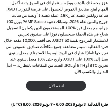
عزز محفظتك بالذهب ووجّه استثماراتك في السوق بثقة. أكمل
المهام لفتح صناديق الغموض للحصول على فرصة للفوز بـ XAUT،
ساعة رولكس ذهبية عيار 18K، عملة ذهبية 1 أونصة من سانت
جورج والتنين لعام 2026، وسبائك ذهبية PAMP Suisse بوزن 100
جرام، مع معدل فوز %100. المستخدمون الذين يكملون التسجيل
بنجاح في هذه الحملة سيحصلون فورًا على صندوق تجريبي
للاستثمار المزدوج بقيمة 50 USDT، بحد أقصى 10,000 مقعد. خلال
فترة الفعالية، سيتم مضاعفة جميع مكافآت صناديق الغموض التي
تم ربحها تلقائيًا. شارك في الربح البسيط للاستمتاع بمعدل سنوي
يصل إلى %100 على USDT، واربح حتى %16 معدل سنوي عند
تخزين BTC أو ETH أو SOL. العديد من المكافآت بانتظارك — ابدأ
التداول والكسب الآن.
انضم الآن
فترة الفعالية: 3 يونيو 2026، 6:00 – 7 يونيو 2026، 8:00 (UTC)