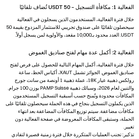
الفعالية 1: مكافأة التسجيل – 50 USDT تُضاف تلقائيًا
خلال فترة الفعالية، المستخدمون الذين يسجلون في الفعالية
سيحصلون تلقائيًا على صندوق تجريبي للاستثمار المزدوج بقيمة 50
USDT. العدد محدود بـ10,000 مقعد، والأولوية لمن يسجل أولاً.
الفعالية 2: أكمل عدة مهام لفتح صناديق الغموض
خلال فترة الفعالية، أكمل المهام التالية للحصول على فرص لفتح
صناديق الغموض. الجوائز تشمل XAUT، أكياس الحظ، ساعة
رولكس ذهبية عيار 18K، عملة ذهبية 1 أونصة من سانت جورج
والتنين لعام 2026، وسبائك ذهبية PAMP Suisse بوزن 100 جرام.
المكافآت محدودة وتُمنح حسب أسبقية التسجيل. المستخدمون
الذين يكملون التسجيل بنجاح في هذه الحملة سيحصلون تلقائيًا على
مكافآت مضاعفة. سيتم توزيع المكافآت المضاعفة بعد انتهاء
الحملة، وستبقى المكافآت المعروضة في صفحة الفعالية دون
تغيير.
تذكير: تجنب العمليات المتكررة خلال فترة زمنية قصيرة لتفادي