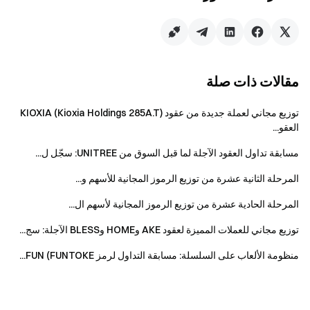
التداول = كمية الشراء + كمية البيع.
سيتم توزيع المكافآت بعملة USDT؛ وستُودع جميع
المكافآت في حسابات المستخدمين خلال 14 يوم عمل
بعد انتهاء الفعالية.
مقالات ذات صلة
إذا شارك المستخدم في فعاليات مشابهة أخرى على
Gate في نفس الوقت، سيحصل فقط على مكافأة
توزيع مجاني لعملة جديدة من عقود KIOXIA (Kioxia Holdings 285A.T)
فعالية واحدة.
العقو...
التسجيل الجماعي بحسابات وهمية، التلاعب الخبيث
مسابقة تداول العقود الآجلة لما قبل السوق من UNITREE: سجّل ل...
في الحجم، التداول الذاتي، الأوامر المتطابقة، وأي سلوك
المرحلة الثانية عشرة من توزيع الرموز المجانية للأسهم و...
احتيالي آخر ممنوع منعًا باتًا. ستُعامل الحسابات المتعددة
التابعة لنفس المستخدم الموثق كحساب واحد. الحسابات
المرحلة الحادية عشرة من توزيع الرموز المجانية لأسهم ال...
الفرعية غير مؤهلة للمشاركة في هذه الفعالية.
توزيع مجاني للعملات المميزة لعقود AKE وHOME وBLESS الآجلة: سج...
صناع السوق، المؤسسات، الشركات، حسابات
منظومة الألعاب على السلسلة: مسابقة التداول لرمز FUN (FUNTOKE...
الشركاء، والحسابات الفرعية للشركاء غير مؤهلة
للمشاركة في هذه الفعالية.
في حال وجود أي اختلافات بين النسخة المترجمة