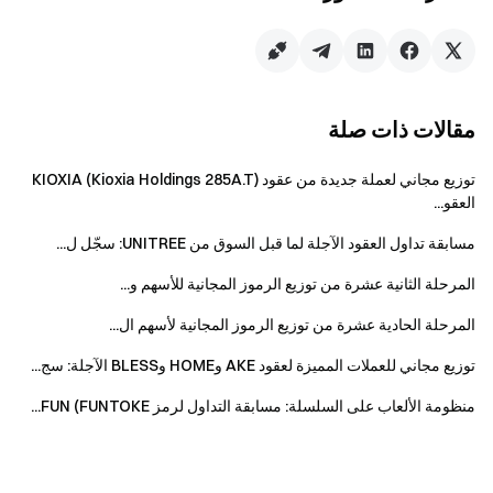
سيتم توزيع المكافآت بعملة USDT؛ وسيتم إيداع جميع
المكافآت في حسابات المستخدمين خلال 14 يوم عمل
بعد انتهاء الفعالية.
مقالات ذات صلة
إذا شارك المستخدم في فعاليات مماثلة أخرى على
Gate في نفس الوقت، فسيتلقى مكافأة واحدة فقط عن
توزيع مجاني لعملة جديدة من عقود KIOXIA (Kioxia Holdings 285A.T)
فعالية واحدة.
العقو...
يُحظر تمامًا التسجيل الجماعي لحسابات وهمية،
مسابقة تداول العقود الآجلة لما قبل السوق من UNITREE: سجّل ل...
التلاعب الخبيث في حجم التداول، التداول الذاتي، الأوامر
المتطابقة، وأي سلوك احتيالي آخر. ستُعامل الحسابات
المرحلة الثانية عشرة من توزيع الرموز المجانية للأسهم و...
المتعددة التي تخص نفس المستخدم الذي تم التحقق منه
المرحلة الحادية عشرة من توزيع الرموز المجانية لأسهم ال...
كحساب واحد. الحسابات الفرعية غير مؤهلة للمشاركة
في هذه الفعالية.
توزيع مجاني للعملات المميزة لعقود AKE وHOME وBLESS الآجلة: سج...
صانعو السوق، والشركات، والمؤسسات، وحسابات
منظومة الألعاب على السلسلة: مسابقة التداول لرمز FUN (FUNTOKE...
الشركاء، والحسابات الفرعية للشركاء غير مؤهلين
للمشاركة في هذه الفعالية.
في حال وجود أي اختلافات بين النسخة المترجمة