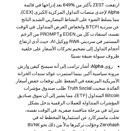
ارتفعت ZEST بأكثر من %649 بعد إدراجها في قائمة
Alpha لإحدى منصات التداول المركزية الكبرى (CEX)،
مما يسلط الضوء على النشاط المضاربي الشديد الناتج
عن سردية BTCFi وانخفاض العرض المتداول. في الوقت
نفسه، استفادت كل من EDEN وPROMPT من الزخم
المستمر في سرديتي RWA ووكيل AI، حيث أدى ارتفاع
أحجام التداول إلى تضخيم تحركات الأسعار على خلفية
ظروف سيولة ضيقة نسبيًا.
رؤى Alpha:
أشار ترامب إلى أنه سيمنح كيفن وارش
مرونة سياسية أكبر، بينما استمرت عوائد سندات الخزانة
الأمريكية المرتفعة في الضغط على توقعات خفض أسعار
الفائدة. سحبت Truth Social طلب صندوق مؤشرات
Bitcoin المتداول (ETF)، مما يشير إلى أن سوق صناديق
المؤشرات المتداولة للعملات الرقمية يدخل بشكل
متزايد في مرحلة منافسة صفرية. في الوقت نفسه،
تخلت ماستركارد عن استثمارها المخطط له في
Zerohash وحوّلت تركيزها بدلاً من ذلك نحو BVNK