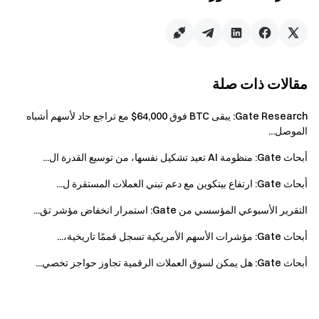
فريق Gate
٢٠ مايو ٢٠٢٦
مقالات ذات صلة
بوابتك إلى عالم العملات الرقمية
تداول بأمان وسرعة وسهولة أكثر من 4,900 عملة رقمية
Gate Research: يبقى BTC فوق 64,000$ مع تراجع حاد لأسهم أشباه
الموصل...
اتخذ الخطوة الآن
سجّل
واحصل على مكافآت ترحيبية تصل إلى 10.000 دولار
أبحاث Gate: منظومة AI تعيد تشكيل نفسها، من توسيع القدرة ال...
ادعُ أصدقاءك
واكسب عمولة 40%
أبحاث Gate: ارتفاع بيتكوين مع دعم تبني العملات المستقرة ل...
ابقَ على اتصال
قم بزيارة الموقع الرسمي لـ Gate
التقرير الأسبوعي المؤسسي من Gate: استمرار انخفاض مؤشر تق...
حمّل تطبيق Gate على الجوال أو الكمبيوتر
أبحاث Gate: مؤشرات الأسهم الأمريكية تسجل قممًا تاريخية،...
تابعنا على X (تويتر)
للحصول على المزيد من المكافآت
انضم إلى مجتمعنا على تيليغرام
لمناقشة أحدث المواضيع الرائجة
أبحاث Gate: هل يمكن لسوق العملات الرقمية تجاوز حواجز تخصي...
تفاعل مع مجتمعنا العالمي
واطّلع على آخر المستجدات
الشفافية والأمان
تحقق من إثبات الاحتياطي بنسبة 100% لدينا