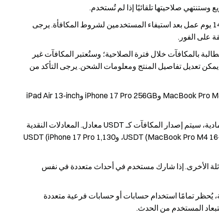
سيتم توزيع المكافآت المادية من الحدث 3 في غضون 14 يوم عمل بعد استيفاء المستخدمين لشروط المكافأة. يرجى
ة على الفور.
طالبة بالمكافآت خلال فترة الصلاحية؛ وستُعتبر المكافآت غير
لب بها ملغية. بمجرد تقديم طلب في متجر Gate، لا يمكن تعديل تفاصيل المنتج ومعلومات الشحن. يرجى التأكد من
تتضمن حزمة Apple الجوائز التالية: MacBook Pro M4 16-inch 512GB وiPhone 17 Pro 256GB وiPad Air 13-inch
بالنسبة للمناطق التي لا يمكن فيها توصيل العناصر المادية، سيتم إصدار المكافآت كـ USDT معادل. المعادلات النقدية
هي: 4,550 USDT (حزمة Apple)، و2,580 USDT (MacBook Pro M4 16-inch 512GB)، و1,130 USDT (iPhone 17 Pro
ماثلة الأخرى. إذا شارك مستخدم في أحداث متعددة في نفس
 يُحظر تمامًا استخدام حسابات أو حسابات فرعية متعددة
تبعاد المستخدم من الحدث.