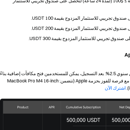
مستخدمو الربح البسيط الجدد: قم باشتراك أولي بقيمة ≥ $100 (لمدة 24 ساعة) لتحصل على صندوق تجريبي للاستثمار
يطلق الربح البسيط منتجًا حصريًا لمستخدمي VIP يقدم معدل سنوي 2.5%. بعد التسجيل، يمكن للمستخدمين فتح مكافآت إضافية بناءً
على صافي إيداعاتهم ومبلغ الاشتراك التراكمي خلال الحدث، مع فرصة للفوز بحزمة Apple (تتضمن: MacBook Pro M4 16-inch
اشترك الآن