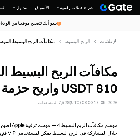
شراء عملات رقمية
الأسواق
التداول
العق
يبدو أنك تتصفح موقعنا من الولاي
الإعلانات
الربح البسيط
مكافآت الربح البسيط الموسم 4: سجل لتحصل على 810 USDT واربح حزمة
810 USDT واربح حزمة Apple
18-05-2026 08:00 (UTC)
7,526
المشاهدات
خلال المشاركة في الربح البسيط. يمكن لمستخدمي VIP فتح مكافآت مثل MacBook Pro وiPhone 17 Pro وiPad Air.