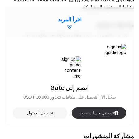
نشاط المحفظة للمشاركة.
اقرأ المزيد
ملاحظات إضافية
يجب التحقق من جميع المهام خلال فترة الحدث عبر
الضغط على "تحقق" حتى تُحتسب كمشاركة صالحة.
المهام التي لم يتم التحقق منها خلال فترة الحدث ستُعتبر
لاغية.
يمكن المطالبة بالمكافآت مرة واحدة فقط. في حال
مشاركة المستخدم نفسه بعدة عناوين Web3، فسيتم
منح المكافأة للعنوان المؤهل للحصول على أعلى مكافأة.
انضم إلى Gate
لضمان العدالة، سيخضع جميع المستفيدين من
سجّل الآن لتحصل على مكافآت تتجاوز 10,000 USDT
المكافآت إلى مراجعة من المنصة لمنع هجمات Sybil. إذا
شاركت عدة عناوين من الجهاز نفسه، فستُمنح المكافأة
تسجيل حساب جديد
تسجيل الدخول
عشوائيًا لعنوان واحد مؤهل.
تحتفظ Gate DEX بالحق النهائي في تفسير هذا الحدث.
مشاركة المنشورات
وأي مشارك يثبت تورطه في الغش أو الاحتيال سيتم