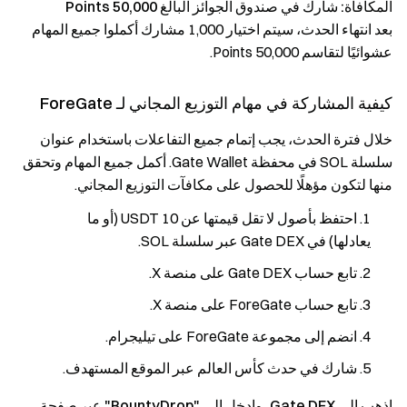
المكافأة: شارك في صندوق الجوائز البالغ 50,000 Points
بعد انتهاء الحدث، سيتم اختيار 1,000 مشارك أكملوا جميع المهام
عشوائيًا لتقاسم 50,000 Points.
كيفية المشاركة في مهام التوزيع المجاني لـ ForeGate
خلال فترة الحدث، يجب إتمام جميع التفاعلات باستخدام عنوان
سلسلة SOL في محفظة Gate Wallet. أكمل جميع المهام وتحقق
منها لتكون مؤهلًا للحصول على مكافآت التوزيع المجاني.
احتفظ بأصول لا تقل قيمتها عن 10 USDT (أو ما
يعادلها) في Gate DEX عبر سلسلة SOL.
تابع حساب Gate DEX على منصة X.
تابع حساب ForeGate على منصة X.
انضم إلى مجموعة ForeGate على تيليجرام.
شارك في حدث كأس العالم عبر الموقع المستهدف.
اذهب إلى Gate DEX، وادخل إلى "BountyDrop" عبر صفحة