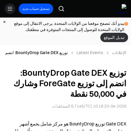
تسجيل حساب جديد
يبدو أنك تتصفح موقعنا من الولايات المتحدة. يرجى الانتقال إلى موقع
الولايات المتحدة للوصول إلى المنتجات المتوفرة في منطقتك.
تبديل الموقع
الإعلانات
Latest Events
توزيع BountyDrop Gate DEX: انضم
إلى توزيع ForeGate وشارك في
50,000 نقطة
توزيع BountyDrop Gate DEX:
انضم إلى توزيع ForeGate وشارك
في 50,000 نقطة
20-04-2026 10:16 (UTC)
6,714
المشاهدات
Gate DEX توزيع BountyDrop هو مركز شامل يجمع أشهر