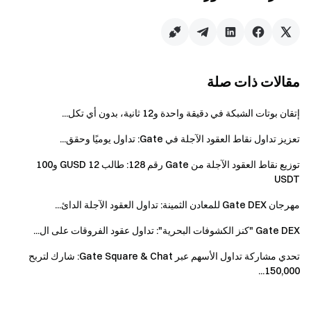
إحالة واحد فقط في كل مرة؛ ولا يمكن جمع هذه
المكافآت. تتم مزامنة بيانات الإحالة خلال 24 ساعة بعد
الإحالة الناجحة. لا يوجد حد لعدد الأصدقاء الذين يمكنك
دعوتهم لكل حساب، وتستمر عمولات الإحالة لمدة عام
واحد.
مقالات ذات صلة
ليكون المُحال مؤهلاً للمكافآت، يجب عليه التسجيل
إتقان بوتات الشبكة في دقيقة واحدة و12 ثانية، بدون أي تكل...
باستخدام رمز الإحالة الحصري للمُحيل.
تعزيز تداول نقاط العقود الآجلة في Gate: تداول يوميًا وحقق...
يُحظر تمامًا أي أعمال احتيالية، بما في ذلك التسجيل
الجماعي للحسابات، التداول الضار، التداول الذاتي،
توزيع نقاط العقود الآجلة من Gate رقم 128: طالب 12 GUSD و100
والتداول المنسق. ستُعتبر الحسابات المتعددة التي تحمل
USDT
نفس معلومات الهوية كحساب واحد. الحسابات الفرعية
مهرجان Gate DEX للمعادن الثمينة: تداول العقود الآجلة الدائ...
غير مؤهلة للمشاركة في الحدث.
Gate DEX "كنز الكشوفات البحرية": تداول عقود الفروقات على ال...
صناع السوق، والشركات، والمؤسسات، وحسابات
الإحالة غير مؤهلة لهذا الحدث.
تحدي مشاركة تداول الأسهم عبر Gate Square & Chat: شارك لتربح
150,000...
الدعوات التي يشترك فيها المُحيل والمُحال في نفس
عنوان IP للحساب ستُعتبر غير صالحة. أي مستخدم
يُكتشف أنه أنشأ عدة حسابات لدعوة نفسه سيتم