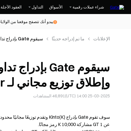
شراء عملات رقمية
الأسواق
التداول
العقود الآجلة
يبدو أنك تتصفح موقعنا من الولاي
الإعلانات
ما تم إدراجه حديثًا
سيقوم Gate بإدراج تداول Kinto(K) Spot أولاً وإطلاق توزيع مجاني لـ HODLer
وإطلاق توزيع مجاني لـ HODLer
25-03-2025 14:00 (UTC)
46,891
المشاهدات
عن 1 GT مشاركة 10,000 K رمز مجانًا.