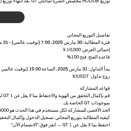
توزيع HODLer مخصص حصريًا لمالكي GT. بعد انتهاء توزيع Kinto(K) ، لن يتم خصم الأموال من المشاركين.
تفاصيل التوزيع المجاني
فترة المطالبة: 30 مارس 2025، 7:00 (توقيت عالمي) - 31 مارس 2025، 11:00 (توقيت عالمي)
إجمالي العرض: 10,000 k
قاعدة الفتح: فتح 100%
يبدأ التداول: 31 مارس 2025، الساعة 15:00 (توقيت عالمي موحد)
زوج تداول: K/USDT
قواعد المشاركة
قم ب
بموجودات GT الخاصة بك.
الحد الأقصى للمشاركة لكل مستخدم في هذا الحدث هو 5000 GT.
احتفظ بما لا يقل عن 1 GT → انقر فوق "الانضمام الآن"