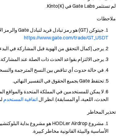
لم تستثمر Gate Labs في Kinto(K).
ملاحظات
جيتوكن (GT) هو رمز تبادل فريد لتبادل Gate والرمز الأصلي لسلسلة Gatechain العامة. احتفظ بـ GT الآن:
https://www.gate.com/trade/GT_USDT
يرجى إكمال التحقق من الهوية قبل المشاركة في البدء
يرجى الالتزام بقواعد الحدث ذات الصلة عند المشاركة
في حالة حدوث أي تناقض بين النسخ المترجمة والنسخة ا
تحتفظ Gate بجميع الحقوق في التفسير النهائي.
لا يمكن للمستخدمين في المملكة المتحدة والمواقع ال
الحدث، اللعبة، أو المسابقة). انظر ال
اتفاقية المستخدم
لم
تحذير المخاطر
مشروع HODLer Airdrop هو مشروع ب
الأساسية والبيئة القانونية مخاطر كبيرة.