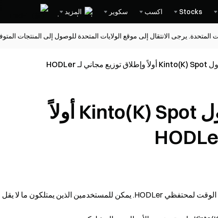
Stocks
اكسب
سكوير
المزيد
ات المتحدة. يرجى الانتقال إلى موقع الولايات المتحدة للوصول إلى المنتجات المت
سيقوم Gate بإدراج تداول Kinto(K) Spot أولاً
سوف تقوم Gate بإدراج Kinto(K) وتقدم توزيعًا مجانيًا محدود الوقت لمحتفظي HODLer. يمكن للمستخدمين الذين يمتلكون ما لا يقل