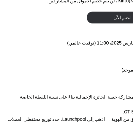
انضم الآن
إكمال التحقق من الهوية والاحتفاظ بما لا يقل عن 1 GT لمشاركة حصة الجائزة الإجمالية بناءً على نسبة اللقطة الخاصة
كيفية المطالبة بتوزيع المجاني: تسجيل الدخول وإكمال التحقق من الهوية → اذهب إلى Launchpool، حدد توزيع محتفظي العملات →