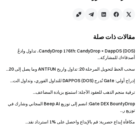
خلال فترة الحدث، المستخدمون الجدد الذين يشاركون لأول مرة
في سوق التوقّعات على Gate ويكملون أي توقّع لمباراة رئيسية في
كأس العالم بحجم تداول لا يقل عن 20 USDT سيحصلون على
مكافأة مستخدم جديد بقيمة 10 USDT. (محدودة لأول 1,000
مقالات ذات صلة
مستخدم جديد مؤهل، حسب أسبقية التسجيل. لا يمكن الجمع بين
هذه المكافأة وميزة 1. يتم توزيع المكافآت أسبوعيًا.)
CandyDrop 176th: CandyDrop × DappOS (DOS)، تداول وادعُ
أصدقاءك للمشاركة...
الميزة 3: جائزة Sunshine، شارك في جائزة بقيمة 5,000
سحب الحظ لتحويل المرحلة 20: تداول واربح ANTFUN وما يصل إلى 20...
USDT
إدراج أولي: Gate تُدرج DAPPOS (DOS) للتداول الفوري، وتداول الت...
خلال فترة الحدث، المستخدمون الذين يصل حجم تداولهم التراكمي
ترقية منجم الذهب للعقود الآجلة: استمتع بزيادة المضاعف...
في توقّعات كأس العالم إلى 500 USDT سيحصلون تلقائيًا على
جائزة Sunshine ويشاركون في جائزة بقيمة 5,000 USDT. بعد
Gate DEX BountyDrop: انضم إلى توزيع Beep AI المجاني وشارك في
انتهاء الحدث، ستقوم المنصة بتوزيع الجوائز بناءً على نسبة حجم
توزيع ر...
التداول التراكمي للمستخدمين المؤهلين في توقّعات كأس العالم.
مكافأة إيداع حصرية: قم بالإيداع واحصل على %1 استرداد نقد...
كلما زاد حجم التداول التراكمي، زادت قيمة المكافأة.