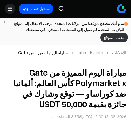
تسجيل حساب جديد
يبدو أنك تتصفح موقعنا من الولايات المتحدة. يرجى الانتقال إلى موقع
الولايات المتحدة للوصول إلى المنتجات المتوفرة في منطقتك.
تبديل الموقع
الإعلانات
Latest Events
مباراة اليوم المميزة من Gate
Polymarket x كأس العالم: ألمانيا ضد
كوراساو — توقع وشارك في جائزة
مباراة اليوم المميزة من Gate
بقيمة 50,000 USDT
Polymarket x كأس العالم: ألمانيا
ضد كوراساو — توقع وشارك في
جائزة بقيمة 50,000 USDT
13-06-2026 12:00 (UTC)
3,758
المشاهدات