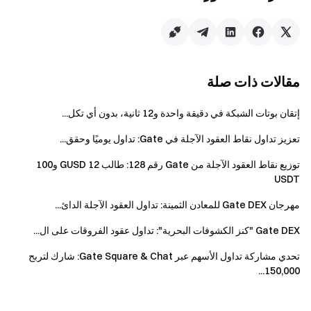
خلال فترة الحدث، المستخدمون الجدد الذين يشاركون لأول مرة
في سوق التوقّعات على Gate ويكملون أي توقّع لمباراة رئيسية في
كأس العالم بحجم تداول لا يقل عن 20 USDT سيحصلون على
مكافأة مستخدم جديد بقيمة 10 USDT. (يقتصر على أول 1,000
مستخدم جديد مؤهل، حسب أسبقية التسجيل. لا يمكن الجمع بين
مقالات ذات صلة
هذه المكافأة وميزة 1. يتم توزيع المكافآت أسبوعيًا.)
إتقان بوتات الشبكة في دقيقة واحدة و12 ثانية، بدون أي تكل...
الميزة 3: جائزة Sunshine، شارك في جائزة بقيمة 5,000
تعزيز تداول نقاط العقود الآجلة في Gate: تداول يوميًا وحقق...
USDT
توزيع نقاط العقود الآجلة من Gate رقم 128: طالب 12 GUSD و100
خلال فترة الحدث، المستخدمون الذين يصل حجم تداولهم التراكمي
USDT
في توقّعات كأس العالم إلى 500 USDT سيحصلون تلقائيًا على
مهرجان Gate DEX للمعادن الثمينة: تداول العقود الآجلة الدائ...
أهلية جائزة Sunshine ويشاركون في جائزة بقيمة 5,000 USDT.
بعد انتهاء الحدث، ستقوم المنصة بتوزيع الجوائز بناءً على نسبة حجم
Gate DEX "كنز الكشوفات البحرية": تداول عقود الفروقات على ال...
التداول التراكمي للمستخدمين المؤهلين في توقّعات كأس العالم.
تحدي مشاركة تداول الأسهم عبر Gate Square & Chat: شارك لتربح
كلما زاد حجم التداول التراكمي، زادت قيمة المكافأة.
150,000...
كيف تشارك في الحدث؟