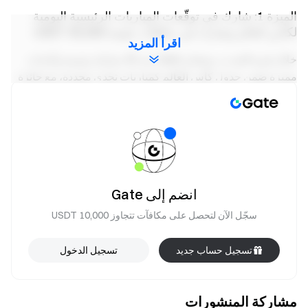
الميزة 1: شارك في توقّعات المباريات الرئيسية اليومية
لكأس العالم وشارك في مكافآت بقيمة 35,000 USDT
اقرأ المزيد
خلال فترة الحدث، ستختار Gate عدد 35 مباراة رئيسية وأحداث
مميزة ضمن جدول كأس العالم كمباريات تحدي محددة، مع جائزة
بقيمة 1,000 USDT لكل مباراة، ليصل مجموع الجوائز إلى 35,000
USDT.
بعد التسجيل في الحدث، المستخدمون الذين يشاركون في توقّع
مباراة ألمانيا ضد كوراساو ويحققون حجم تداول لا يقل عن 50
USDT سيحصلون على مكافأة بقيمة 10 USDT. لا تؤثر نتائج التوقّع
على أهلية الحصول على المكافأة. (يقتصر على أول 100 مستخدم
انضم إلى Gate
يوميًا حسب أسبقية التسجيل. يمكن لكل مستخدم الحصول على
مكافآت إجمالية بحد أقصى 200 USDT. يتم توزيع المكافآت
سجّل الآن لتحصل على مكافآت تتجاوز 10,000 USDT
أسبوعيًا.)
تسجيل حساب جديد
تسجيل الدخول
الميزة 2: امتياز حصري للمستخدمين الجدد، شارك في
مكافآت بقيمة 10,000 USDT
مشاركة المنشورات