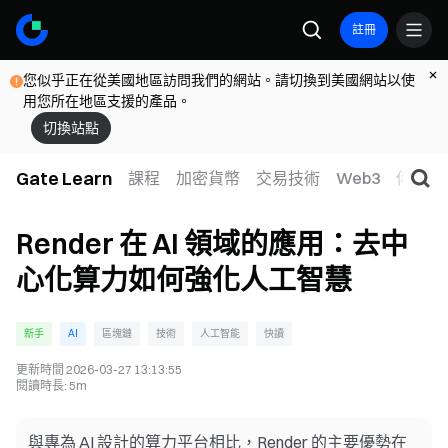
註冊
您似乎正在從美國地區訪問我們的網站。請切換到美國網站以使
用您所在地區支援的產品。
切換站點
Gate Learn
課程
加密貨幣
交易技術
Web3
傳統金
Render 在 AI 領域的應用：去中
心化算力如何強化人工智慧
新手
AI
區塊鏈
技術
人工智能
快讀
更新時間
2026-03-27 13:13:55
閱讀時長
:
5m
與專為 AI 設計的算力平台相比，Render 的主要優勢在