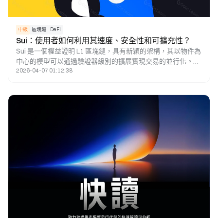
中級
區塊鏈
DeFi
Sui：使用者如何利用其速度、安全性和可擴充性？
Sui 是一個權益證明 L1 區塊鏈，具有新穎的架構，其以物件為
中心的模型可以通過驗證器級別的擴展實現交易的並行化。在
2026-04-07 01:12:38
這篇研究論文中，將介紹Sui區塊鏈的獨特功能，將介紹SUI代
幣的經濟前景，並將解釋投資者如何通過Sui應用程式活動瞭
解哪些dApp正在推動鏈的使用。