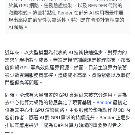
於其 GPU 網路、任務驗證機制，以及 RENDER 代幣的
激勵模式。這些特點使 Render 在部分 AI 應用場景中展
現出高度的適配性與靈活性，特別是在圖形計算相關的
AI 領域。
近年來，以大型模型為代表的 AI 技術快速進步，對算力的
需求呈現指數型成長。無論是模型訓練還是推理部署，都高
度仰賴 GPU 等高效能運算資源。然而，目前主流算力依舊
被少數雲端服務商掌控，造成成本高昂、資源緊張以及取得
門檻偏高等問題。
同時，全球有大量閒置的 GPU 資源尚未被充分運用，這為
去中心化算力網路的發展奠定了現實基礎。
Render
最初定
位為去中心化 GPU 渲染網路，主要服務於影視製作與 3D 內
容創作者。隨著 AI 對 GPU 需求的持續提升，Render 正逐步
拓展其應用邊界，成為 DePIN 算力領域的重要參與者之
一。