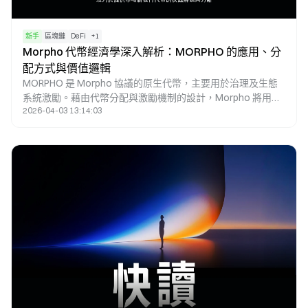
新手
區塊鏈
DeFi
+
1
Morpho 代幣經濟學深入解析：MORPHO 的應用、分
配方式與價值邏輯
MORPHO 是 Morpho 協議的原生代幣，主要用於治理及生態
系統激勵。藉由代幣分配與激勵機制的設計，Morpho 將用戶
2026-04-03 13:14:03
行為、協議發展與治理權利緊密結合，進而在去中心化借貸體
系中建立長期價值邏輯。