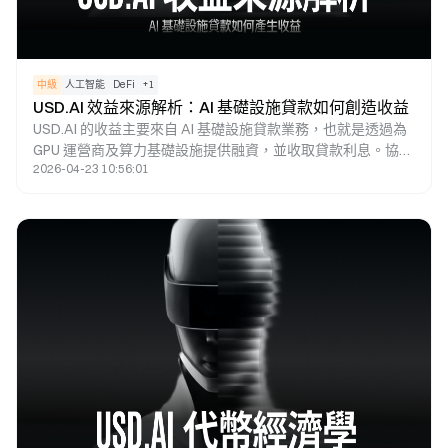
中級
人工智能
DeFi
+
1
USD.AI 效益來源解析：AI 基礎設施貸款如何創造收益
USD.AI 的收益主要來自 AI 基礎設施貸款業務，也就是透過為
GPU 運營商及算力基礎設施提供融資，並收取貸款利息。協議
2026-04-23 10:56:01
會將這些收益分配給收益型資產 sUSDai 的持有者，並透過
CHIP 治理代幣來管理利率與風險參數，進而構建一套以 AI 算
力融資為核心的鏈上收益體系。這種模式能夠讓現實世界 AI
基礎設施的收益轉化為 DeFi 生態中的可持續收益來源。