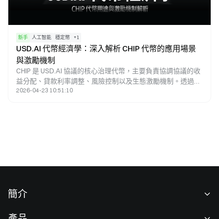
新手
人工智能
穩定幣
+
1
USD.AI 代幣經濟學：深入解析 CHIP 代幣的應用場景
與激勵機制
CHIP 是 USD.AI 協議的核心治理代幣，主要負責協調協議的收
益分配、貸款利率調整、風險控制以及生態激勵機制。透過
2026-04-23 10:51:10
CHIP，USD.AI 將 AI 基礎設施的融資效益與協議治理深度結
合，讓代幣持有者能夠參與協議參數決策，並共享協議價值的
增長，從而構建出以治理為核心驅動的長期激勵體系。
簡介
關於我們
產品