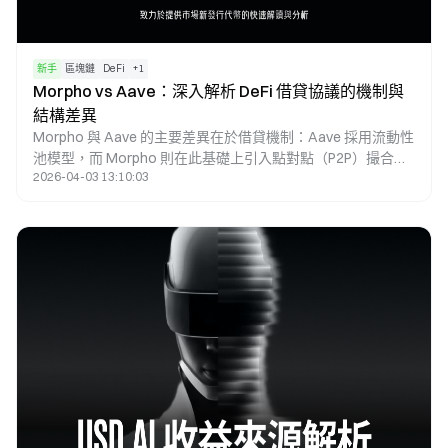
新手
區塊鏈
DeFi
+
1
Morpho vs Aave：深入解析 DeFi 借貸協議的機制與
結構差異
Morpho 與 Aave 的主要差異在於借貸機制：Aave 採用流動性
池模型，而 Morpho 則在此基礎上引入點對點（P2P）撮合機
2026-04-03 13:10:03
制，使其能於相同市場中實現更優化的利率匹配。Aave 作為
原生借貸協議，提供基礎流動性與穩定利率；而 Morpho 則屬
於優化層，透過縮小存貸利差以提升資本效率。因此，兩者的
本質區分在於「基礎設施」與「效率優化工具」。