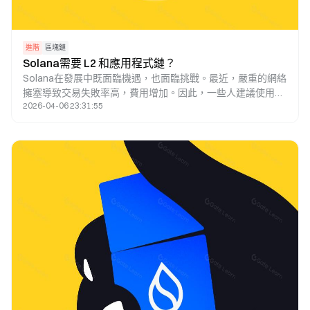
進階
區塊鏈
Solana需要 L2 和應用程式鏈？
Solana在發展中既面臨機遇，也面臨挑戰。最近，嚴重的網絡
擁塞導致交易失敗率高，費用增加。因此，一些人建議使用
2026-04-06 23:31:55
Layer 2和應用鏈技術來解決這個問題。本文探討了該策略的可
行性。