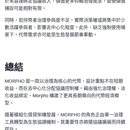
於未直接綁定協議收入，價值更多仰賴治理需求，致使價值
捕捉可能相對有限。
同時，若持幣者治理參與度不足，實際決策權或將集中於少
數活躍參與者，影響去中心化程度。此外，缺乏強制使用場
景下，代幣需求亦可能受生態發展節奏牽動。
總結
MORPHO 是一款以治理為核心的代幣，設計重點不在短期
收益，而在去中心化分配協議控制權。藉由強化治理權、淡
化收益綁定，Morpho 構建了更具長期導向的代幣經濟模
型。
隨著模組化借貸架構發展，MORPHO 的角色正由單一治理
工具轉型為生態協調機制，其重要性亦將隨協議擴展而持續
提升。