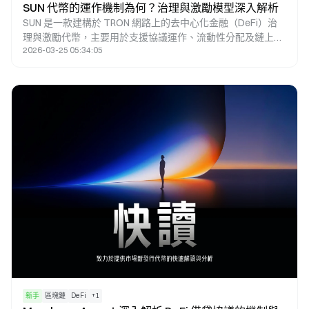
SUN 代幣的運作機制為何？治理與激勵模型深入解析
SUN 是一款建構於 TRON 網路上的去中心化金融（DeFi）治
理與激勵代幣，主要用於支援協議運作、流動性分配及鏈上治
2026-03-25 05:34:05
理。在以 TRON 為核心的 DeFi 生態體系中，SUN 涵蓋交易、
流動性與治理等多個環節，設計目標為透過統一的代幣機制，
將各類參與行為整合為一個可持續運作的系統。
新手
區塊鏈
DeFi
+
1