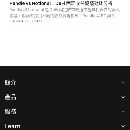
Pendle vs Notional：DeFi 固定收益協議對比分析
Pendle 和 Notional 是 DeFi 固定收益賽道中極具代表性的兩大
協議，但兩者採用不同的收益實現模式。Pendle 以 PT 與 YT
2026-04-21 07:34:06
收益拆分機制，為用戶帶來固定收益及收益交易功能；
Notional 則透過固定利率借貸市場，協助用戶鎖定借貸利率。
相較之下，Pendle 更適合進行收益資產管理與利率交易，
Notional 則聚焦於固定利率借貸應用場景。兩者共同推動
DeFi 固定收益市場的成長，但在產品架構、流動性設計及目標
用戶層面各具特色。
簡介
關於我們
產品
職業機會
C2C
服務
新聞中心
閃兑與大宗交易
VIP 權益
F1 紅牛車隊官方贊助商
Learn
現貨交易