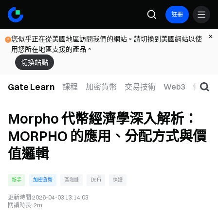
註冊
您似乎正在從美國地區訪問我們的網站。請切換到美國網站以使
用您所在地區支援的產品。
切換站點
Gate Learn
課程
加密貨幣
交易技術
Web3
傳統金
Morpho 代幣經濟學深入解析：
MORPHO 的應用、分配方式與價
值邏輯
新手
加密貨幣
區塊鏈
DeFi
快讀
更新時間
2026-04-03 13:14:03
閱讀時長
:
2m