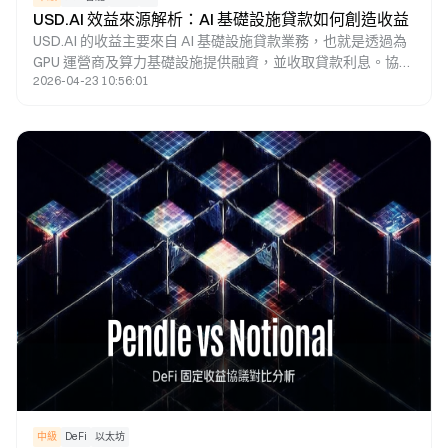
USD.AI 效益來源解析：AI 基礎設施貸款如何創造收益
USD.AI 的收益主要來自 AI 基礎設施貸款業務，也就是透過為
GPU 運營商及算力基礎設施提供融資，並收取貸款利息。協議
2026-04-23 10:56:01
會將這些收益分配給收益型資產 sUSDai 的持有者，並透過
CHIP 治理代幣來管理利率與風險參數，進而構建一套以 AI 算
力融資為核心的鏈上收益體系。這種模式能夠讓現實世界 AI
基礎設施的收益轉化為 DeFi 生態中的可持續收益來源。
中級
DeFi
以太坊