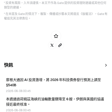
* 投資有風險，入市須謹慎。本文不作為 Gate 提供的投資理財建議或其他任何
類型的建議。
* 在未提及 Gate 的情況下，複製、傳播或抄襲本文將違反《版權法》，Gate 有
權追究其法律責任。
快訊
摩根大通因 AI 投資激增，將 2026 年科技債券發行預測上調至
$540B
2026-08-08 00:45
本週通過荷姆茲海峽的油輪數量驟降至 6 艘，伊朗與美國的協議
接近最終核准。
2026-08-08 00:45