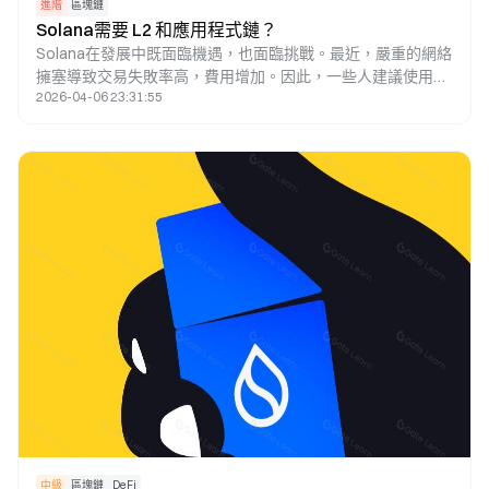
進階
區塊鏈
Solana需要 L2 和應用程式鏈？
Solana在發展中既面臨機遇，也面臨挑戰。最近，嚴重的網絡
擁塞導致交易失敗率高，費用增加。因此，一些人建議使用
2026-04-06 23:31:55
Layer 2和應用鏈技術來解決這個問題。本文探討了該策略的可
行性。
中級
區塊鏈
DeFi