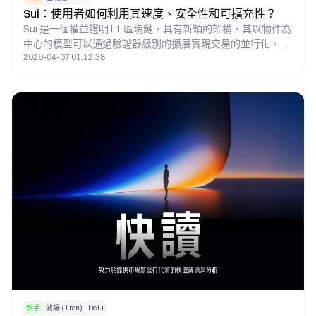
Sui：使用者如何利用其速度、安全性和可擴充性？
Sui 是一個權益證明 L1 區塊鏈，具有新穎的架構，其以物件為
中心的模型可以通過驗證器級別的擴展實現交易的並行化。在
2026-04-07 01:12:38
這篇研究論文中，將介紹Sui區塊鏈的獨特功能，將介紹SUI代
幣的經濟前景，並將解釋投資者如何通過Sui應用程式活動瞭
解哪些dApp正在推動鏈的使用。
新手
波場 (Tron)
DeFi