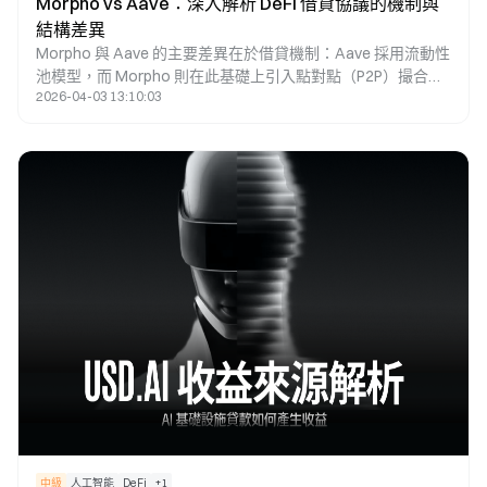
Morpho vs Aave：深入解析 DeFi 借貸協議的機制與
結構差異
Morpho 與 Aave 的主要差異在於借貸機制：Aave 採用流動性
池模型，而 Morpho 則在此基礎上引入點對點（P2P）撮合機
2026-04-03 13:10:03
制，使其能於相同市場中實現更優化的利率匹配。Aave 作為
原生借貸協議，提供基礎流動性與穩定利率；而 Morpho 則屬
於優化層，透過縮小存貸利差以提升資本效率。因此，兩者的
本質區分在於「基礎設施」與「效率優化工具」。
中級
人工智能
DeFi
+
1