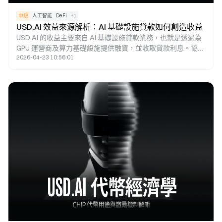
中級
人工智能
DeFi
+
1
USD.AI 效益來源解析：AI 基礎設施貸款如何創造收益
USD.AI 的收益主要來自 AI 基礎設施貸款業務，也就是透過為
GPU 運營商及算力基礎設施提供融資，並收取貸款利息。協議
2026-04-23 10:56:01
會將這些收益分配給收益型資產 sUSDai 的持有者，並透過
CHIP 治理代幣來管理利率與風險參數，進而構建一套以 AI 算
力融資為核心的鏈上收益體系。這種模式能夠讓現實世界 AI
基礎設施的收益轉化為 DeFi 生態中的可持續收益來源。