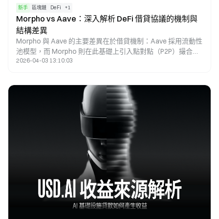
新手
區塊鏈
DeFi
+
1
Morpho vs Aave：深入解析 DeFi 借貸協議的機制與
結構差異
Morpho 與 Aave 的主要差異在於借貸機制：Aave 採用流動性
池模型，而 Morpho 則在此基礎上引入點對點（P2P）撮合機
2026-04-03 13:10:03
制，使其能於相同市場中實現更優化的利率匹配。Aave 作為
原生借貸協議，提供基礎流動性與穩定利率；而 Morpho 則屬
於優化層，透過縮小存貸利差以提升資本效率。因此，兩者的
本質區分在於「基礎設施」與「效率優化工具」。