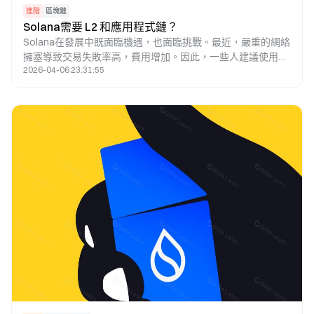
進階
區塊鏈
Solana需要 L2 和應用程式鏈？
Solana在發展中既面臨機遇，也面臨挑戰。最近，嚴重的網絡
擁塞導致交易失敗率高，費用增加。因此，一些人建議使用
2026-04-06 23:31:55
Layer 2和應用鏈技術來解決這個問題。本文探討了該策略的可
行性。