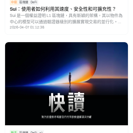
中級
區塊鏈
DeFi
Sui：使用者如何利用其速度、安全性和可擴充性？
Sui 是一個權益證明 L1 區塊鏈，具有新穎的架構，其以物件為
中心的模型可以通過驗證器級別的擴展實現交易的並行化。在
2026-04-07 01:12:38
這篇研究論文中，將介紹Sui區塊鏈的獨特功能，將介紹SUI代
幣的經濟前景，並將解釋投資者如何通過Sui應用程式活動瞭
解哪些dApp正在推動鏈的使用。
新手
區塊鏈
DeFi
+
1