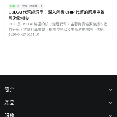
新手
人工智能
穩定幣
+
1
USD.AI 代幣經濟學：深入解析 CHIP 代幣的應用場景
與激勵機制
CHIP 是 USD.AI 協議的核心治理代幣，主要負責協調協議的收
益分配、貸款利率調整、風險控制以及生態激勵機制。透過
2026-04-23 10:51:10
CHIP，USD.AI 將 AI 基礎設施的融資效益與協議治理深度結
合，讓代幣持有者能夠參與協議參數決策，並共享協議價值的
增長，從而構建出以治理為核心驅動的長期激勵體系。
簡介
關於我們
產品
職業機會
C2C
服務
新聞中心