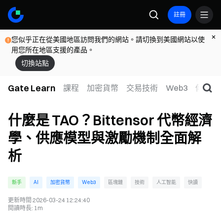
註冊
您似乎正在從美國地區訪問我們的網站。請切換到美國網站以使
用您所在地區支援的產品。
切換站點
Gate Learn
課程
加密貨幣
交易技術
Web3
傳統金
什麼是 TAO？Bittensor 代幣經濟
學、供應模型與激勵機制全面解
析
新手
AI
加密貨幣
Web3
區塊鏈
技術
人工智能
快讀
更新時間
2026-03-24 12:24:40
閱讀時長
:
1m