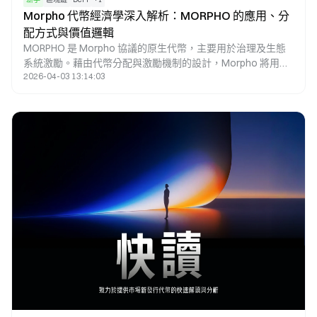
Morpho 代幣經濟學深入解析：MORPHO 的應用、分
配方式與價值邏輯
MORPHO 是 Morpho 協議的原生代幣，主要用於治理及生態
系統激勵。藉由代幣分配與激勵機制的設計，Morpho 將用戶
2026-04-03 13:14:03
行為、協議發展與治理權利緊密結合，進而在去中心化借貸體
系中建立長期價值邏輯。