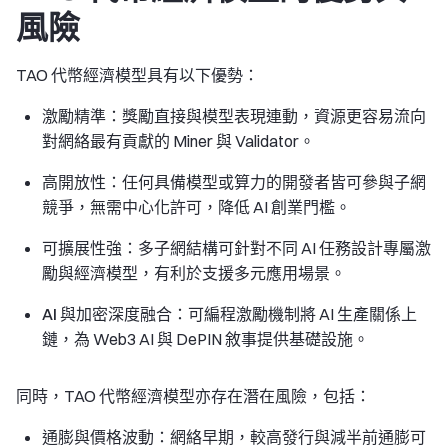
風險
TAO 代幣經濟模型具有以下優勢：
激勵精準
：獎勵直接與模型表現連動，資源更容易流向
對網絡最有貢獻的 Miner 與 Validator。
高開放性
：任何具備模型或算力的開發者皆可參與子網
競爭，無需中心化許可，降低 AI 創業門檻。
可擴展性強
：多子網結構可針對不同 AI 任務設計專屬激
勵與經濟模型，有利於支援多元應用場景。
AI 與加密深度融合
：可編程激勵機制將 AI 生產關係上
鏈，為 Web3 AI 與 DePIN 敘事提供基礎設施。
同時，TAO 代幣經濟模型亦存在潛在風險，包括：
通膨與價格波動
：網絡早期，較高發行與減半前通膨可