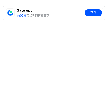
Gate App
下載
4500萬
交易者的信賴首選
簡介
關於我們
產品
職業機會
C2C
服務
新聞中心
閃兑與大宗交易
VIP 權益
F1 紅牛車隊官方贊助商
Learn
現貨交易
機構服務
用戶協議
學院
槓桿交易