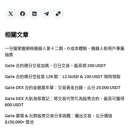
格波動，請在充分瞭解相關風險後謹慎參與。
嚴禁批量註冊小號，惡意刷量、自買自賣、相互對敲
等作弊行為。
如果翻譯版本與英文原文有任何差異，以英文版本為
相關文章
準。
一分鐘掌握網格機器人第十二期，0 成本體驗，機器人新用戶專屬
Gate 對本活動或事件的最終解釋權具有唯一的裁量
抽獎
權，並有權在無事先通知的情況下修改相關條款或取消
活動。
Gate 合約積分交易加碼，日日交易，最高領 200 USDT
本活動與 Apple Inc. 無關。
Gate 合約積分空投第 128 期：12 GUSD & 100 USDT 限時領取
英國以及其他受限地區的使用者無法使用全部或部分
Gate DEX 合約金銀嘉年華：交易黃金白銀，瓜分 20,000 USDT
服務（包括參與本活動、遊戲或競賽），有關受限地區
Gate DEX 大航海尋寶記：將交易代幣化為股票合約，最高可獲得
的詳細資訊請閱讀
用戶協議
。請注意我們無意向此類受
600 USDT
限地區的客戶進行招攬或行銷。
Gate 廣場 & 社群股票交易分享挑戰：曬出交易，瓜分價值
$150,000+ 獎池
Gate 團隊