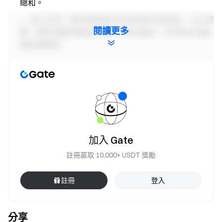
總和。
核心作用：積分將直接決定您參與代幣空投、TGE 認
閱讀更多
購、限時活動等權益的資格，積分越高，可參與的活動
權益越豐富。
餘額統計範圍：每日對您合約帳戶中的 USDT 和
BTC 餘額（按美元價值計算）進行快照，若您的帳戶模
式是統一帳戶模式（單幣種保證金模式、跨幣種保證金
模式、組合保證金模式）會取您統一帳戶下現貨帳戶內
USDT 和 BTC 餘額進行快照計算資產價值。根據所屬區
間發放固定積分。
加入 Gate
注意事項
註冊贏取 10,000+ USDT 獎勵
所有參與者必須通過身分認證後才能領取獎勵。
註冊
登入
合約交易量統計範圍不包含跟單與機器人交易量。
合約積分空投的現金 Token 獎勵為獨立發放，與平台
分享
無關，僅用於獎勵分配。該專案可能存在一定風險與價