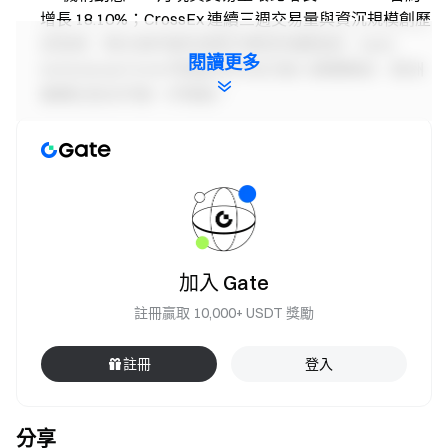
增長 18.10%；CrossEx 連續三週交易量與資沉規模創歷
史新高，跨交易所套利與對沖需求持續增長。Gate
閱讀更多
Institutional Circle 阿姆斯特丹站已進入籌備階段，歐洲
機構生態合作進一步推進。
本週展望：
重點關注 4 月 CPI、PPI 數據，以及
APT、STRK、ARB 等代幣解鎖對市場流動性的潛在影
響。
探索詳情
→
Gate 機構週報：BTC 擠空行情放緩，Aave 資
金利率回歸理性（2026 年 5 月 4 日— 5 月 10 日）
加入 Gate
Gate 研究院
是一個全面的區塊鏈和加密貨幣研究平台，為
讀者提供深度內容，包括技術分析、熱點洞察、市場回顧、
註冊贏取 10,000+ USDT 獎勵
行業研究、趨勢預測和宏觀經濟政策分析。
註冊
登入
免責聲明
加密貨幣市場投資涉及高風險，建議用戶在做出任何投資決
分享