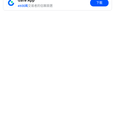
Gate App
下載
4500萬
交易者的信賴首選
簡介
關於我們
產品
職業機會
C2C
服務
新聞中心
閃兑與大宗交易
VIP 權益
F1 紅牛車隊官方贊助商
Learn
現貨交易
機構服務
用戶協議
學院
槓桿交易
建議反饋
風險警示
Gate 快訊
理財中心