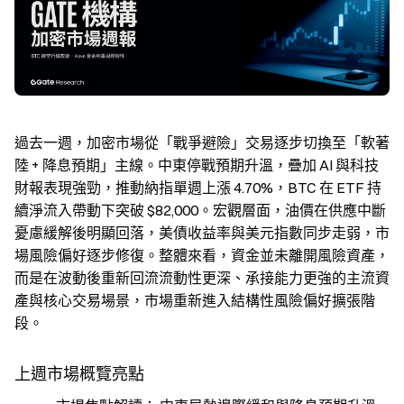
過去一週，加密市場從「戰爭避險」交易逐步切換至「軟著
陸 + 降息預期」主線。中東停戰預期升溫，疊加 AI 與科技
財報表現強勁，推動納指單週上漲 4.70%，BTC 在 ETF 持
續淨流入帶動下突破 $82,000。宏觀層面，油價在供應中斷
憂慮緩解後明顯回落，美債收益率與美元指數同步走弱，市
場風險偏好逐步修復。整體來看，資金並未離開風險資產，
而是在波動後重新回流流動性更深、承接能力更強的主流資
產與核心交易場景，市場重新進入結構性風險偏好擴張階
段。
上週市場概覽亮點