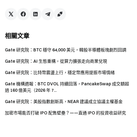
定之前進行獨立研究並充分瞭解所購買資產和產品的性質。
Gate
不對此類投資決策造成的任何損失或損害承擔責任。
Gate 團隊
相關文章
2026 年 5 月 13 日
Gate 研究院：BTC 穩守 64,000 美元，韓股半導體板塊劇烈回調
Gate 研究院：AI 生態重構，從算力擴張走向商業兌現
加密貨幣之門
Gate 研究院：比特幣震盪上行，穩定幣應用提振市場情緒
安全、快捷、輕鬆交易超過 4,900 種加密貨幣
立即行動
Gate 機構週報：BTC DVOL 持續回落，PancakeSwap 成交額超
註冊帳戶
，最高可領 $10,000 迎新獎勵
過 160 億美元（2026 年 7...
邀請他人註冊
，可獲 40% 佣金
Gate 研究院：美股指數創新高，NEAR 建議成立協議主權基金
關注官方頻道
訪問 Gate 官網
加密市場能否打破 IPO 配售壁壘？——直通 IPO 的投資收益研究
下載 Gate App | 電腦端
關注 X (Twitter)
，獲取最新福利
加入 Telegram 社群
，討論熱點話題