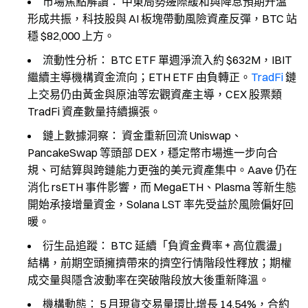
市場焦點解讀：
中東局勢邊際緩和與降息預期升溫
形成共振，科技股與 AI 板塊帶動風險資產反彈，BTC 站
穩 $82,000 上方。
流動性分析：
BTC ETF 單週淨流入約 $632M，IBIT
繼續主導機構資金流向；ETH ETF 由負轉正。
TradFi
鏈
上交易仍由黃金與原油等宏觀資產主導，CEX 股票類
TradFi 資產數量持續擴張。
鏈上數據洞察：
資金重新回流 Uniswap、
PancakeSwap 等頭部 DEX，穩定幣市場進一步向合
規、可結算與跨鏈能力更強的美元資產集中。Aave 仍在
消化 rsETH 事件影響，而 MegaETH、Plasma 等新生態
開始承接增量資金，Solana LST 率先受益於風險偏好回
暖。
衍生品追蹤：
BTC 延續「負資金費率 + 高位震盪」
結構，前期空頭擁擠帶來的擠空行情階段性釋放；期權
成交量與隱含波動率在突破階段放大後重新降溫。
機構動態：
5 月現貨交易量環比增長 14.54%，合約