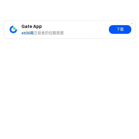
Gate App
下載
4500萬
交易者的信賴首選
簡介
關於我們
產品
職業機會
C2C
服務
新聞中心
閃兑與大宗交易
VIP 權益
F1 紅牛車隊官方贊助商