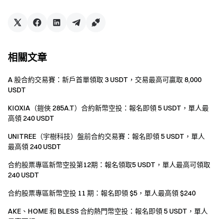
英國以及其他受限地區的使用者無法使用全部或部分
服務（包括參與本活動、遊戲或競賽），有關受限地區
的詳細資訊請閱讀
用戶協議
。
風險提示：虛擬幣交易受市場，政策等多方面因素影
相關文章
響，漲跌難以預測，請務必注意市場風險，謹慎交易。
更多合約資訊，請參考
合約操作指南
。
A 股合約交易賽：新戶首單領取 3 USDT，交易最高可贏取 8,000
USDT
KIOXIA（鎧俠 285A.T）合約新幣空投：報名即領 5 USDT，單人最
Gate 團隊
高領 240 USDT
2026 年 4 月 21 日
UNITREE（宇樹科技）盤前合約交易賽：報名即領 5 USDT，單人
最高領 240 USDT
合約股票專區新幣空投第12期：報名領取5 USDT，單人最高可領取
加密貨幣之門
240 USDT
安全、快捷、輕鬆交易超過 4,900 種加密貨幣
立即行動
合約股票專區新幣空投 11 期：報名即領 $5，單人最高領 $240
註冊帳戶
，最高可領 $10,000 迎新獎勵
AKE、HOME 和 BLESS 合約熱門幣空投：報名即領 5 USDT，單人
邀請他人註冊
，可獲 40% 佣金