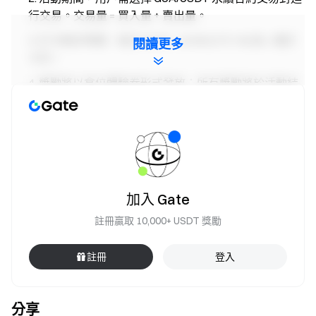
行交易。交易量 = 買入量 + 賣出量。
打卡統計時間：每日 00:00 - 23:59 (UTC+8) 為 1 個打
閱讀更多
卡日。
獎勵將以倉位體驗券形式發放；所有獎勵將於活動結
束後 14 個工作日內發放至用戶帳戶。
用戶同時參加 Gate 其他同類型活動，僅獲得一項活動
的獎勵。
嚴禁批量註冊小號，惡意刷量、自買自賣、相互對敲
等作弊行為，同一認證用戶的多個帳號將視為同一帳
加入 Gate
號。子帳戶不可參與活動。
註冊贏取 10,000+ USDT 獎勵
做市商、企業、機構、代理商帳戶不可參與本次活
動。
註冊
登入
如翻譯版本與英文版本有任何差異，以英文版本為
主。
分享
Gate 對本次活動有最終解釋權。