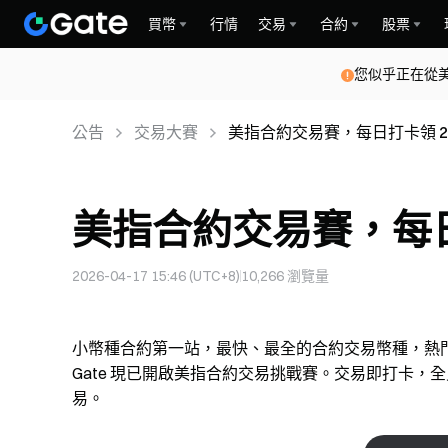
買幣
行情
交易
合約
股票
您似乎正在從
公告
交易大賽
美指合約交易賽，每日打卡領 290
美指合約交易賽，每日打
2026-04-17 15:46 (UTC+8)
10,266
瀏覽量
小幣種合約第一站，最快、最全的合約交易幣種，熱
Gate 現已開啟美指合約交易挑戰賽。交易即打卡，全員
易。