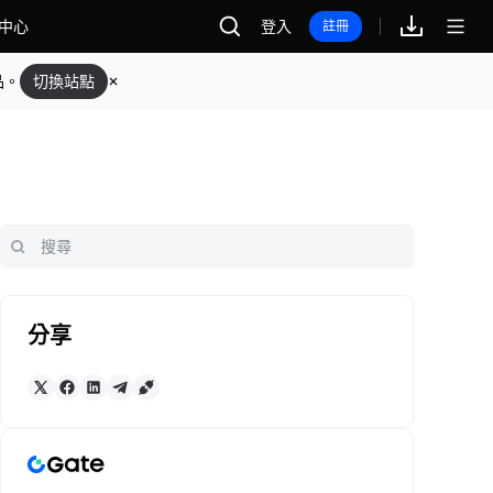
中心
登入
註冊
品。
切換站點
分享