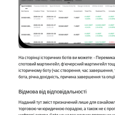
На сторінці історичних ботів ви можете: - Перемика
спотовий мартингейл, ф’ючерсний мартингейл тощ
історичному боту (час створення, час завершення, т
бота, річна дохідність, причина завершення та опці
Відмова від відповідальності
Наданий тут зміст призначений лише для ознайомлен
торговою чи юридичною порадою, а також не є проп