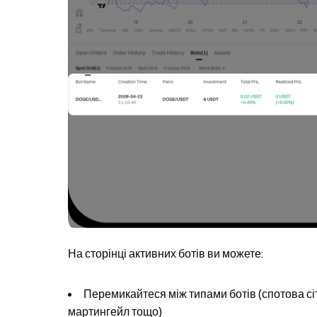
На сторінці активних ботів ви можете:
Перемикайтеся між типами ботів (спотова сі
мартингейл тощо)