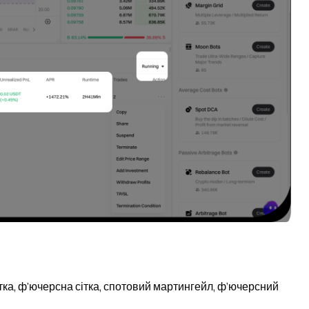
тка, ф’ючерсна сітка, спотовий мартингейл, ф’ючерсний