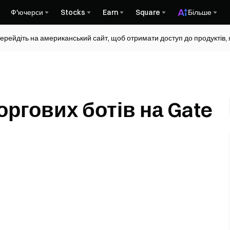
Ф'ючерси
Stocks
Earn
Square
Більше
ерейдіть на американський сайт, щоб отримати доступ до продуктів, я
оргових ботів на Gate