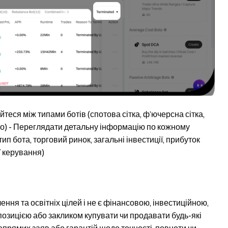
йтеся між типами ботів (спотова сітка, ф’ючерсна сітка,
о) - Переглядати детальну інформацію по кожному
ип бота, торговий ринок, загальні інвестиції, прибуток
ї керування)
ня та освітніх цілей і не є фінансовою, інвестиційною,
озицією або закликом купувати чи продавати будь-які