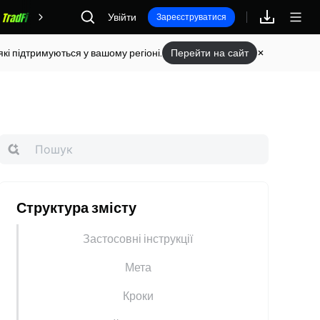
Увійти
Винагороди
Зареєструватися
кі підтримуються у вашому регіоні.
Перейти на сайт
Структура змісту
Застосовні інструкції
Мета
Кроки