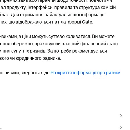
епрямих заяв або гарантій щодо точності, повноти чи
нал продукту, інтерфейси, правила та структура комісій
 час. Для отримання найактуальнішої інформації
них, що відображаються на платформі Gate.
ризиками, а ціни можуть суттєво коливатися. Ви можете
ішення обережно, враховуючи власний фінансовий стан і
міння супутніх ризиків. За потреби рекомендується
вого чи юридичного радника.
і ризики, зверніться до
Розкриття інформації про ризики
.