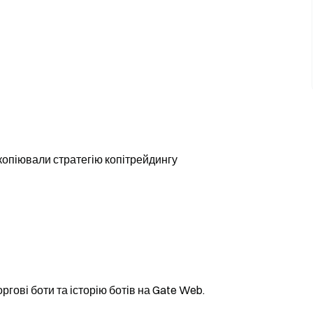
копіювали стратегію копітрейдингу
гові боти та історію ботів на Gate Web.