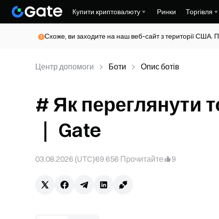
Купити криптовалюту
Ринки
Торгівля
Схоже, ви заходите на наш веб-сайт з території США. П
Центр допомоги
Боти
Опис ботів
# Як переглянути т
｜ Gate
03.08.2026 (UTC)
69 656
Прочитайте
9