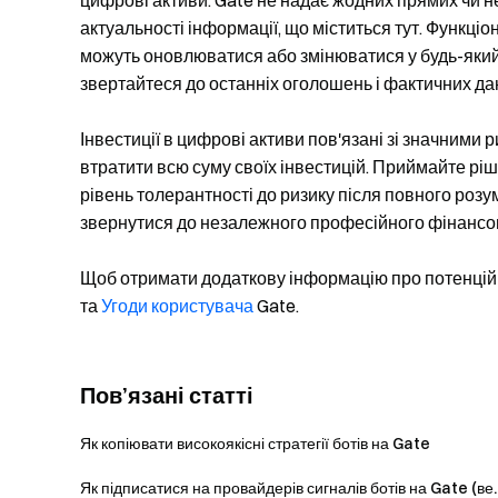
цифрові активи. Gate не надає жодних прямих чи н
актуальності інформації, що міститься тут. Функціо
можуть оновлюватися або змінюватися у будь-який
звертайтеся до останніх оголошень і фактичних да
Інвестиції в цифрові активи пов'язані зі значними 
втратити всю суму своїх інвестицій. Приймайте р
рівень толерантності до ризику після повного розу
звернутися до незалежного професійного фінансо
Щоб отримати додаткову інформацію про потенційн
та
Угоди користувача
Gate.
Пов’язані статті
Як копіювати високоякісні стратегії ботів на Gate
Як підписатися на провайдерів сигналів ботів на Gate (ве..