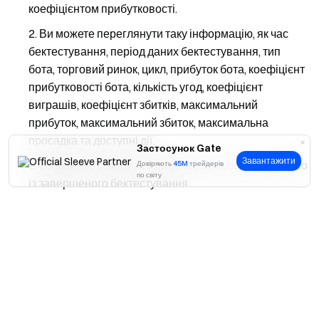
коефіцієнтом прибутковості.
Ви можете переглянути таку інформацію, як час
бектестування, період даних бектестування, тип
бота, торговий ринок, цикл, прибуток бота, коефіцієнт
прибутковості бота, кількість угод, коефіцієнт
виграшів, коефіцієнт збитків, максимальний
прибуток, максимальний збиток, максимальна
просадка та доступні дії.
Застосунок Gate
Завантажити
Ви можете створити торгового бота безпосередньо
Довіряють
45M
трейдерів
по світу
із завершеного бектестування.
Ви можете видалити записи бектестування.
Так
Ні
Gate залишає за собою всі права на остаточну
інтерпретацію цього продукту.
Відмова від відповідальності