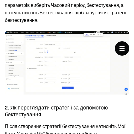
параметрів
виберіть
Часовий період бектестування
, а
потім натисніть
Бектестування
, щоб запустити стратегії
бектестування.
2. Як переглядати стратегії за допомогою
бектестування
Після створення стратегії бектестування натисніть
Мої
боти
. У розділі
Мої бектестування
виберіть