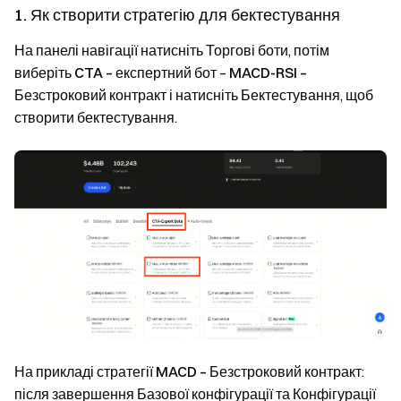
1. Як створити стратегію для бектестування
На панелі навігації натисніть
Торгові боти
, потім
виберіть
CTA – експертний бот
–
MACD-RSI –
Безстроковий контракт
і натисніть
Бектестування
, щоб
створити бектестування.
На прикладі стратегії
MACD – Безстроковий контракт
:
після завершення
Базової конфігурації
та
Конфігурації