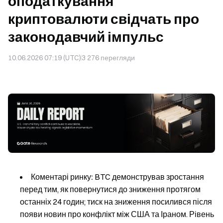
оподаткування
криптовалюти свідчать про
законодавчий імпульс
10.06.2026 07:19 (UTC)
3 276
перегляди
Коментарі ринку:
BTC демонстрував зростання
перед тим, як повернутися до зниження протягом
останніх 24 годин; тиск на зниження посилився після
появи новин про конфлікт між США та Іраном. Рівень