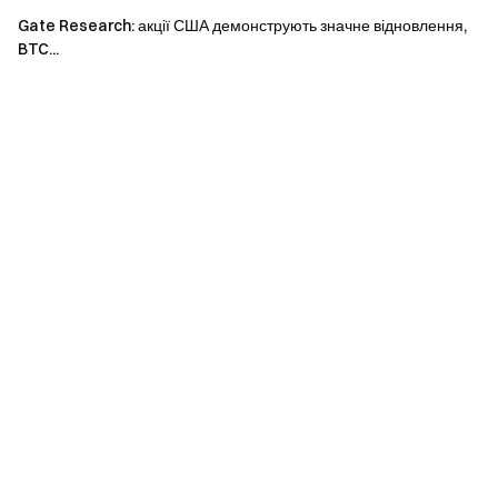
будь-які збитки чи шкоду, що виникають у результаті
Gate Research: акції США демонструють значне відновлення,
таких рішень.
BTC...
Команда Gate
10 червня 2026 р.
Ворота до криптовалют
Торгуйте понад 4,900 криптовалют безпечно, швидко та
легко
Почніть діяти зараз
Зареєструйтесь
та отримайте до $10,000 у вигляді
привітальних винагород
Запрошуйте друзів
і отримуйте 40% комісії
Залишайтеся на зв'язку
Відвідайте офіційний сайт Gate
Завантажте додаток Gate | Десктоп версію