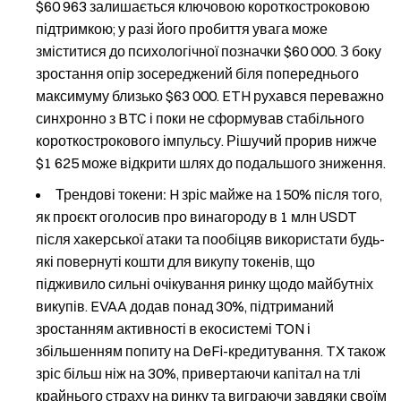
$60 963 залишається ключовою короткостроковою
підтримкою; у разі його пробиття увага може
зміститися до психологічної позначки $60 000. З боку
зростання опір зосереджений біля попереднього
максимуму близько $63 000. ETH рухався переважно
синхронно з BTC і поки не сформував стабільного
короткострокового імпульсу. Рішучий прорив нижче
$1 625 може відкрити шлях до подальшого зниження.
Трендові токени:
H зріс майже на 150% після того,
як проєкт оголосив про винагороду в 1 млн USDT
після хакерської атаки та пообіцяв використати будь-
які повернуті кошти для викупу токенів, що
підживило сильні очікування ринку щодо майбутніх
викупів. EVAA додав понад 30%, підтриманий
зростанням активності в екосистемі TON і
збільшенням попиту на DeFi-кредитування. TX також
зріс більш ніж на 30%, привертаючи капітал на тлі
крайнього страху на ринку та виграючи завдяки своїм