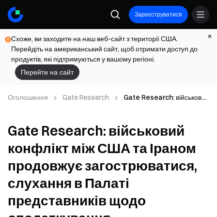
Зареєструватися
Схоже, ви заходите на наш веб-сайт з території США.
Перейдіть на американський сайт, щоб отримати доступ до
продуктів, які підтримуються у вашому регіоні.
Перейти на сайт
Оголошення
Gate Research
Gate Research: військовий
конфлікт між США та
Іраном продовжує
Gate Research: військовий
загострюватися, слухання
в Палаті представників
конфлікт між США та Іраном
щодо оподаткування
криптовалюти свідчать про
продовжує загострюватися,
законодавчий імпульс
слухання в Палаті
представників щодо