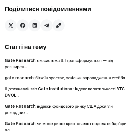
загострюватися, слухання щодо оподаткування
Поділитися повідомленнями
криптовалюти в Палаті представників сигналізують про
законодавчий імпульс
Gate Research
— це комплексна платформа для
досліджень блокчейну та криптовалюти, яка надає
Статті на тему
глибокий контент для читачів, включаючи технічний
аналіз, інсайти ринку, галузеві дослідження,
Gate Research: екосистема ШІ трансформується — від
прогнозування трендів і аналіз макроекономічної
розширен...
політики.
gate research: біткоїн зростає, оскільки впровадження стейбл...
Застереження
Щотижневий звіт Gate Institutional: індекс волатильності BTC
DVOL...
Інвестування в ринки криптовалют пов’язане з високим
Gate Research: індекси фондового ринку США досягли
ризиком. Користувачам рекомендується проводити
рекордних...
власні дослідження та повністю розуміти характер
активів і продуктів перед прийняттям будь-яких
Gate Research: чи може ринок криптовалют подолати бар’єри
інвестиційних рішень.
Gate
не несе відповідальності за
ал...