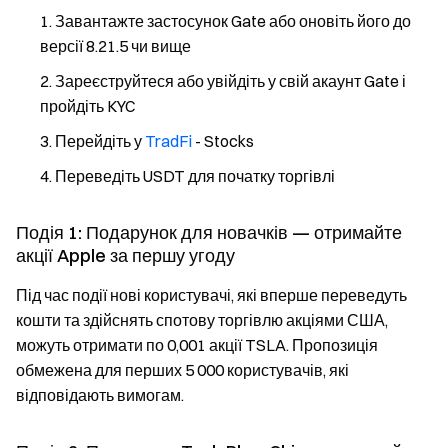
Завантажте застосунок Gate або оновіть його до
версії 8.21.5 чи вище
Зареєструйтеся або увійдіть у свій акаунт Gate і
пройдіть KYC
Перейдіть у
TradFi
- Stocks
Переведіть USDT для початку торгівлі
Подія 1: Подарунок для новачків — отримайте
акції Apple за першу угоду
Під час події нові користувачі, які вперше переведуть
кошти та здійснять спотову торгівлю акціями США,
можуть отримати по 0,001 акції TSLA. Пропозиція
обмежена для перших 5 000 користувачів, які
відповідають вимогам.