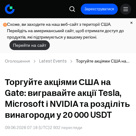
Зареєструватися
Схоже, ви заходите на наш веб-сайт з території США.
Перейдіть на американський сайт, щоб отримати доступ до
продуктів, які підтримуються у вашому регіоні.
Перейти на сайт
Оголошення
Latest Events
Торгуйте акціями США на
Gate: вигравайте акції
Tesla, Microsoft і NVIDIA
Торгуйте акціями США на
та розділіть винагороди у 20
000 USDT
Gate: вигравайте акції Tesla,
Microsoft і NVIDIA та розділіть
винагороди у 20 000 USDT
09.06.2026 07:18 (UTC)
2 932
перегляди