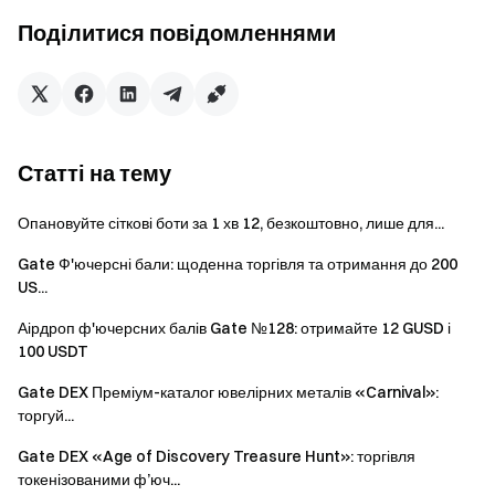
доларів США, отримають право потрапити до Wealth
Поділитися повідомленнями
Rankings. Фінальний рейтинг визначається за
накопиченим обсягом торгівлі, а для отримання
винагороди потрібно виконати відповідні вимоги до
активів.
Примітка: Якщо користувач не виконує відповідні
Статті на тему
вимоги до активів, винагорода переходить до
наступного користувача, який відповідає вимогам.
Опановуйте сіткові боти за 1 хв 12, безкоштовно, лише для...
Активи враховуються за знімком спотових активів акцій
США на акаунті користувача на кінець події.
Gate Ф'ючерсні бали: щоденна торгівля та отримання до 200
US...
Аірдроп ф'ючерсних балів Gate №128: отримайте 12 GUSD і
Рейтинг за
Вимоги
100 USDT
обсягом
Винагороди
до
спотової
позиції
Gate DEX Преміум-каталог ювелірних металів «Carnival»:
торгівлі
торгуй...
≥ 80
Gate DEX «Age of Discovery Treasure Hunt»: торгівля
1 500 USDT + 2 акції
000
токенізованими ф’юч...
1 місце