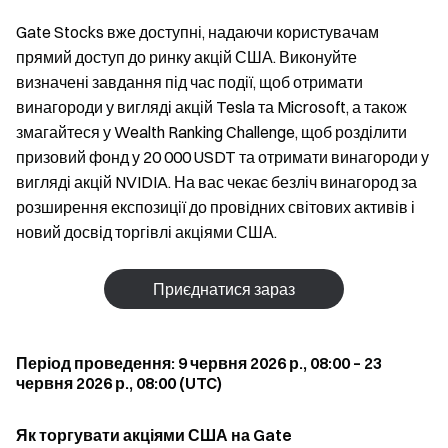
Gate Stocks вже доступні, надаючи користувачам
прямий доступ до ринку акцій США. Виконуйте
визначені завдання під час події, щоб отримати
винагороди у вигляді акцій Tesla та Microsoft, а також
змагайтеся у Wealth Ranking Challenge, щоб розділити
призовий фонд у 20 000 USDT та отримати винагороди у
вигляді акцій NVIDIA. На вас чекає безліч винагород за
розширення експозиції до провідних світових активів і
новий досвід торгівлі акціями США.
Приєднатися зараз
Період проведення: 9 червня 2026 р., 08:00 – 23
червня 2026 р., 08:00 (UTC)
Як торгувати акціями США на Gate