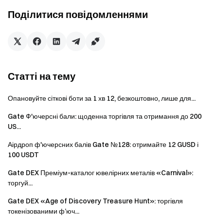
(призовий фонд 12 000 USDT)
Поділитися повідомленнями
У період проведення кампанії користувачі, які торгують
на доступних ринках безстрокових контрактів, будуть
ранжовані за сукупним обсягом торгівлі та поділять
призовий фонд у 12 000 USDT.
Учасники повинні досягти мінімального сукупного
Статті на тему
обсягу торгівлі 20 000 USDT для участі.
Опановуйте сіткові боти за 1 хв 12, безкоштовно, лише для...
Винагороди таблиці лідерів:
Gate Ф'ючерсні бали: щоденна торгівля та отримання до 200
Місце 1: Користувачі з сукупним обсягом торгівлі ≥
US...
500 000 USDT отримають 1 500 USDT.
Аірдроп ф'ючерсних балів Gate №128: отримайте 12 GUSD і
Місце 2: Користувачі з сукупним обсягом торгівлі ≥
100 USDT
300 000 USDT отримають 1 000 USDT.
Gate DEX Преміум-каталог ювелірних металів «Carnival»:
Місце 3: Користувачі з сукупним обсягом торгівлі ≥
торгуй...
200 000 USDT отримають 800 USDT.
Gate DEX «Age of Discovery Treasure Hunt»: торгівля
Місця 4 – 20: Користувачі з сукупним обсягом
токенізованими ф’юч...