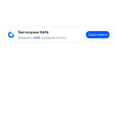
не надається.
Масова реєстрація акаунтів, зловмисна
маніпуляція обсягом, самоторгівля та фіктивна
торгівля суворо заборонені. Кілька акаунтів, що
належать одному верифікованому користувачу,
Застосунок Gate
Завантажити
розглядаються як один акаунт. Суб-акаунти не мають
Довіряють
45M
трейдерів по світу
права брати участь у цій події.
Акаунти маркет-мейкерів, підприємств, інституцій
та агентів не мають права брати участь у цій події.
Якщо користувач бере участь у кількох
реферальних подіях, що проводяться одночасно,
винагороди не можуть бути отримані повторно;
можна отримати винагороду лише з однієї
Про
реферальної події.
Про нас
У разі розбіжностей між перекладеною версією та
Продукти
англійською версією перевага надається англійській
Кар'єра
P2P