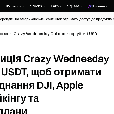
Ф'ючерси
Stocks
Earn
Square
Більше
ерейдіть на американський сайт, щоб отримати доступ до продуктів, я
позиція Crazy Wednesday Outdoor: торгуйте 1 USDT,
нс виграти обладнання DJI, Apple Watch, одяг для
коприбуткові плани
иція Crazy Wednesday
1 USDT, щоб отримати
нання DJI, Apple
кінгу та
плани