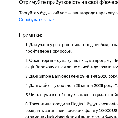
Отримуйте прибутковість на свої ф'ючер
Торгуйте у будь-який час — винагороди нараховую
Спробувати зараз
Примітки:
Для участі у розіграші винагород необхідно на
пройти перевірку особи.
Обсяг торгів = сума купівлі + сума продажу. Чи
акції. Зараховуються лише ончейн-депозити, P2
Дані Simple Earn оновлені 29 квітня 2026 рок
Дані стейкінгу оновлені 29 квітня 2026 року.
Чиста сума в стейкінгу = загальна сума в стейкі
Токен-винагороди за Подію 1 будуть розподілен
розділять загальний призовий фонд у 10 000 USD
отриманих lucky bag. Фізичні винагороди будуть