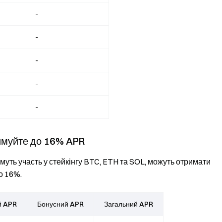
-
-
-
-
-
римуйте до 16% APR
зьмуть участь у стейкінгу BTC, ETH та SOL, можуть отримати
о 16%.
й APR
Бонусний APR
Загальний APR