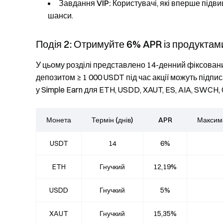
Завдання VIP:
Користувачі, які вперше підвищ
шанси.
Подія 2: Отримуйте 6% APR із продуктам
У цьому розділі представлено 14-денний фіксовани
депозитом ≥ 1 000 USDT під час акції можуть підпис
у Simple Earn для ETH, USDD, XAUT, ES, AIA, SWCH,
Монета
Термін (днів)
APR
Максима
USDT
14
6%
ETH
Гнучкий
12,19%
USDD
Гнучкий
5%
XAUT
Гнучкий
15,35%