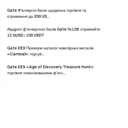
Gate Ф'ючерсні бали: щоденна торгівля та
отримання до 200 US...
Аірдроп ф'ючерсних балів Gate №128: отримайте
12 GUSD і 100 USDT
Gate DEX Преміум-каталог ювелірних металів
«Carnival»: торгуй...
Gate DEX «Age of Discovery Treasure Hunt»:
торгівля токенізованими ф’юч...