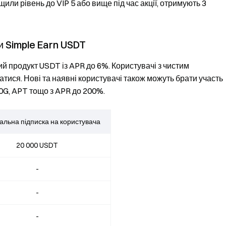
или рівень до VIP 5 або вище під час акції, отримують 3
и Simple Earn USDT
й продукт USDT із APR до 6%. Користувачі з чистим
атися. Нові та наявні користувачі також можуть брати участь
 0G, APT тощо з APR до 200%.
льна підписка на користувача
20 000 USDT
-
-
-