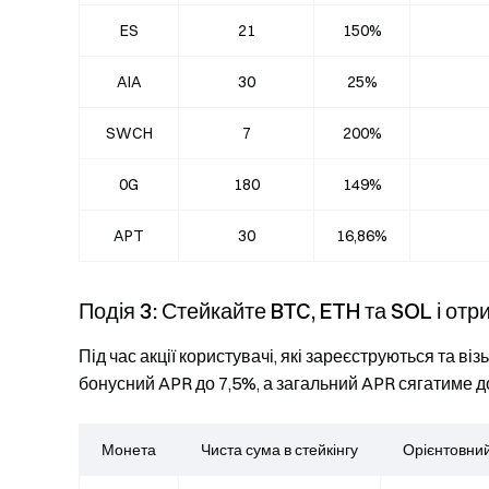
ES
21
150%
AIA
30
25%
SWCH
7
200%
0G
180
149%
APT
30
16,86%
Подія 3: Стейкайте BTC, ETH та SOL і от
Під час акції користувачі, які зареєструються та ві
бонусний APR до 7,5%, а загальний APR сягатиме д
Монета
Чиста сума в стейкінгу
Орієнтовни