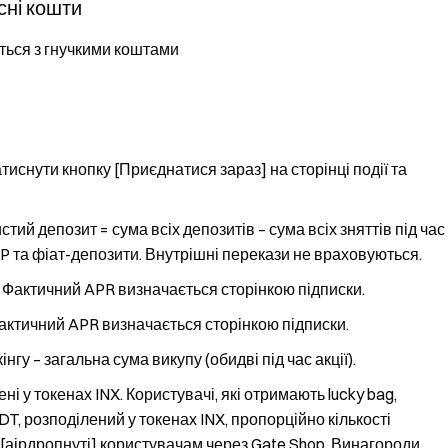
сні кошти
ться з гнучкими коштами
тиснути кнопку [Приєднатися зараз] на сторінці події та
стий депозит = сума всіх депозитів – сума всіх зняттів під час
P та фіат-депозити. Внутрішні перекази не враховуються.
у. Фактичний APR визначається сторінкою підписки.
 Фактичний APR визначається сторінкою підписки.
нгу – загальна сума викупу (обидві під час акції).
і у токенах INX. Користувачі, які отримають lucky bag,
T, розподілений у токенах INX, пропорційно кількості
 [аірдропнуті] користувачам через Gate Shop. Винагороди