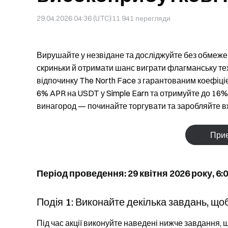
29.04.2026 04:36 (UTC)
11 941
перегляди
Вирушайте у незвідане та досліджуйте без обмеже
скриньки й отримати шанс виграти флагманську техн
відпочинку The North Face з гарантованим коефіці
6% APR на USDT у Simple Earn та отримуйте до 16%
винагород — починайте торгувати та заробляйте в
Приє
Період проведення: 29 квітня 2026 року, 6:00
Подія 1: Виконайте декілька завдань, що
Під час акції виконуйте наведені нижче завдання,