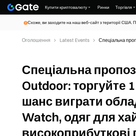
Купити криптовалюту
Ринки
Торгівля
Схоже, ви заходите на наш веб-сайт з території США. П
Оголошення
Latest Events
Спеціальна про
щоб отримати ша
хайкінгу та висо
Спеціальна пропоз
Outdoor: торгуйте 
шанс виграти облад
Watch, одяг для хай
високоприбуткові 