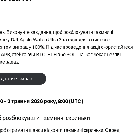
нь. Виконуйте завдання, щоб розблокувати таємничі
іку DJI, Apple Watch Ultra 3 та одяг для активного
єнтом виграшу 100%. Під час проведення акції скористайтеся
 APR, стейкаючи BTC, ETH або SOL. На Вас чекає безліч
же зараз.
днатися зараз
 – 3 травня 2026 року, 8:00 (UTC)
б розблокувати таємничі скриньки
 щоб отримати шанси відкрити таємничі скриньки. Серед