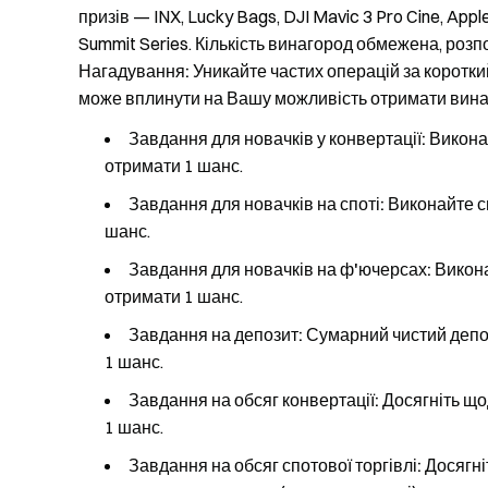
призів — INX, Lucky Bags, DJI Mavic 3 Pro Cine, Appl
Summit Series. Кількість винагород обмежена, роз
Нагадування: Уникайте частих операцій за коротки
може вплинути на Вашу можливість отримати вина
Завдання для новачків у конвертації:
Виконай
отримати 1 шанс.
Завдання для новачків на споті:
Виконайте с
шанс.
Завдання для новачків на ф'ючерсах:
Викона
отримати 1 шанс.
Завдання на депозит:
Сумарний чистий депоз
1 шанс.
Завдання на обсяг конвертації:
Досягніть що
1 шанс.
Завдання на обсяг спотової торгівлі:
Досягні