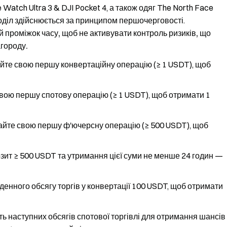
e Watch Ultra 3 & DJI Pocket 4, а також одяг The North Face
поділ здійснюється за принципом першочерговості.
й проміжок часу, щоб не активувати контроль ризиків, що
городу.
те свою першу конвертаційну операцію (≥ 1 USDT), щоб
вою першу спотову операцію (≥ 1 USDT), щоб отримати 1
йте свою першу ф'ючерсну операцію (≥ 500 USDT), щоб
ит ≥ 500 USDT та утримання цієї суми не менше 24 годин —
денного обсягу торгів у конвертації 100 USDT, щоб отримати
ть наступних обсягів спотової торгівлі для отримання шансів