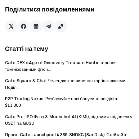
Винагороду можна отримати тільки один раз. Якщо
Поділитися повідомленнями
один і той самий користувач бере участь з декількома
Web3-адресами, винагорода буде надана Web3-
адресі, яка має право на найвищу винагороду.
Для забезпечення справедливості всі отримувачі
винагород пройдуть перевірку платформою, щоб
Статті на тему
запобігти атакам Sybil. Якщо з одного пристрою бере
участь кілька адрес, винагороди будуть випадково
Gate DEX «Age of Discovery Treasure Hunt»: торгівля
надані одній адресі, що має на це право.
токенізованими ф’юч...
Gate DEX залишає за собою остаточне право на
Gate Square & Chat Челендж з поширення торгівлі акціями:
тлумачення цієї події. Будь-якого учасника, викритого
Поділ...
в нечесності або обмані, буде дискваліфіковано з
P2P Trading Nexus: Розблокуйте нові бонуси та розділіть
отримання винагород.
$11,000
Gate Pre-IPO Фаза 3: Moonshot AI (KIMI), підтримка підписок у
Попередження про ризики
USDT та GUSD
Проєкти в BountyDrop — це блокчейн-стартапи,
Проєкт Gate Launchpool #369: SNDKG (SanDisk). Стейкайте
які ще перебувають на початковій стадії розвитку. Ці