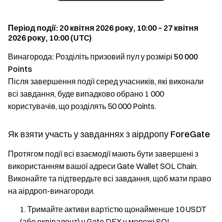
Період події: 20 квітня 2026 року, 10:00 – 27 квітня
2026 року, 10:00 (UTC)
Винагорода: Розділіть призовий пул у розмірі 50 000
Points
Після завершення події серед учасників, які виконали
всі завдання, буде випадково обрано 1 000
користувачів, що розділять 50 000 Points.
Як взяти участь у завданнях з аірдропу ForeGate
Протягом події всі взаємодії мають бути завершені з
використанням вашої адреси Gate Wallet SOL Chain.
Виконайте та підтвердьте всі завдання, щоб мати право
на аірдроп-винагороди.
Тримайте активи вартістю щонайменше 10 USDT
(або еквівалент) у Gate DEX у мережі SOL.