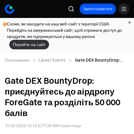
Зареєструватися
Схоже, ви заходите на наш веб-сайт з території США.
Перейдіть на американський сайт, щоб отримати доступ до
продуктів, які підтримуються у вашому регіоні.
Перейти на сайт
Оголошення
Latest Events
Gate DEX BountyDrop:
приєднуйтесь до аірдропу
ForeGate та розділіть 50
Gate DEX BountyDrop:
000 балів
приєднуйтесь до аірдропу
ForeGate та розділіть 50 000
балів
20.04.2026 10:16 (UTC)
6 686
перегляди