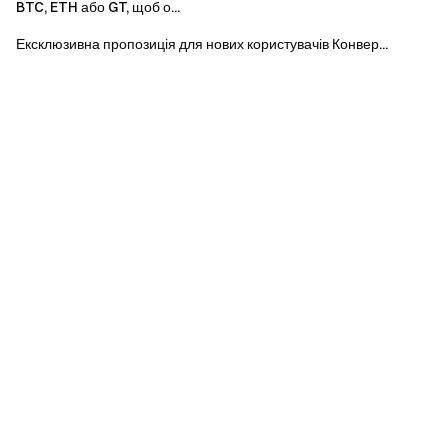
BTC, ETH або GT, щоб о...
проєкти можуть нести значні ризики з точки зору
Ексклюзивна пропозиція для нових користувачів Конвер...
функціонування, технологій та регулювання.
Для розуміння блокчейн-стартапів та оцінки
ризиків, пов'язаних з ними, необхідні глибокі технічні
та фінансові знання.
Проєкт, в якому ви берете участь, може
демонструвати значну волатильність, а його ціна
може істотно зростати або знижуватися через різні
фактори, включаючи технології, регулювання та
ринкові умови.
Існує ймовірність, що ви не зможете повністю або
частково вийти з проєкту через проблеми, пов'язані з
базовою технологією або платформою Gate.
Криптовалютні проєкти несуть високий ризик, а
їхня ціна є дуже волатильною. Проєкт не надає
жодних гарантій, запевнень щодо ціни або гарантій