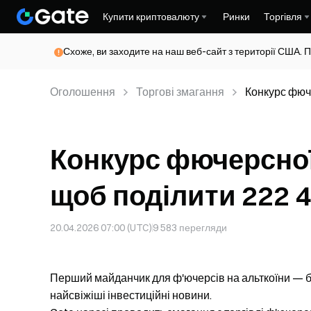
Купити криптовалюту
Ринки
Торгівля
Схоже, ви заходите на наш веб-сайт з території США. П
Оголошення
Торгові змагання
Конкурс фюче
Конкурс фючерсної 
щоб поділити 222 
20.04.2026 07:00 (UTC)
9 583
перегляди
Перший майданчик для ф'ючерсів на альткоїни — бл
найсвіжіші інвестиційні новини.