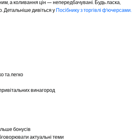
им, а коливання цін — непередбачувані. Будь ласка,
о. Детальніше дивіться у
Посібнику з торгівлі ф'ючерсами.
о та легко
 привітальних винагород
ільше бонусів
обговорювати актуальні теми