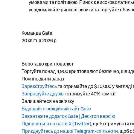
умовами та політикою. Ринок є високоволатильн
усвідомлюйте ринкові ризики та торгуйте обачн
Команда Gate
20 квітня 2026 р.
Ворота до криптовалют
Торгуйте понад 4,900 криптовалют безпечно, швидк
Почніть діяти зараз
Зареєструйтесь
та отримайте до $10,000 у вигляді
Запрошуйте друзів
і отримуйте 40% комісії
Залишайтеся на зв'язку
Відвідайте офіційний сайт Gate
Завантажте додаток Gate | Десктоп версію
Підпишіться на нас в X (Twitter)
, щоб отримувати б
Приєднуйтесь до нашої Telegram-спільноти
, щоб 