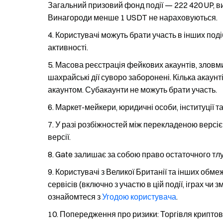
Загальний призовий фонд події — 222 420 UP, 
Винагороди менше 1 USDT не нараховуються.
Користувачі можуть брати участь в інших поді
активності.
Масова реєстрація фейкових акаунтів, зловми
шахрайські дії суворо заборонені. Кілька акау
акаунтом. Субакаунти не можуть брати участь.
Маркет-мейкери, юридичні особи, інституції та
У разі розбіжностей між перекладеною версіє
версії.
Gate залишає за собою право остаточного тлум
Користувачі з Великої Британії та інших обме
сервісів (включно з участю в цій події, іграх чи
ознайомтеся з
Угодою користувача
.
Попередження про ризики: Торгівля криптов