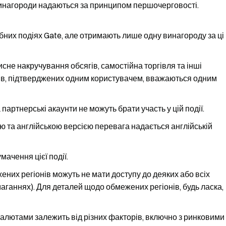
винагороди надаються за принципом першочерговості.
бних подіях Gate, але отримають лише одну винагороду за ці
сне накручування обсягів, самостійна торгівля та інші
нтів, підтверджених одним користувачем, вважаються одним
 партнерські акаунти не можуть брати участь у цій події.
ю та англійською версією перевага надається англійській
ачення цієї події.
жених регіонів можуть не мати доступу до деяких або всіх
 змаганнях). Для деталей щодо обмежених регіонів, будь ласка,
алютами залежить від різних факторів, включно з ринковими