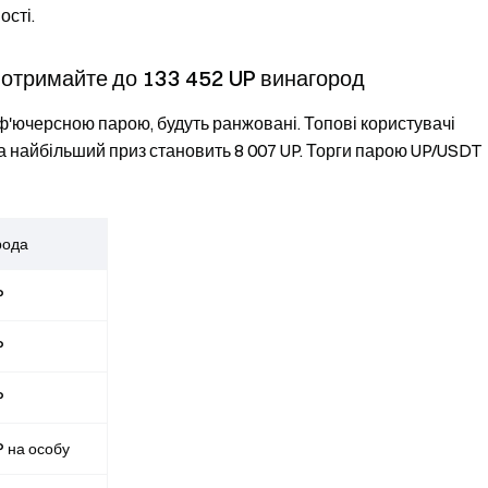
сті.
 отримайте до 133 452 UP винагород
ю ф'ючерсною парою, будуть ранжовані. Топові користувачі
 а найбільший приз становить 8 007 UP. Торги парою UP/USDT
рода
P
P
P
P на особу