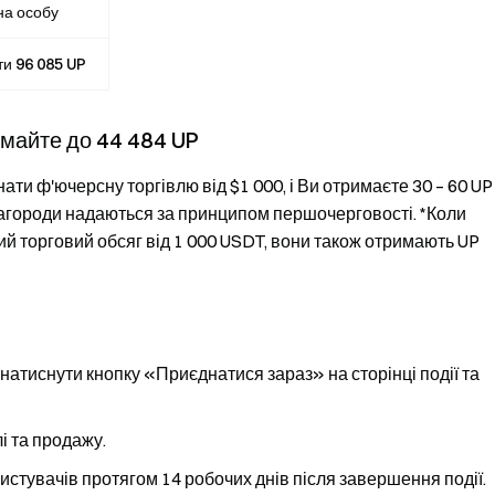
на особу
ти 96 085 UP
имайте до 44 484 UP
ати ф'ючерсну торгівлю від $1 000, і Ви отримаєте 30 – 60 UP
инагороди надаються за принципом першочерговості. *Коли
й торговий обсяг від 1 000 USDT, вони також отримають UP
атиснути кнопку «Приєднатися зараз» на сторінці події та
і та продажу.
истувачів протягом 14 робочих днів після завершення події.