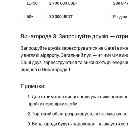
11-50
2 700 000 USDT
266 UP 
50+
30 000 USDT
Розділи
Винагорода 3: Запрошуйте друзів — отр
Запрошуйте друзів зареєструватися на Gate і викон
у вигляді аірдропу. Загальний пул — 44 484 UP, в
Ваші друзі зареєструються та виконають ф'ючерсни
аірдроп із Винагороди 1.
Примітки:
Для отримання винагороди учасники повинні н
пройти перевірку особи.
Торговий обсяг розраховується як сума купівл
Винагороди будуть нараховані на акаунти кор