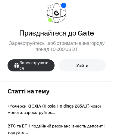
Приєднайтеся до Gate
Зареєструйтесь, щоб отримати винагороду
понад 10 000 USDT
Зареєструвати
Увійти
ся
Статті на тему
Ф'ючерси KIOXIA (Kioxia Holdings 285A.T) нової
монети: зареєструйтес...
BTC та ETH подвійний резонанс: внесіть депозит і
торгуйте,...