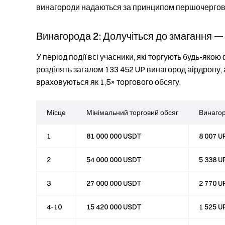
винагороди надаються за принципом першочергово
Винагорода 2: Долучіться до змагання —
У період події всі учасники, які торгують будь-яко
розділять загалом 133 452 UP винагород аірдропу,
враховуються як 1,5× торгового обсягу.
Місце
Мінімальний торговий обсяг
Винаго
1
81 000 000 USDT
8 007 U
2
54 000 000 USDT
5 338 U
3
27 000 000 USDT
2 770 U
4-10
15 420 000 USDT
1 525 U