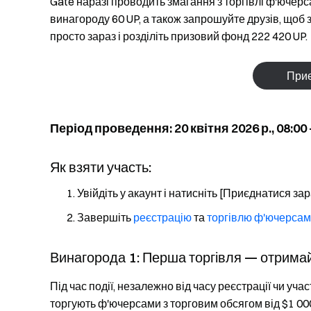
Gate наразі проводить змагання з торгівлі ф'ючер
винагороду 60 UP, а також запрошуйте друзів, щоб 
просто зараз і розділіть призовий фонд 222 420 UP.
Приє
Період проведення: 20 квітня 2026 р., 08:00 –
Як взяти участь:
Увійдіть у акаунт і натисніть [Приєднатися зар
Завершіть
реєстрацію
та
торгівлю ф'ючерса
Винагорода 1: Перша торгівля — отримай
Під час події, незалежно від часу реєстрації чи учас
торгують ф'ючерсами з торговим обсягом від $1 000