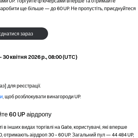
сами UP. Торгуйте ф'ючерсами вперше та отримайте
заробити ще більше — до 60 UP. Не пропустіть, приєднуйтеся
днатися зараз
 30 квітня 2026 р., 08:00 (UTC)
аз] для реєстрації.
ми
, щоб розблокувати винагороди UP.
те 60 UP аірдропу
ті в інших видах торгівлі на Gate, користувачі, які вперше
, отримають аірдроп 30 – 60 UP. Загальний пул — 44 484 UP,