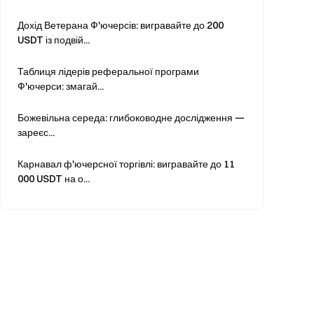
Дохід Ветерана Ф'ючерсів: вигравайте до 200
USDT із подвій...
Таблиця лідерів реферальної програми
Ф'ючерси: змагай...
Божевільна середа: глибоководне дослідження —
зареєс...
Карнавал ф'ючерсної торгівлі: вигравайте до 11
000 USDT на о...