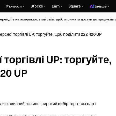
Ф'ючерси
Stocks
Earn
Square
Більше
ерейдіть на американський сайт, щоб отримати доступ до продуктів, я
рсної торгівлі UP: торгуйте, щоб поділити 222 420 UP
торгівлі UP: торгуйте,
420 UP
искавичний лістинг, широкий вибір торгових пар і