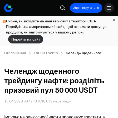
Зареєструватися
Схоже, ви заходите на наш веб-сайт з території США.
Перейдіть на американський сайт, щоб отримати доступ до
продуктів, які підтримуються у вашому регіоні.
Перейти на сайт
Оголошення
Latest Events
Челендж щоденного
трейдингу нафти: розділіть
призовий пул 50 000 USDT
Челендж щоденного
трейдингу нафти: розділіть
призовий пул 50 000 USDT
13.04.2026 06:47 (UTC)
6 672
перегляди
Імпульс на ринку сирої нафти продовжує зростати, а