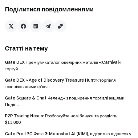
Примітка: сукупний обсяг торгів у події 3 включає
Поділитися повідомленнями
сумарний обсяг ф'ючерсної торгівлі XTIUSDT і XBRUSDT
та TradFi-торгівлі XTIUSD і XBRUSD.
Примітки:
Для участі в події необхідно натиснути кнопку
Статті на тему
[Приєднатися зараз] на сторінці події та пройти
перевірку особи, щоб отримати винагороди.
Gate DEX Преміум-каталог ювелірних металів «Carnival»:
торгуй...
Обсяг торгів = сума купівлі + сума продажу.
Gate DEX «Age of Discovery Treasure Hunt»: торгівля
Винагороди за події 1, 2 та 3 будуть нараховані у
токенізованими ф’юч...
вигляді ваучерів на позиції. Усі винагороди будуть
видані протягом 14 робочих днів після завершення
Gate Square & Chat Челендж з поширення торгівлі акціями:
події. Винагороди менше 1 USDT не нараховуються.
Поділ...
Будь-які шахрайські дії, зокрема масова реєстрація
P2P Trading Nexus: Розблокуйте нові бонуси та розділіть
$11,000
акаунтів, зловмисна торгівля, самостійна торгівля та
узгоджена торгівля, суворо заборонені. Декілька
Gate Pre-IPO Фаза 3: Moonshot AI (KIMI), підтримка підписок у