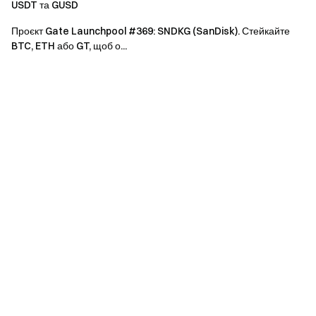
акаунтів із однаковою ідентифікаційною
USDT та GUSD
інформацією вважаються одним акаунтом.
Проєкт Gate Launchpool #369: SNDKG (SanDisk). Стейкайте
Субакаунти не мають права брати участь у події.
BTC, ETH або GT, щоб о...
Ця подія недоступна для маркет-мейкерів,
підприємств, установ та партнерських акаунтів.
У разі будь-яких розбіжностей між перекладеною
версією та оригінальною англійською версією
перевагу має англійська версія.
Gate залишає за собою право остаточного
тлумачення цієї події.
Користувачі з Великої Британії та інших обмежених
регіонів можуть не мати доступу до частини або всіх
сервісів (включаючи участь у цій події, іграх чи
змаганнях). Для отримання деталей про обмежені
регіони, будь ласка, зверніться до
Угоди користувача
.
Попередження про ризики: на торгівлю