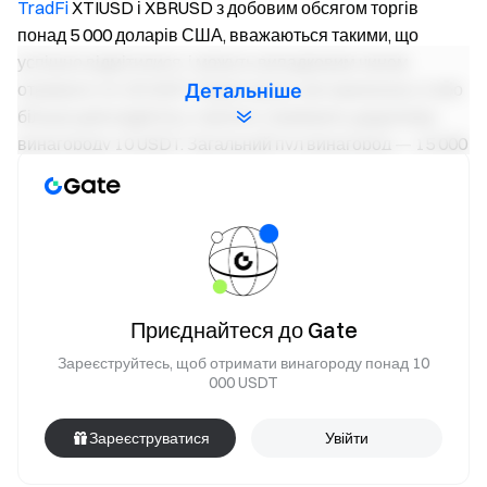
TradFi
XTIUSD і XBRUSD з добовим обсягом торгів
понад 5 000 доларів США, вважаються такими, що
успішно відмітилися, і можуть випадковим чином
отримати 10–20 USDT. Користувачі, які накопичать 3 або
Детальніше
більше днів відміток у торгівлі, отримають додаткову
винагороду 10 USDT. Загальний пул винагород — 15 000
USDT, розподіл здійснюється у порядку спадання обсягу
торгів.
Подія 3: Лідерборд за сукупним обсягом торгів —
отримайте до 300 USDT на користувача
Під час події користувачі, чий сукупний обсяг торгів
Приєднайтеся до Gate
досягне 30 000 доларів США, можуть розділити
Зареєструйтесь, щоб отримати винагороду понад 10
призовий пул у 20 000 USDT пропорційно до власної
000 USDT
частки від загального обсягу торгів. Винагороди
розподіляються у порядку спадання обсягу торгів,
Зареєструватися
Увійти
максимальна сума на одного користувача — 300 USDT.