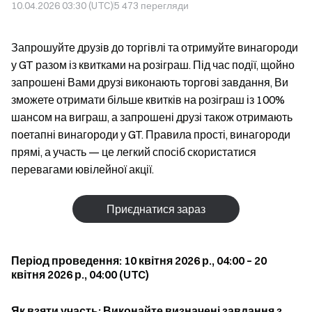
10.04.2026 03:30 (UTC)
5 473
перегляди
Запрошуйте друзів до торгівлі та отримуйте винагороди
у GT разом із квитками на розіграш. Під час події, щойно
запрошені Вами друзі виконають торгові завдання, Ви
зможете отримати більше квитків на розіграш із 100%
шансом на виграш, а запрошені друзі також отримають
поетапні винагороди у GT. Правила прості, винагороди
прямі, а участь — це легкий спосіб скористатися
перевагами ювілейної акції.
Приєднатися зараз
Період проведення: 10 квітня 2026 р., 04:00 – 20
квітня 2026 р., 04:00 (UTC)
Як взяти участь: Виконайте визначені завдання з