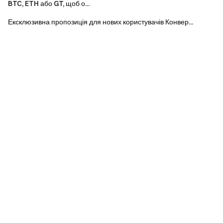
BTC, ETH або GT, щоб о...
Рівень 1: сукупний обсяг спотової та ф'ючерсної
Ексклюзивна пропозиція для нових користувачів Конвер...
торгівлі ≥ 2 000 USDT — запрошений друг може
отримати GT на суму $3
Рівень 2: сукупний обсяг спотової та ф'ючерсної
торгівлі ≥ 10 000 USDT — запрошений друг може
отримати GT на суму $5
Рівень 3: сукупний обсяг спотової та ф'ючерсної
торгівлі ≥ 50 000 USDT — запрошений друг може
отримати GT на суму $10
Примітки:
Для участі необхідно перейти на сторінку події,
натиснути кнопку [Приєднатися зараз] для
завершення реєстрації та пройти перевірку особи,
щоб мати право на отримання винагород.