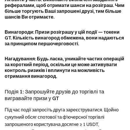
рефералами, щоб отримати шанси на розіграш. Чим
більше торгують Ваші запрошені друзі, тим більше
шансів Ви отримаєте.
Винагороди: Призи розіграшу у цій події — токени
GT. Кількість винагород обмежена, вони надаються
за принципом першочерговості.
Нагадування: Будь ласка, уникайте частих операцій
за короткий період, оскільки це може активувати
контроль ризиків і вплинути на можливість
отримання винагород.
Подія 1: Запрошуйте друзів до торгівлі та
вигравайте призи у GT
Під час події запросіть друга зареєструватися. Щойно
сукупний обсяг спотової та ф'ючерсної торгівлі
запрошеного користувача досягне ≥ 1 USDT,