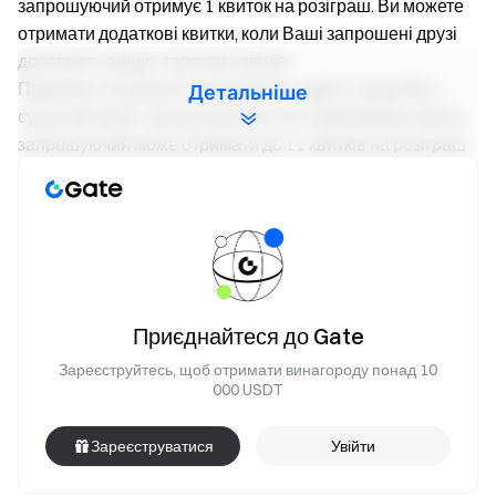
запрошуючий отримує 1 квиток на розіграш. Ви можете
отримати додаткові квитки, коли Ваші запрошені друзі
досягають вищих торгових рівнів:
Примітка: За кожного запрошеного друга, якщо його
Детальніше
сукупний обсяг торгівлі досягає всіх відповідних рівнів,
запрошуючий може отримати до 11 квитків на розіграш
загалом. Кількість друзів, яких можна запросити, не
обмежена — чим більше друзів Ви запросите, тим
більше квитків на розіграш зможете отримати.
Обсяг спотової та ф'ючерсної торгівлі друга ≥ 2
000 USDT: запрошуючий отримує +1 квиток
Приєднайтеся до Gate
Обсяг спотової та ф'ючерсної торгівлі друга ≥ 10
000 USDT: запрошуючий отримує +1 квиток
Зареєструйтесь, щоб отримати винагороду понад 10
000 USDT
Обсяг спотової та ф'ючерсної торгівлі друга ≥ 50
000 USDT: запрошуючий отримує +1 квиток
Зареєструватися
Увійти
Обсяг спотової та ф'ючерсної торгівлі друга ≥ 200
000 USDT: запрошуючий отримує +2 квитки