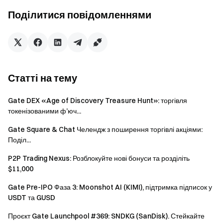
Поділитися повідомленнями
Обсяг спотової та ф'ючерсної торгівлі друга ≥ 500
000 USDT: запрошуючий отримує +2 квитки
Обсяг спотової та ф'ючерсної торгівлі друга ≥ 1
000 000 USDT: запрошуючий отримує +3 квитки
Статті на тему
Подія 2: Поетапні винагороди у GT за торгівлю
друзів
Gate DEX «Age of Discovery Treasure Hunt»: торгівля
токенізованими ф’юч...
Під час події запрошені друзі, чий сукупний обсяг
Gate Square & Chat Челендж з поширення торгівлі акціями:
спотової та ф'ючерсної торгівлі досягне наведених
Поділ...
нижче рівнів, зможуть отримати відповідні винагороди у
GT, з максимальною винагородою у GT на суму $10 на
P2P Trading Nexus: Розблокуйте нові бонуси та розділіть
користувача. Якщо досягнуто кількох рівнів, буде
$11,000
нараховано винагороду лише за найвищий рівень.
Gate Pre-IPO Фаза 3: Moonshot AI (KIMI), підтримка підписок у
Винагороди обмежені для перших 2 000 запрошених
USDT та GUSD
друзів, надаються за принципом першочерговості до
Проєкт Gate Launchpool #369: SNDKG (SanDisk). Стейкайте
вичерпання.