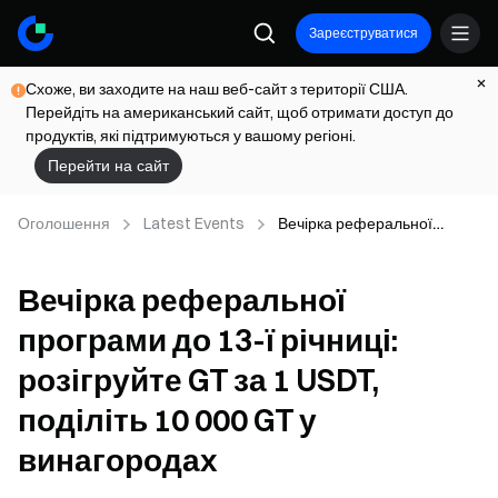
Зареєструватися
Схоже, ви заходите на наш веб-сайт з території США.
Перейдіть на американський сайт, щоб отримати доступ до
продуктів, які підтримуються у вашому регіоні.
Перейти на сайт
Оголошення
Latest Events
Вечірка реферальної
програми до 13-ї річниці:
розігруйте GT за 1 USDT,
Вечірка реферальної
поділіть 10 000 GT у
винагородах
програми до 13-ї річниці:
розігруйте GT за 1 USDT,
поділіть 10 000 GT у
винагородах