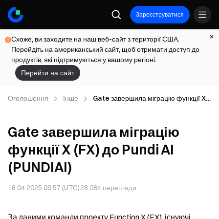
Зареєструватися
Схоже, ви заходите на наш веб-сайт з території США.
Перейдіть на американський сайт, щоб отримати доступ до
продуктів, які підтримуються у вашому регіоні.
Перейти на сайт
Оголошення
Інше
Gate завершила міграцію функції X
(FX) до Pundi AI (PUNDIAI)
Gate завершила міграцію
функції X (FX) до Pundi AI
(PUNDIAI)
18.04.2025 09:57 (UTC)
28 084
перегляди
За даними команди проекту Function X (FX), існуючі