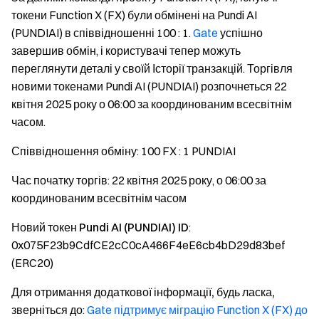
токени Function X (FX) були обмінені на Pundi AI
(PUNDIAI) в співвідношенні 100 : 1.
Gate
успішно
завершив обмін, і користувачі тепер можуть
переглянути деталі у своїй Історії транзакцій. Торгівля
новими токенами Pundi AI (PUNDIAI) розпочнеться 22
квітня 2025 року о 06:00 за координованим всесвітнім
часом.
Співвідношення обміну
: 100 FX : 1 PUNDIAI
Час початку торгів
: 22 квітня 2025 року, о 06:00 за
координованим всесвітнім часом
Новий токен Pundi AI (PUNDIAI) ID
:
0x075F23b9CdfCE2cC0cA466F4eE6cb4bD29d83bef
(ERC20)
Для отримання додаткової інформації, будь ласка,
зверніться до
:
Gate підтримує міграцію Function X (FX) до