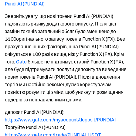
Pundi AI (PUNDIAI)
Зверніть увагу, що нові токени Pundi AI (PUNDIAI)
підлягають ризику додаткового випуску. Після цієї
заміни токенів загальний обсяг було зменшено до
1⁄100оригінального запасу токенів Function X (FX). Без
врахування інших факторів, ціна Pundi AI (PUNDIAI)
очікується в 100 разів вище, ніж у Function X (FX). Крім
того,
Gate
більше не підтримує старий Function X (FX),
але буде підтримувати послуги депозиту та виведення
нових токенів Pundi AI (PUNDIAI). Після відновлення
торгів ми настійно рекомендуємо користувачам
повністю розуміти ці зміни, щоб уникнути розміщення
ордерів за неправильними цінами.
депозит Pundi AI (PUNDIAI):
https://www.gate.com/myaccount/deposit/PUNDIAI
Торгуйте Pundi AI (PUNDIAI):
https://www.gate.com/trade/PUNDIAI_USDT