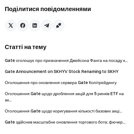
останніх відомостей
Поділитися повідомленнями
Прозорість & Безпека
Перевірте наші 100%
Підтвердження резервів
Статті на тему
Gate оголошує про призначення Джейсона Фанга на посаду к...
Gate Announcement on SKHYV Stock Renaming to SKHY
Оголошення про оновлення сервера Gate Копітрейдингу
Оголошення Gate щодо дроблення акцій для 5 ринків ETF на
ак...
Оголошення Gate щодо коригування кількості базових акці...
Gate здійснив масштабне оновлення торгового бота: фючер...