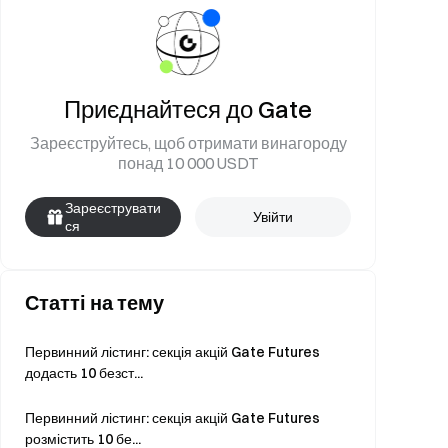
Приєднайтеся до Gate
Зареєструйтесь, щоб отримати винагороду
понад 10 000 USDT
Зареєструвати
Увійти
ся
Статті на тему
Первинний лістинг: секція акцій Gate Futures
додасть 10 безст...
Первинний лістинг: секція акцій Gate Futures
розмістить 10 бе...