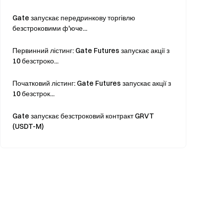
Gate запускає передринкову торгівлю
безстроковими ф'юче...
Первинний лістинг: Gate Futures запускає акції з
10 безстроко...
Початковий лістинг: Gate Futures запускає акції з
10 безстрок...
Gate запускає безстроковий контракт GRVT
(USDT-M)