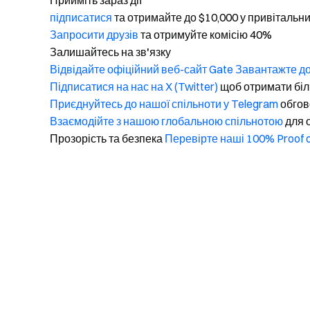
Прийміть зараз дії
підписатися
та отримайте до $10,000 у привітальн
Запросити друзів
та отримуйте комісію 40%
Залишайтесь на зв'язку
Відвідайте офіційний веб-сайт Gate
Завантажте до
Підписатися на нас на X (Twitter)
щоб отримати біл
Приєднуйтесь до нашої спільноти у Telegram
обгов
Взаємодійте з нашою глобальною спільнотою
для 
Прозорість та безпека
Перевірте наші 100% Proof 