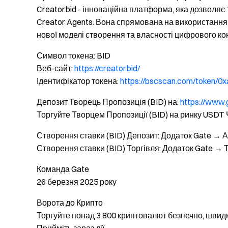
Creator.bid - інноваційна платформа, яка дозволяє
Creator Agents. Вона спрямована на використання 
нової моделі створення та власності цифрового ко
Символ токена: BID
Веб-сайт:
https://creator.bid/
Ідентифікатор токена:
https://bscscan.com/token
Депозит Творець Пропозиція (BID) на:
https://www
Торгуйте Творцем Пропозиції (BID) на ринку USDT 
Створення ставки (BID) Депозит: Додаток Gate → 
Створення ставки (BID) Торгівля: Додаток Gate → 
Команда Gate
26 березня 2025 року
Ворота до Крипто
Торгуйте понад 3 800 криптовалют безпечно, швидк