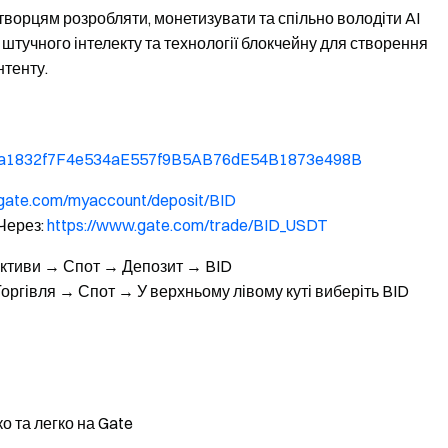
 творцям розробляти, монетизувати та спільно володіти AI
штучного інтелекту та технології блокчейну для створення
нтенту.
/0xa1832f7F4e534aE557f9B5AB76dE54B1873e498B
.gate.com/myaccount/deposit/BID
Через:
https://www.gate.com/trade/BID_USDT
Активи → Спот → Депозит → BID
Торгівля → Спот → У верхньому лівому куті виберіть BID
о та легко на Gate