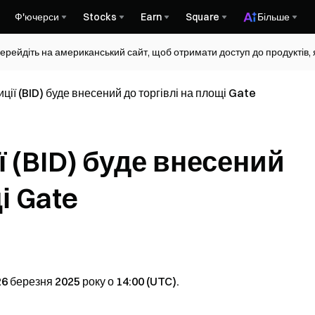
Ф'ючерси
Stocks
Earn
Square
Більше
ерейдіть на американський сайт, щоб отримати доступ до продуктів, я
ції (BID) буде внесений до торгівлі на площі Gate
 (BID) буде внесений
і Gate
6 березня 2025 року о 14:00 (UTC).