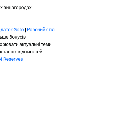
их винагородах
даток Gate
|
Робочий стіл
ьше бонусів
орювати актуальні теми
останніх відомостей
of Reserves