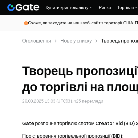
Купити криптовалюту
Ринки
Торгівля
Схоже, ви заходите на наш веб-сайт з території США. П
Оголошення
Нове у списку
Творець пропози
Творець пропозиції
до торгівлі на площ
26.03.2025 13:03 (UTC)
31 425
перегляди
Gate розпочне торгівлю спотом Creator Bid (BID) 2
Про створення торгівельної пропозиції (BID):