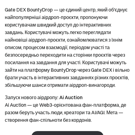
Gate DEX BountyDrop — це єдиний центр, який об'єднує
найпопулярніші аірдроп-проєкти, пропонуючи
користувачам швидкий доступ до інтерактивних
завдань. Користувачі можуть легко переглядати
найновіші аірдроп-проєкти, ознайомлюватися з їхнім
описом, процесом взаємодії, періодом участі та
безпосередньо переходити на сторінки проєктів через
посилання на завдання для участі. Користувачі можуть
зайти на платформу BountyDrop через Gate DEX і вільно
брати участь в інтерактивних завданнях різних проєктів,
збільшуючи шанси отримати аірдроп-винагороди.
Запуск нового аірдропу:
Ai Auction
Ai Auction — це Web3-орієнтована фан-платформа, де
разом беруть участь люди, креатори та AI/AGI. Мета —
створення фан-спільноти без кордонів.