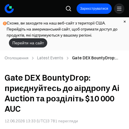
Зареєструватися
Схоже, ви заходите на наш веб-сайт з території США.
Перейдіть на американський сайт, щоб отримати доступ до
продуктів, які підтримуються у вашому регіоні.
Перейти на сайт
Оголошення
Latest Events
Gate DEX BountyDrop:
приєднуйтесь до аірдропу
Ai Auction та розділіть $10
Gate DEX BountyDrop:
000 AUC
приєднуйтесь до аірдропу Ai
Auction та розділіть $10 000
AUC
12.06.2026 13:33 (UTC)
3 781
перегляди