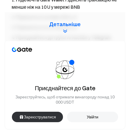
менше ніж на 10 U у мережі BNB
Підпишіться на Gate DEX у X
Детальніше
Підпишіться на Ai Auction у X
Приєднайтеся до групи Ai Auction у Telegram
Приєднайтеся до каналу Ai Auction у Telegram
Перейдіть у Gate DEX та зайдіть у "BountyDrop" через
сторінку активності Гаманця для участі.
Перевірка винагород Ai Auction
Приєднайтеся до Gate
Винагороди за цю подію визначаються правилами та
Зареєструйтесь, щоб отримати винагороду понад 10
000 USDT
розподіляються Ai Auction. З питань щодо суми
винагороди або права на її отримання користувачі
Зареєструватися
Увійти
можуть звертатися до офіційних соціальних спільнот Ai
Auction. Для допомоги з перевіркою гаманця