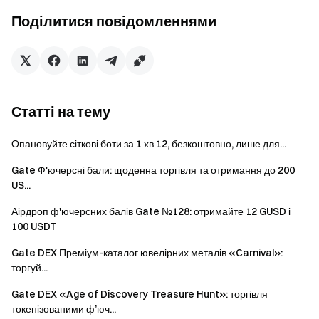
звертайтеся до служби підтримки Gate DEX.
Поділитися повідомленнями
Додаткові примітки
Усі завдання повинні бути перевірені протягом
періоду проведення акції натисканням кнопки
"Verify", щоб вважатися дійсними. Будь-які завдання,
Статті на тему
які не були перевірені протягом періоду проведення
акції, будуть вважатися втраченими.
Опановуйте сіткові боти за 1 хв 12, безкоштовно, лише для...
Винагороду можна отримати лише один раз. Якщо
Gate Ф'ючерсні бали: щоденна торгівля та отримання до 200
один і той самий користувач бере участь з декількома
US...
Web3-адресами, винагорода буде надана Web3-
Аірдроп ф'ючерсних балів Gate №128: отримайте 12 GUSD і
адресі, яка має право на найвищу винагороду.
100 USDT
Для забезпечення справедливості всі отримувачі
Gate DEX Преміум-каталог ювелірних металів «Carnival»:
винагород пройдуть перевірку платформою, щоб
торгуй...
запобігти атакам Sybil. Якщо з одного пристрою бере
Gate DEX «Age of Discovery Treasure Hunt»: торгівля
участь кілька адрес, винагорода буде випадково
токенізованими ф’юч...
надана одній адресі, що має на це право.