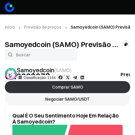
Início
Previsão de preços
Samoyedcoin (SAMO) Previsão 
Samoyedcoin (SAMO) Previsão de
Preço
Samoyedcoin
(
SAMO
)
€0.0002073
Previ
+8.96%
Classificação: 1154
Comprar SAMO
Negociar SAMO/USDT
Qual É O Seu Sentimento Hoje Em Relação
À Samoyedcoin?