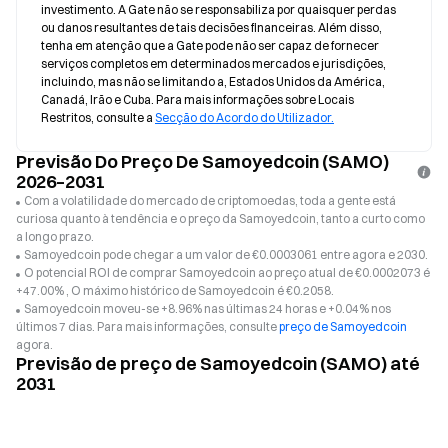
investimento. A Gate não se responsabiliza por quaisquer perdas 
ou danos resultantes de tais decisões financeiras. Além disso, 
tenha em atenção que a Gate pode não ser capaz de fornecer 
serviços completos em determinados mercados e jurisdições, 
incluindo, mas não se limitando a, Estados Unidos da América, 
Canadá, Irão e Cuba. Para mais informações sobre Locais 
Restritos, consulte a 
Secção do Acordo do Utilizador.
Previsão Do Preço De Samoyedcoin (SAMO)
2026–2031
Com a volatilidade do mercado de criptomoedas, toda a gente está
curiosa quanto à tendência e o preço da Samoyedcoin, tanto a curto como
a longo prazo.
Samoyedcoin pode chegar a um valor de €0.0003061 entre agora e 2030.
O potencial ROI de comprar Samoyedcoin ao preço atual de €0.0002073 é
+47.00% , O máximo histórico de Samoyedcoin é €0.2058.
Samoyedcoin moveu-se +8.96% nas últimas 24 horas e +0.04% nos
últimos 7 dias. Para mais informações, consulte
preço de Samoyedcoin
agora.
Previsão de preço de Samoyedcoin (SAMO) até
2031