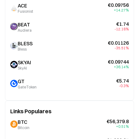
€0.09756
ACE
+14.27%
Fusionist
€1.74
BEAT
-12.18%
Audiera
€0.01126
BLESS
-35.51%
Bless
€0.09744
SKYAI
+36.14%
SkyAI
€5.74
GT
-0.3%
GateToken
Links Populares
€56,379.8
BTC
+0.51%
Bitcoin