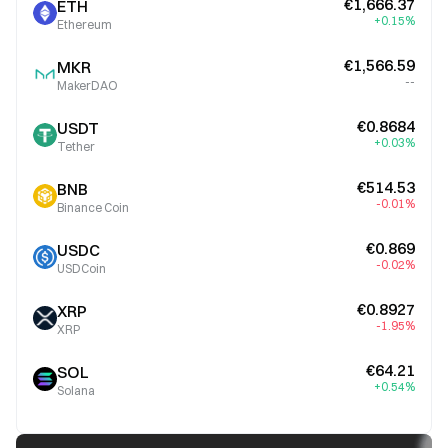
€1,666.37
ETH
+0.15%
Ethereum
€1,566.59
MKR
--
MakerDAO
€0.8684
USDT
+0.03%
Tether
€514.53
BNB
-0.01%
Binance Coin
€0.869
USDC
-0.02%
USDCoin
€0.8927
XRP
-1.95%
XRP
€64.21
SOL
+0.54%
Solana