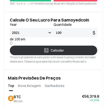
Vote para ver o sentimento social atual em relação à Samoyedcoin
Bom
Mau
Calcule O Seu Lucro Para Samoyedcoin
Year
Quantidade
$
de 100 em
0
Calcular
*O lucro projetado é calculado com base no preço médio do token
deste ano. Observe que este não é um conselho financeiro.
Mais Previsões De Preços
Top
Nova listagem
Ganhadores
€56,379.8
BTC
+0.15%
Bitcoin