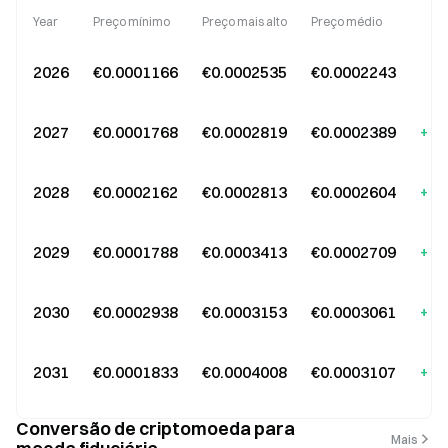
Year
Preço mínimo
Preço mais alto
Preço médio
Va
2026
€0.0001166
€0.0002535
€0.0002243
+8
2027
€0.0001768
€0.0002819
€0.0002389
+15
2028
€0.0002162
€0.0002813
€0.0002604
+25
2029
€0.0001788
€0.0003413
€0.0002709
+30
2030
€0.0002938
€0.0003153
€0.0003061
+47
2031
€0.0001833
€0.0004008
€0.0003107
+49
Conversão de criptomoeda para
Mais