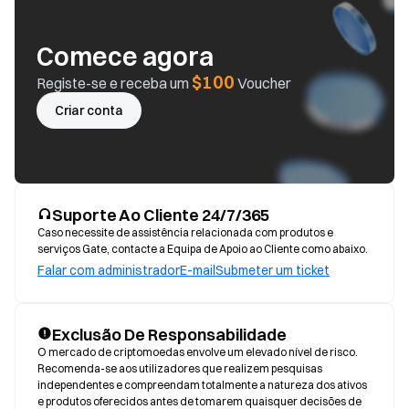
Comece agora
$100
Registe-se e receba um
Voucher
Criar conta
Suporte Ao Cliente 24/7/365
Caso necessite de assistência relacionada com produtos e
serviços Gate, contacte a Equipa de Apoio ao Cliente como abaixo.
Falar com administrador
E-mail
Submeter um ticket
Exclusão De Responsabilidade
O mercado de criptomoedas envolve um elevado nível de risco. 
Recomenda-se aos utilizadores que realizem pesquisas 
independentes e compreendam totalmente a natureza dos ativos 
e produtos oferecidos antes de tomarem quaisquer decisões de 