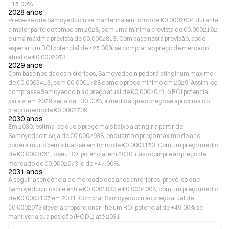
+15.00%.
2028 anos
Prevê-se que Samoyedcoin se mantenha em torno de €0.0002604 durante
a maior parte do tempo em 2028, com uma mínima prevista de €0.0002162
e uma máxima prevista de €0.0002813. Com base nesta previsão, pode
esperar um ROI potencial de +25.00% se comprar ao preço de mercado
atual de €0.0002073.
2029 anos
Com base nos dados históricos, Samoyedcoin poderá atingir um máximo
de €0.0003413, com €0.0001788 como o preço mínimo em 2029. Assim, se
comprasse Samoyedcoin ao preço atual de €0.0002073, o ROI potencial
para si em 2029 seria de +30.00%, à medida que o preço se aproxima do
preço médio de €0.0002709.
2030 anos
Em 2030, estima-se que o preço mais baixo a atingir a partir de
Samoyedcoin seja de €0.0002938, enquanto o preço máximo do ano
poderá muito bem situar-se em torno de €0.0003153. Com um preço médio
de €0.0003061, o seu ROI potencial em 2030, caso compre ao preço de
mercado de €0.0002073, é de +47.00%.
2031 anos
A seguir a tendência do mercado dos anos anteriores, prevê-se que
Samoyedcoin oscile entre €0.0001833 e €0.0004008, com um preço médio
de €0.0003107 em 2031. Comprar Samoyedcoin ao preço atual de
€0.0002073 deverá proporcionar-lhe um ROI potencial de +49.00% se
mantiver a sua posição (HODL) até 2031.