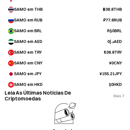
SAMO em THB
฿38.8THB
SAMO em RUB
₽77.6RUB
SAMO em BRL
R$0BRL
SAMO em AED
د.إ0AED
SAMO em TRY
₺38.8TRY
SAMO em CNY
¥0CNY
SAMO em JPY
¥155.21JPY
SAMO em HKD
$0HKD
Leia As Últimas Notícias De
Mais
Criptomoedas