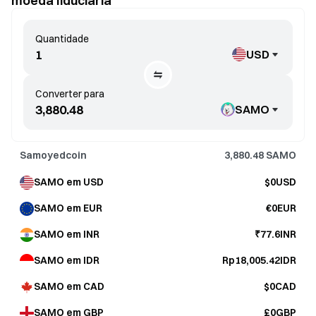
moeda fiduciária
Quantidade
USD
Converter para
SAMO
Samoyedcoin
3,880.48
SAMO
SAMO em USD
$0USD
SAMO em EUR
€0EUR
SAMO em INR
₹77.6INR
SAMO em IDR
Rp18,005.42IDR
SAMO em CAD
$0CAD
SAMO em GBP
£0GBP