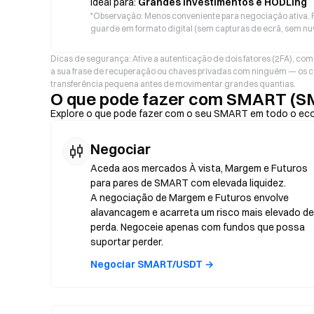
Ideal para:
Grandes Investimentos e HODLing
*
Observação: Menos conveniente para negociação ativa. F
guarde em formato digital (sem capturas de ecrã, sem nu
Dicas de segurança: Ative a autenticação de dois fatores (2FA), com
a sua frase de recuperação ou chaves privadas com ninguém — os c
transferência pequena antes de movimentar grandes quantias.
O que pode fazer com SMART (
Explore o que pode fazer com o seu SMART em todo o ec
Negociar
Aceda aos mercados À vista, Margem e Futuros
para pares de SMART com elevada liquidez.
A negociação de Margem e Futuros envolve
alavancagem e acarreta um risco mais elevado de
perda. Negoceie apenas com fundos que possa
suportar perder.
Negociar SMART/USDT →