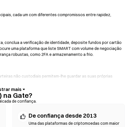
cipais, cada um com diferentes compromissos entre rapidez,
a, conclua a verificação de identidade, deposite fundos por cartão
Procure uma plataforma que liste SMART com volume de negociação
gurança robustas, como 2FA e armazenamento a frio.
arteiras não custodiais permitem-lhe guardar as suas próprias
e da carteira. Algumas carteiras também oferecem uma rampa de
rtão de crédito sem passar primeiro por uma exchange. Faça sempre
 na Gate?
rifique os endereços dos contratos antes de confirmar qualquer
écada de confiança.
De confiança desde 2013
 DEX utilizam contratos inteligentes para executar trocas em
Uma das plataformas de criptomoedas com maior