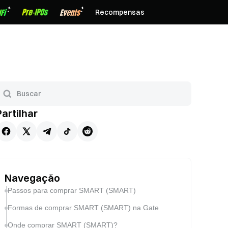
Recompensas
Partilhar
Navegação
Passos para comprar SMART (SMART)
Formas de comprar SMART (SMART) na Gate
Onde comprar SMART (SMART)?