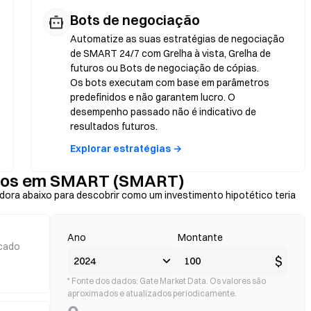
Bots de negociação
Automatize as suas estratégias de negociação
de SMART 24/7 com Grelha à vista, Grelha de
futuros ou Bots de negociação de cópias.
Os bots executam com base em parâmetros
predefinidos e não garantem lucro. O
desempenho passado não é indicativo de
resultados futuros.
Explorar estratégias →
ornos em SMART (SMART)
ora abaixo para descobrir como um investimento hipotético teria
Ano
Montante
cado
$
* Fonte dos dados: Gate Market Data. Os valores são
aproximados e atualizados periodicamente.