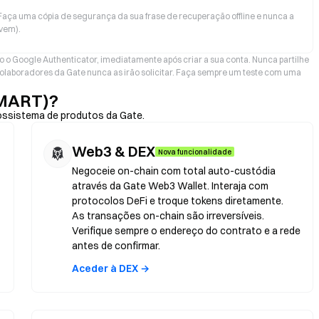
aça uma cópia de segurança da sua frase de recuperação offline e nunca a
vem).
o o Google Authenticator, imediatamente após criar a sua conta. Nunca partilhe
olaboradores da Gate nunca as irão solicitar. Faça sempre um teste com uma
SMART)?
ossistema de produtos da Gate.
Web3 & DEX
Nova funcionalidade
Negoceie on-chain com total auto-custódia
através da Gate Web3 Wallet. Interaja com
protocolos DeFi e troque tokens diretamente.
As transações on-chain são irreversíveis.
Verifique sempre o endereço do contrato e a rede
antes de confirmar.
Aceder à DEX →