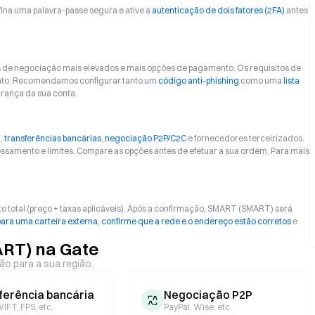
fina uma palavra-passe segura e ative a
autenticação de dois fatores (2FA)
antes
s de negociação mais elevados e mais opções de pagamento. Os requisitos de
ento. Recomendamos configurar tanto um
código anti-phishing
como uma
lista
urança da sua conta.
)
,
transferências bancárias
,
negociação P2P/C2C
e fornecedores terceirizados.
samento e limites. Compare as opções antes de efetuar a sua ordem. Para mais
o total (preço + taxas aplicáveis). Após a confirmação, SMART (SMART) será
para uma carteira externa
,
confirme que a rede e o endereço estão corretos
e
RT) na Gate
ão para a sua região.
ferência bancária
Negociação P2P
IFT, FPS, etc.
PayPal, Wise, etc.