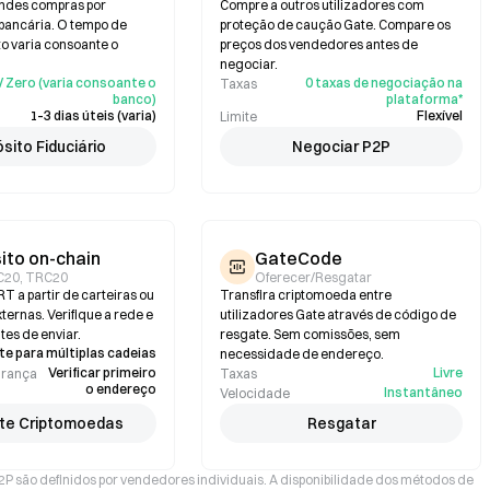
andes compras por
Compre a outros utilizadores com
 bancária. O tempo de
proteção de caução Gate. Compare os
 varia consoante o
preços dos vendedores antes de
negociar.
/ Zero (varia consoante o
0 taxas de negociação na
Taxas
banco)
plataforma*
1–3 dias úteis (varia)
Flexível
Limite
sito Fiduciário
Negociar P2P
ito on-chain
GateCode
C20, TRC20
Oferecer/Resgatar
 a partir de carteiras ou
Transfira criptomoeda entre
ternas. Verifique a rede e
utilizadores Gate através de código de
tes de enviar.
resgate. Sem comissões, sem
e para múltiplas cadeias
necessidade de endereço.
Verificar primeiro
Livre
urança
Taxas
o endereço
Instantâneo
Velocidade
te Criptomoedas
Resgatar
P2P são definidos por vendedores individuais. A disponibilidade dos métodos de