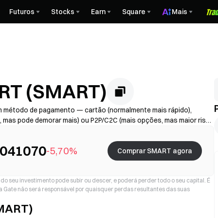
Futuros
Stocks
Earn
Square
Mais
RT (SMART)
 método de pagamento — cartão (normalmente mais rápido),
s, mas pode demorar mais) ou P2P/C2C (mais opções, mas maior risco
ador + spread), conclua a KYC se necessário e proteja a sua conta
o de processamento variam consoante a região e o prestador.
0041070
-5,70%
Comprar SMART agora
o seu investimento pode subir ou descer, e poderá perder todo o seu capital. É
a Gate não será responsável por quaisquer perdas resultantes das suas
SMART)