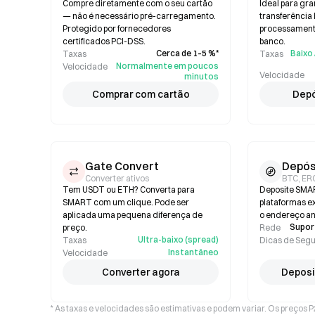
Compre diretamente com o seu cartão
Ideal para gr
— não é necessário pré-carregamento.
transferência
Protegido por fornecedores
processamento
certificados PCI-DSS.
banco.
Cerca de 1–5 %*
Baixo 
Taxas
Taxas
Normalmente em poucos
Velocidade
Velocidade
minutos
Comprar com cartão
Depó
Gate Convert
Depós
Converter ativos
BTC, ER
Tem USDT ou ETH? Converta para
Deposite SMART
SMART com um clique. Pode ser
plataformas ex
aplicada uma pequena diferença de
o endereço an
Suport
preço.
Rede
Ultra-baixo (spread)
Taxas
Dicas de Seg
Instantâneo
Velocidade
Converter agora
Deposi
* As taxas e velocidades são estimativas e podem variar. Os preços 