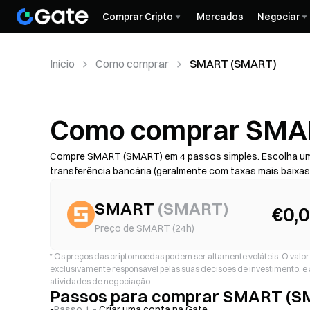
Comprar Cripto
Mercados
Negociar
Início
Como comprar
SMART (SMART)
Como comprar SMA
Compre SMART (SMART) em 4 passos simples. Escolha um
transferência bancária (geralmente com taxas mais baixa
de fraude) — depois verifique o custo total (taxa do prest
com 2FA. A disponibilidade, os limites, as taxas e o temp
SMART
(
SMART
)
€0,
Preço de SMART (24h)
*
Os preços das criptomoedas podem ser altamente voláteis. O valor d
exclusivamente responsável pelas suas decisões de investimento, e 
atividades de negociação.
Passos para comprar SMART (
Passo 1 –
Criar uma conta na Gate