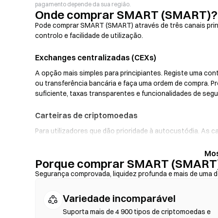
pagamento depende da sua região.
Onde comprar SMART (SMART)?
Pode comprar SMART (SMART) através de três canais prin
controlo e facilidade de utilização.
Exchanges centralizadas (CEXs)
A opção mais simples para principiantes. Registe uma cont
ou transferência bancária e faça uma ordem de compra. 
suficiente, taxas transparentes e funcionalidades de se
Carteiras de criptomoedas
Para utilizadores que dão prioridade à autocustódia. As c
chaves privadas e trocar tokens diretamente na interfac
entrada fiduciária, permitindo-lhe comprar SMART com ca
Porque comprar SMART (SMART)
uma cópia de segurança da sua frase de recuperação e ve
transação.
Segurança comprovada, liquidez profunda e mais de uma d
Exchanges Descentralizadas (DEX)
Variedade incomparável
Negoceie diretamente entre pares, sem intermediários. As
Suporta mais de 4 900 tipos de criptomoedas e