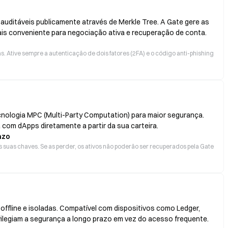
 auditáveis publicamente através de Merkle Tree. A Gate gere as
ais conveniente para negociação ativa e recuperação de conta.
 Ative sempre a autenticação de dois fatores (2FA) e o código anti-phishing
cnologia MPC (Multi-Party Computation) para maior segurança.
 com dApps diretamente a partir da sua carteira.
azo
 suas chaves. Se as perder, os ativos não poderão ser recuperados pela Gate
ffline e isoladas. Compatível com dispositivos como Ledger,
ivilegiam a segurança a longo prazo em vez do acesso frequente.