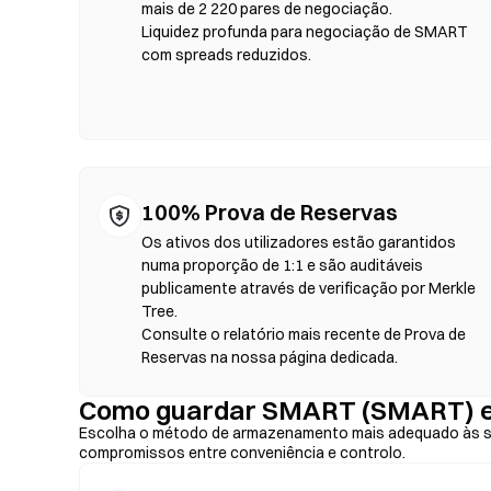
blockchain — não é necessário registo nem verificação de 
mais de 2 220 pares de negociação.
defina a tolerância de derrapagem e confirme o swap. Te
Liquidez profunda para negociação de SMART
diferir dos mercados centralizados devido à profundidade 
com spreads reduzidos.
compatíveis com EVM, como Ethereum, BNB Chain e Polyg
100% Prova de Reservas
Os ativos dos utilizadores estão garantidos
numa proporção de 1:1 e são auditáveis
publicamente através de verificação por Merkle
Tree.
Consulte o relatório mais recente de Prova de
Reservas na nossa página dedicada.
Como guardar SMART (SMART) 
Escolha o método de armazenamento mais adequado às su
compromissos entre conveniência e controlo.