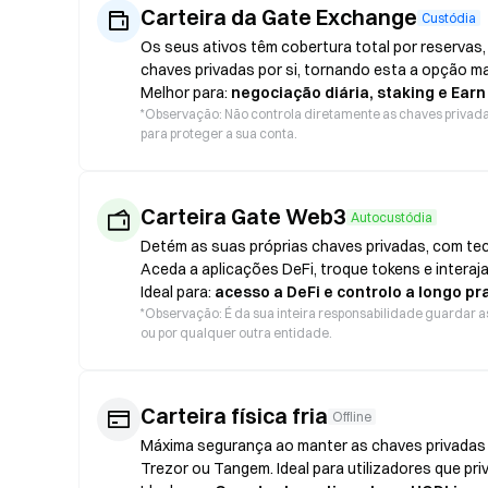
Carteira da Gate Exchange
Custódia
Os seus ativos têm cobertura total por reservas,
chaves privadas por si, tornando esta a opção m
Melhor para:
negociação diária, staking e Earn
*
Observação: Não controla diretamente as chaves privadas.
para proteger a sua conta.
Carteira Gate Web3
Autocustódia
Detém as suas próprias chaves privadas, com te
Aceda a aplicações DeFi, troque tokens e interaja
Ideal para:
acesso a DeFi e controlo a longo pr
*
Observação: É da sua inteira responsabilidade guardar as
ou por qualquer outra entidade.
Carteira física fria
Offline
Máxima segurança ao manter as chaves privadas o
Trezor ou Tangem. Ideal para utilizadores que pr