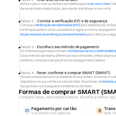
Utilize o seu e-mail ou número de telefone para
criar uma conta
. De
da sua primeira negociação, para ajudar a proteger a sua conta.
Passo 2 –
Concluir a verificação KYC e de segurança
Conclua a
Verificação de identidade (KYC)
para desbloquear limite
verificação podem variar consoante a região e a forma de pagam
de permissões de endereços de levantamento
para reforçar a seg
Passo 3 –
Escolha o seu método de pagamento
Os métodos suportados incluem
cartões bancários (crédito/débito
Cada método apresenta diferenças nas comissões, tempo de proces
detalhes, consulte a secção [Formas de pagamento] abaixo.
Passo 4 –
Rever, confirmar e comprar SMART (SMART)
Revise cuidadosamente os detalhes da sua ordem, incluindo o cust
depositado na sua carteira à vista da Gate. Se precisar de
levantar 
faça primeiro uma pequena transferência de teste.
Formas de comprar SMART (SMA
Compare taxas, velocidade e limites. Escolha a melhor opç
Pagamento por cartão
Trans
Visa, Mastercard, Apple Pay
SEPA, SW