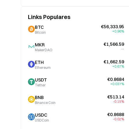
Links Populares
€56,333.95
BTC
+0.96%
Bitcoin
€1,566.59
MKR
--
MakerDAO
€1,662.59
ETH
+0.67%
Ethereum
€0.8684
USDT
+0.037%
Tether
€513.14
BNB
-0.15%
Binance Coin
€0.8688
USDC
-0.02%
USDCoin