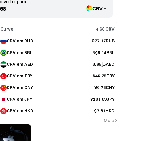
nverter para
CRV
Curve
4.68
CRV
CRV em RUB
₽77.17RUB
CRV em BRL
R$5.14BRL
CRV em AED
د.إ3.65AED
CRV em TRY
₺46.75TRY
CRV em CNY
¥6.78CNY
CRV em JPY
¥161.83JPY
CRV em HKD
$7.81HKD
Mais