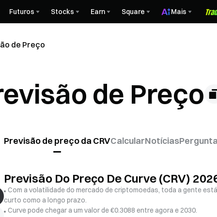
Futuros
Stocks
Earn
Square
Mais
são de Preço
revisão de Preço
Previsão de preço da CRV
Calcular
Notícias
Pergunta
Previsão Do Preço De Curve (CRV) 202
Com a volatilidade do mercado de criptomoedas, toda a gente está
curto como a longo prazo.
Curve pode chegar a um valor de €0.3088 entre agora e 2030.