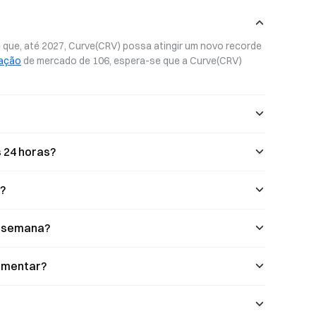
de governação
(DeFi), também se tornou o foco da
 o papel do
atenção dos investidores.
trutura DeFi e
que, até 2027, Curve(CRV) possa atingir um novo recorde 
aminhos de
zação
 de mercado de 106, espera-se que a Curve(CRV) 
 24 horas?
?
a semana?
aumentar?