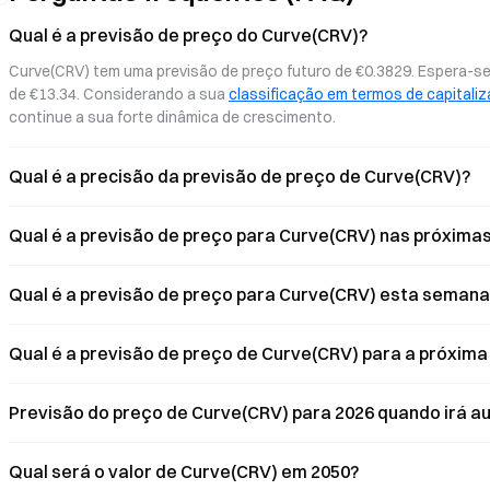
impulsionar a atual fraqueza do seu
de 2026 e das propostas 
preço.
mais recentes. Exploramos
Qual é a previsão de preço do Curve(CRV)?
CRV na camada de infraes
Curve(CRV) tem uma previsão de preço futuro de €0.3829. Espera-se 
discutimos os possíveis c
desenvolvimento.
de €13.34. Considerando a sua 
classificação em termos de capitali
continue a sua forte dinâmica de crescimento.
Qual é a precisão da previsão de preço de Curve(CRV)?
Qual é a previsão de preço para Curve(CRV) nas próximas
Qual é a previsão de preço para Curve(CRV) esta semana
Qual é a previsão de preço de Curve(CRV) para a próxim
Previsão do preço de Curve(CRV) para 2026 quando irá 
Qual será o valor de Curve(CRV) em 2050?