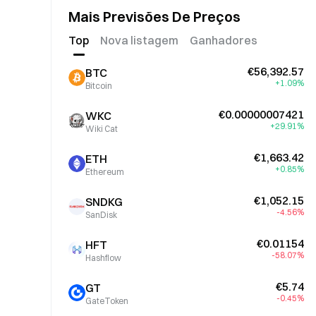
Mais Previsões De Preços
Top
Nova listagem
Ganhadores
€56,392.57
BTC
+1.09%
Bitcoin
€0.00000007421
WKC
+29.91%
Wiki Cat
€1,663.42
ETH
+0.85%
Ethereum
€1,052.15
SNDKG
-4.56%
SanDisk
€0.01154
HFT
-58.07%
Hashflow
€5.74
GT
-0.45%
GateToken