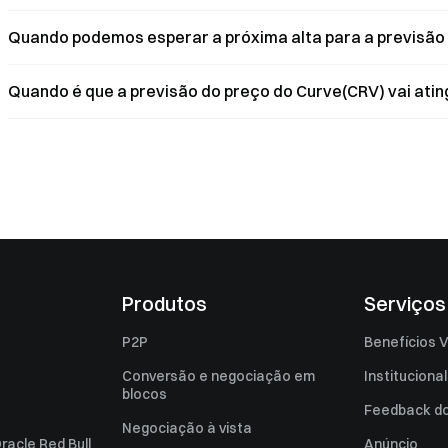
Quando podemos esperar a próxima alta para a previsão
Quando é que a previsão do preço do Curve(CRV) vai atin
Produtos
Serviços
P2P
Benefícios V
Conversão e negociação em
Institucional
blocos
Feedback do 
Negociação à vista
racle Red Bull
Anúncio