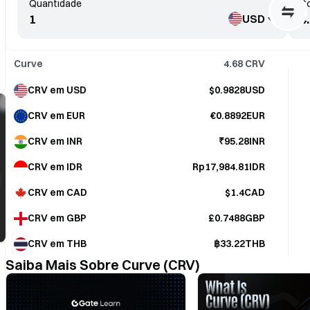
Quantidade
Co
USD
Curve
4.68
CRV
CRV em USD
$0.9828USD
CRV em EUR
€0.8892EUR
CRV em INR
₹95.28INR
CRV em IDR
Rp17,984.81IDR
CRV em CAD
$1.4CAD
CRV em GBP
£0.7488GBP
CRV em THB
฿33.22THB
Saiba Mais Sobre Curve (CRV)