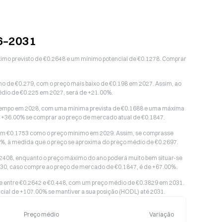
6–2031
imo previsto de €0.2648 e um mínimo potencial de €0.1278. Comprar
o de €0.279, com o preço mais baixo de €0.198 em 2027. Assim, ao
édio de €0.225 em 2027, será de +21.00%.
 tempo em 2028, com uma mínima prevista de €0.1688 e uma máxima
de +36.00% se comprar ao preço de mercado atual de €0.1847.
com €0.1753 como o preço mínimo em 2029. Assim, se comprasse
00%, à medida que o preço se aproxima do preço médio de €0.2697.
€0.2408, enquanto o preço máximo do ano poderá muito bem situar-se
030, caso compre ao preço de mercado de €0.1847, é de +67.00%.
le entre €0.2642 e €0.448, com um preço médio de €0.3829 em 2031.
cial de +107.00% se mantiver a sua posição (HODL) até 2031.
Preço médio
Variação