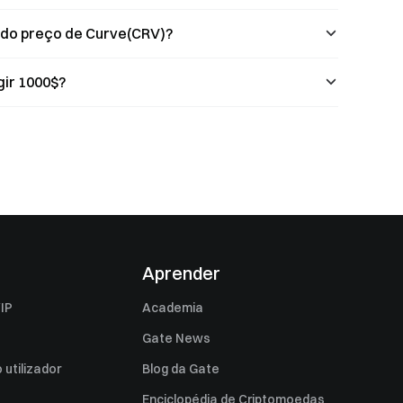
 do preço de Curve(CRV)?
gir 1000$?
Aprender
IP
Academia
Gate News
utilizador
Blog da Gate
Enciclopédia de Criptomoedas