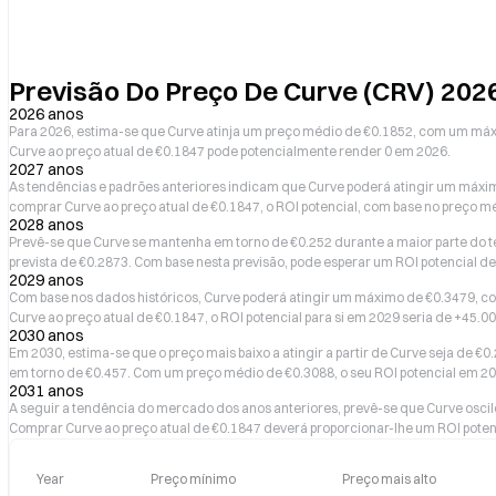
Previsão Do Preço De Curve (CRV) 202
2026 anos
Para 2026, estima-se que Curve atinja um preço médio de €0.1852, com um máx
Curve ao preço atual de €0.1847 pode potencialmente render 0 em 2026.
2027 anos
As tendências e padrões anteriores indicam que Curve poderá atingir um máxim
comprar Curve ao preço atual de €0.1847, o ROI potencial, com base no preço m
2028 anos
Prevê-se que Curve se mantenha em torno de €0.252 durante a maior parte do
prevista de €0.2873. Com base nesta previsão, pode esperar um ROI potencial 
2029 anos
Com base nos dados históricos, Curve poderá atingir um máximo de €0.3479, 
Curve ao preço atual de €0.1847, o ROI potencial para si em 2029 seria de +45.
2030 anos
Em 2030, estima-se que o preço mais baixo a atingir a partir de Curve seja de 
em torno de €0.457. Com um preço médio de €0.3088, o seu ROI potencial em 2
2031 anos
A seguir a tendência do mercado dos anos anteriores, prevê-se que Curve osci
Comprar Curve ao preço atual de €0.1847 deverá proporcionar-lhe um ROI poten
Year
Preço mínimo
Preço mais alto