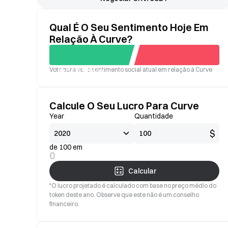
Qual É O Seu Sentimento Hoje Em
Relação À Curve?
Vote para ver o sentimento social atual em relação à Curve
Bom
Mau
Calcule O Seu Lucro Para Curve
Year
Quantidade
$
de 100 em
0
Calcular
*O lucro projetado é calculado com base no preço médio do
token deste ano. Observe que este não é um conselho
financeiro.