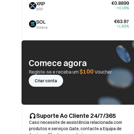
€0.8899
XRP
+0.16%
XRP
€63.97
SOL
+1.83%
Solana
Comece agora
$100
Registe-se e receba um
Voucher
Criar conta
Suporte Ao Cliente 24/7/365
Caso necessite de assistência relacionada com
produtos e serviços Gate, contacte a Equipa de